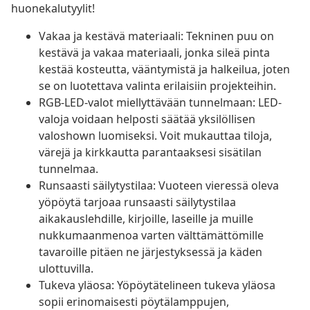
huonekalutyylit!
Vakaa ja kestävä materiaali: Tekninen puu on
kestävä ja vakaa materiaali, jonka sileä pinta
kestää kosteutta, vääntymistä ja halkeilua, joten
se on luotettava valinta erilaisiin projekteihin.
RGB-LED-valot miellyttävään tunnelmaan: LED-
valoja voidaan helposti säätää yksilöllisen
valoshown luomiseksi. Voit mukauttaa tiloja,
värejä ja kirkkautta parantaaksesi sisätilan
tunnelmaa.
Runsaasti säilytystilaa: Vuoteen vieressä oleva
yöpöytä tarjoaa runsaasti säilytystilaa
aikakauslehdille, kirjoille, laseille ja muille
nukkumaanmenoa varten välttämättömille
tavaroille pitäen ne järjestyksessä ja käden
ulottuvilla.
Tukeva yläosa: Yöpöytätelineen tukeva yläosa
sopii erinomaisesti pöytälamppujen,