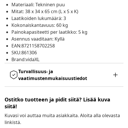
Materiaali: Tekninen puu
Mitat: 38 x 34 x 65 cm (L x S x K)
Laatikoiden lukumäärä: 3
Kokonaiskantavuus: 60 kg
Painokapasiteetti per laatikko: 5 kg
Asennus vaaditaan: Kyllä
EAN:8721158702258
SKU:861306
Brand:vidaXL
Turvallisuus- ja
vaatimustenmukaisuustiedot
Ostitko tuotteen ja pidit siitä? Lisää kuva
siitä!
Kuvasi voi auttaa muita asiakkaita. Aloita alla olevasta
linkistä.