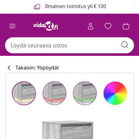
Edellinen
Seuraava
Ilmainen toimitus yli € 100
Takaisin: Yöpöydät
Keittiökokoelm
#sharemevidaxl