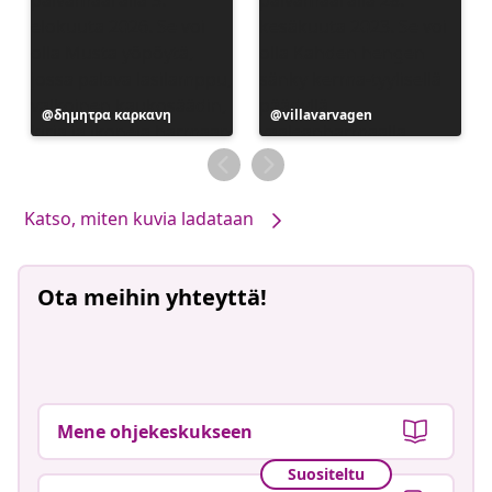
Julkaissut
δημητρα καρκανη
Julkaissut
villavarvagen
Katso, miten kuvia ladataan
Ota meihin yhteyttä!
Mene ohjekeskukseen
Suositeltu