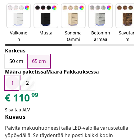
Valkoine
Musta
Sonoma
Betoninh
Savutam
n
tammi
armaa
mi
Korkeus
50 cm
65 cm
Määrä paketissaMäärä Pakkauksessa
1
2
99
€
110
Sisältää ALV
Kuvaus
Päivitä makuuhuoneesi tällä LED-valoilla varustetulla
yöpöydällä! Se täydentää helposti kaikki kodin