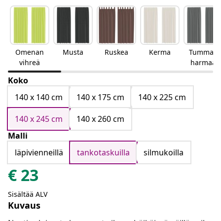
Omenan
Musta
Ruskea
Kerma
Tumman
vihreä
harmaa
Koko
140 x 140 cm
140 x 175 cm
140 x 225 cm
140 x 245 cm
140 x 260 cm
Malli
läpivienneillä
tankotaskuilla
silmukoilla
€
23
Sisältää ALV
Kuvaus