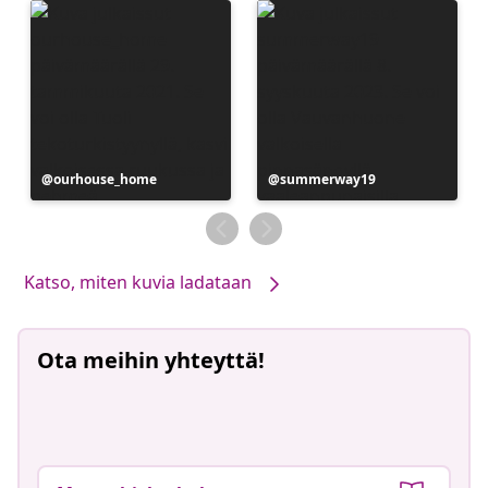
Julkaissut
ourhouse_home
Julkaissut
summerway19
Katso, miten kuvia ladataan
Ota meihin yhteyttä!