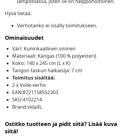
lämpötilassa, joten se on helppohoitoinen.
Hyvä tietää:
Verhotanko ei sisälly toimitukseen.
Ominaisuudet
Väri: Kuninkaallinen sininen
Materiaali: Kangas (100 % polyesteri)
Koko: 140 x 245 cm (L x K)
Tangon taskun halkaisija: 7 cm
Toimitus sisältää:
2 x Voile-verho
EAN:8721158552303
SKU:4102214
Brand:vidaXL
Ostitko tuotteen ja pidit siitä? Lisää kuva
siitä!