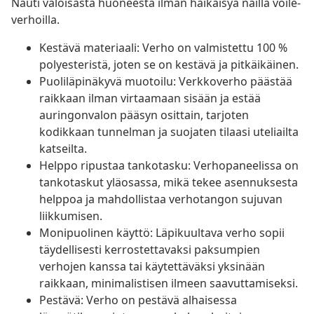
Nauti valoisasta huoneesta ilman häikäisyä näillä voile-
verhoilla.
Kestävä materiaali: Verho on valmistettu 100 %
polyesteristä, joten se on kestävä ja pitkäikäinen.
Puoliläpinäkyvä muotoilu: Verkkoverho päästää
raikkaan ilman virtaamaan sisään ja estää
auringonvalon pääsyn osittain, tarjoten
kodikkaan tunnelman ja suojaten tilaasi uteliailta
katseilta.
Helppo ripustaa tankotasku: Verhopaneelissa on
tankotaskut yläosassa, mikä tekee asennuksesta
helppoa ja mahdollistaa verhotangon sujuvan
liikkumisen.
Monipuolinen käyttö: Läpikuultava verho sopii
täydellisesti kerrostettavaksi paksumpien
verhojen kanssa tai käytettäväksi yksinään
raikkaan, minimalistisen ilmeen saavuttamiseksi.
Pestävä: Verho on pestävä alhaisessa