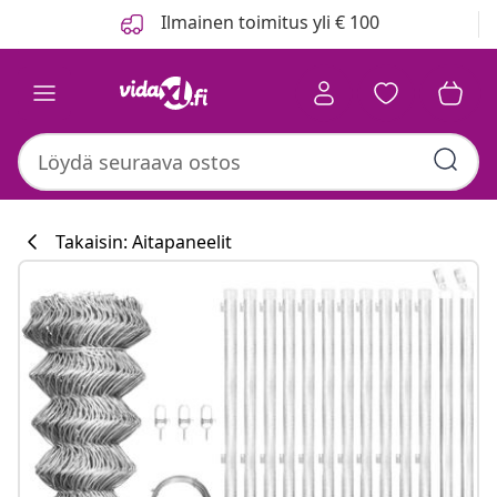
Edellinen
Seuraava
Ilmainen toimitus yli € 100
Takaisin: Aitapaneelit
Keittiökokoelm
#sharemevidaxl