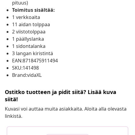
pituus)
Toimitus sisältää:
1 verkkoaita
11 aidan tolppaa
2 viistotolppaa
1 päällyslanka
1 sidontalanka
3 langan kiristintä
EAN:8718475911494
SKU:141498
Brand:vidaXL
Ostitko tuotteen ja pidit siitä? Lisää kuva
siitä!
Kuvasi voi auttaa muita asiakkaita. Aloita alla olevasta
linkistä.