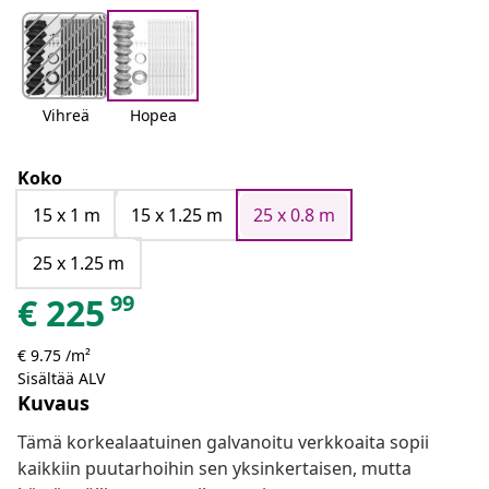
Vihreä
Hopea
Koko
15 x 1 m
15 x 1.25 m
25 x 0.8 m
25 x 1.25 m
99
€
225
€ 9.75 /m²
Sisältää ALV
Kuvaus
Tämä korkealaatuinen galvanoitu verkkoaita sopii
kaikkiin puutarhoihin sen yksinkertaisen, mutta