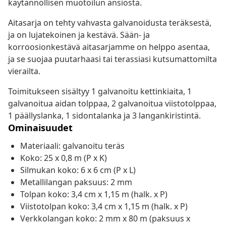
käytännöllisen muotoilun ansiosta.
Aitasarja on tehty vahvasta galvanoidusta teräksestä,
ja on lujatekoinen ja kestävä. Sään- ja
korroosionkestävä aitasarjamme on helppo asentaa,
ja se suojaa puutarhaasi tai terassiasi kutsumattomilta
vierailta.
Toimitukseen sisältyy 1 galvanoitu kettinkiaita, 1
galvanoitua aidan tolppaa, 2 galvanoitua viistotolppaa,
1 päällyslanka, 1 sidontalanka ja 3 langankiristintä.
Ominaisuudet
Materiaali: galvanoitu teräs
Koko: 25 x 0,8 m (P x K)
Silmukan koko: 6 x 6 cm (P x L)
Metallilangan paksuus: 2 mm
Tolpan koko: 3,4 cm x 1,15 m (halk. x P)
Viistotolpan koko: 3,4 cm x 1,15 m (halk. x P)
Verkkolangan koko: 2 mm x 80 m (paksuus x