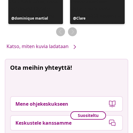
Julkaissut
dominique martial
Julkaissut
Clare
Katso, miten kuvia ladataan
Ota meihin yhteyttä!
Mene ohjekeskukseen
Suositeltu
Keskustele kanssamme