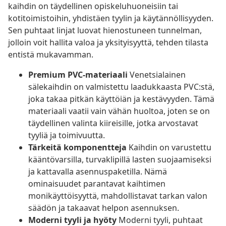
kaihdin on täydellinen opiskeluhuoneisiin tai
kotitoimistoihin, yhdistäen tyylin ja käytännöllisyyden.
Sen puhtaat linjat luovat hienostuneen tunnelman,
jolloin voit hallita valoa ja yksityisyyttä, tehden tilasta
entistä mukavamman.
Premium PVC-materiaali
Venetsialainen
sälekaihdin on valmistettu laadukkaasta PVC:stä,
joka takaa pitkän käyttöiän ja kestävyyden. Tämä
materiaali vaatii vain vähän huoltoa, joten se on
täydellinen valinta kiireisille, jotka arvostavat
tyyliä ja toimivuutta.
Tärkeitä komponentteja
Kaihdin on varustettu
kääntövarsilla, turvaklipillä lasten suojaamiseksi
ja kattavalla asennuspaketilla. Nämä
ominaisuudet parantavat kaihtimen
monikäyttöisyyttä, mahdollistavat tarkan valon
säädön ja takaavat helpon asennuksen.
Moderni tyyli ja hyöty
Moderni tyyli, puhtaat