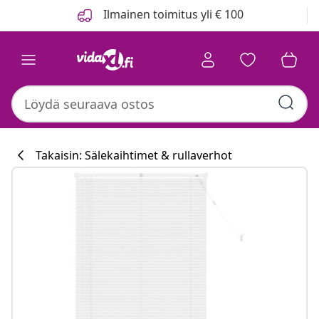
Edellinen
Seuraava
Ilmainen toimitus yli € 100
Takaisin: Sälekaihtimet & rullaverhot
Keittiökokoelm
#sharemevidaxl