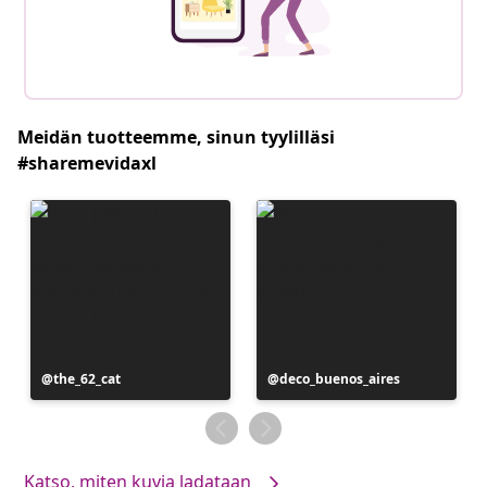
Meidän tuotteemme, sinun tyylilläsi
#sharemevidaxl
Julkaissut
the_62_cat
Julkaissut
deco_buenos_aires
Katso, miten kuvia ladataan