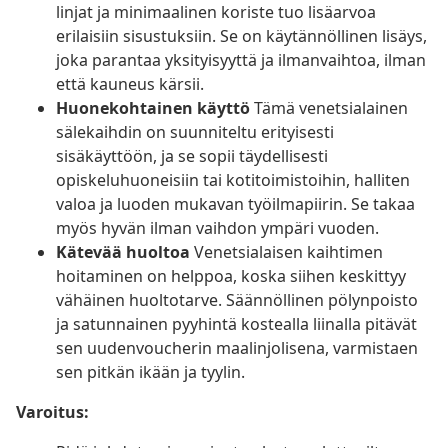
linjat ja minimaalinen koriste tuo lisäarvoa
erilaisiin sisustuksiin. Se on käytännöllinen lisäys,
joka parantaa yksityisyyttä ja ilmanvaihtoa, ilman
että kauneus kärsii.
Huonekohtainen käyttö
Tämä venetsialainen
sälekaihdin on suunniteltu erityisesti
sisäkäyttöön, ja se sopii täydellisesti
opiskeluhuoneisiin tai kotitoimistoihin, halliten
valoa ja luoden mukavan työilmapiirin. Se takaa
myös hyvän ilman vaihdon ympäri vuoden.
Kätevää huoltoa
Venetsialaisen kaihtimen
hoitaminen on helppoa, koska siihen keskittyy
vähäinen huoltotarve. Säännöllinen pölynpoisto
ja satunnainen pyyhintä kostealla liinalla pitävät
sen uudenvoucherin maalinjolisena, varmistaen
sen pitkän ikään ja tyylin.
Varoitus: