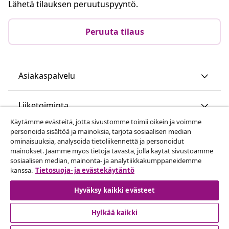
Lähetä tilauksen peruutuspyyntö.
Peruuta tilaus
Asiakaspalvelu
Liiketoiminta
Käytämme evästeitä, jotta sivustomme toimii oikein ja voimme
personoida sisältöä ja mainoksia, tarjota sosiaalisen median
vidaXL
ominaisuuksia, analysoida tietoliikennettä ja personoidut
mainokset. Jaamme myös tietoja tavasta, jolla käytät sivustoamme
sosiaalisen median, mainonta- ja analytiikkakumppaneidemme
Löydä lisää
kanssa.
Tietosuoja- ja evästekäytäntö
Hyväksy kaikki evästeet
Hylkää kaikki