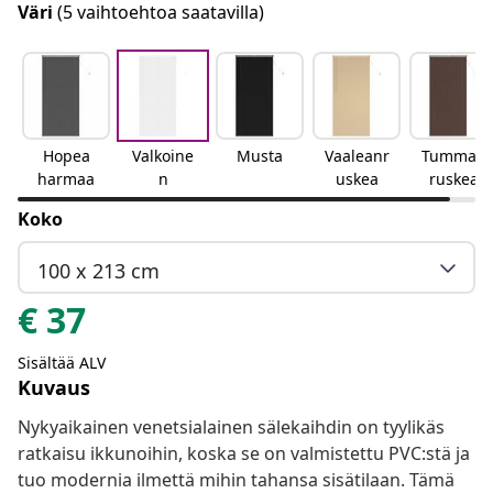
Väri
(5 vaihtoehtoa saatavilla)
Hopea
Valkoine
Musta
Vaaleanr
Tumman
harmaa
n
uskea
ruskea
Koko
100 x 213 cm
€
37
Sisältää ALV
Kuvaus
Nykyaikainen venetsialainen sälekaihdin on tyylikäs
ratkaisu ikkunoihin, koska se on valmistettu PVC:stä ja
tuo modernia ilmettä mihin tahansa sisätilaan. Tämä