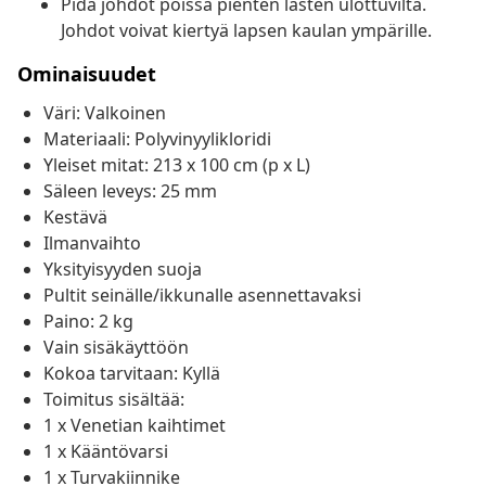
Pidä johdot poissa pienten lasten ulottuvilta.
Johdot voivat kiertyä lapsen kaulan ympärille.
Ominaisuudet
Väri: Valkoinen
Materiaali: Polyvinyylikloridi
Yleiset mitat: 213 x 100 cm (p x L)
Säleen leveys: 25 mm
Kestävä
Ilmanvaihto
Yksityisyyden suoja
Pultit seinälle/ikkunalle asennettavaksi
Paino: 2 kg
Vain sisäkäyttöön
Kokoa tarvitaan: Kyllä
Toimitus sisältää:
1 x Venetian kaihtimet
1 x Kääntövarsi
1 x Turvakiinnike