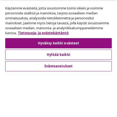
Käytämme evästeitä, jotta sivustomme toimii oikein ja voimme
Peruuta tilaus
personoida sisältöä ja mainoksia, tarjota sosiaalisen median
ominaisuuksia, analysoida tietoliikennettä ja personoidut
Lähetä tilauksen peruutuspyyntö.
mainokset. Jaamme myös tietoja tavasta, jolla käytät sivustoamme
sosiaalisen median, mainonta- ja analytiikkakumppaneidemme
Peruuta tilaus
kanssa.
Tietosuoja- ja evästekäytäntö
Hyväksy kaikki evästeet
Hylkää kaikki
Asiakaspalvelu
Evästeasetukset
Liiketoiminta
vidaXL
Löydä lisää