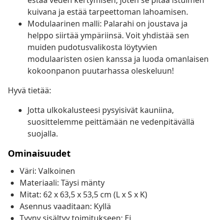
estää veden kertymisen, joten se pitää istuimen
kuivana ja estää tarpeettoman lahoamisen.
Modulaarinen malli: Palarahi on joustava ja
helppo siirtää ympäriinsä. Voit yhdistää sen
muiden pudotusvalikosta löytyvien
modulaaristen osien kanssa ja luoda omanlaisen
kokoonpanon puutarhassa oleskeluun!
Hyvä tietää:
Jotta ulkokalusteesi pysyisivät kauniina,
suosittelemme peittämään ne vedenpitävällä
suojalla.
Ominaisuudet
Väri: Valkoinen
Materiaali: Täysi mänty
Mitat: 62 x 63,5 x 53,5 cm (L x S x K)
Asennus vaaditaan: Kyllä
Tyyny sisältyy toimitukseen: Ei