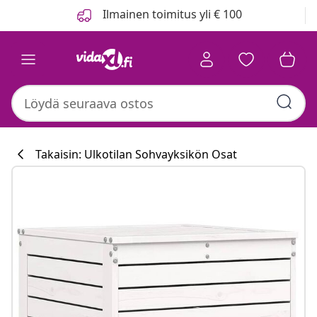
Edellinen
Seuraava
Ilmainen toimitus yli € 100
Takaisin: Ulkotilan Sohvayksikön Osat
Keittiökokoelm
#sharemevidaxl