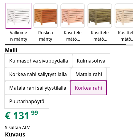
Valkoine
Ruskea
Käsittele
Käsittele
Käsittele
n mänty
mänty
mätön
mätön
mätön
Douglask
kyllästett
mänty
Malli
uusi
y mänty
Kulmasohva sivupöydällä
Kulmasohva
Korkea rahi säilytystilalla
Matala rahi
Matala rahi säilytystilalla
Korkea rahi
Puutarhapöytä
99
€
131
Sisältää ALV
Kuvaus