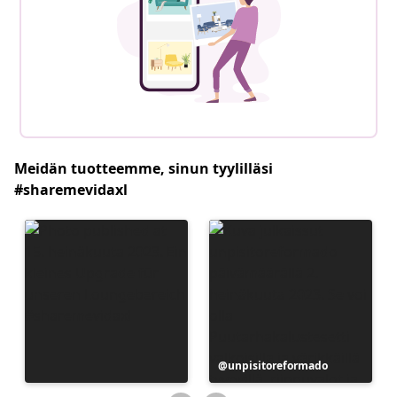
Meidän tuotteemme, sinun tyylilläsi
#sharemevidaxl
Julkaissut
unpisitoreformado