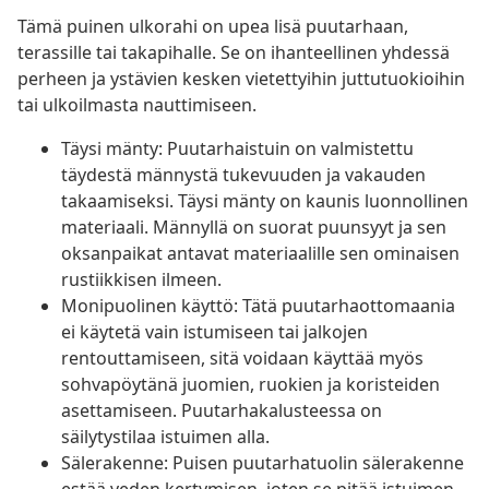
Tämä puinen ulkorahi on upea lisä puutarhaan,
terassille tai takapihalle. Se on ihanteellinen yhdessä
perheen ja ystävien kesken vietettyihin juttutuokioihin
tai ulkoilmasta nauttimiseen.
Täysi mänty: Puutarhaistuin on valmistettu
täydestä männystä tukevuuden ja vakauden
takaamiseksi. Täysi mänty on kaunis luonnollinen
materiaali. Männyllä on suorat puunsyyt ja sen
oksanpaikat antavat materiaalille sen ominaisen
rustiikkisen ilmeen.
Monipuolinen käyttö: Tätä puutarhaottomaania
ei käytetä vain istumiseen tai jalkojen
rentouttamiseen, sitä voidaan käyttää myös
sohvapöytänä juomien, ruokien ja koristeiden
asettamiseen. Puutarhakalusteessa on
säilytystilaa istuimen alla.
Sälerakenne: Puisen puutarhatuolin sälerakenne