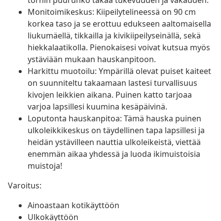
tornin puurunko takaa tukevuuden ja vakauden.
Monitoimikeskus: Kiipeilytelineessä on 90 cm
korkea taso ja se erottuu edukseen aaltomaisella
liukumäellä, tikkailla ja kivikiipeilyseinällä, sekä
hiekkalaatikolla. Pienokaisesi voivat kutsua myös
ystäviään mukaan hauskanpitoon.
Harkittu muotoilu: Ympärillä olevat puiset kaiteet
on suunniteltu takaamaan lastesi turvallisuus
kivojen leikkien aikana. Puinen katto tarjoaa
varjoa lapsillesi kuumina kesäpäivinä.
Loputonta hauskanpitoa: Tämä hauska puinen
ulkoleikkikeskus on täydellinen tapa lapsillesi ja
heidän ystävilleen nauttia ulkoleikeistä, viettää
enemmän aikaa yhdessä ja luoda ikimuistoisia
muistoja!
Varoitus:
Ainoastaan kotikäyttöön
Ulkokäyttöön