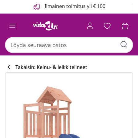
Edellinen
Seuraava
Ilmainen toimitus yli € 100
Takaisin: Keinu- & leikkitelineet
Keittiökokoelm
#sharemevidaxl