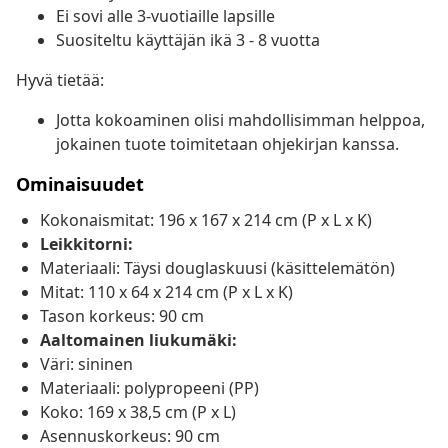
Ei sovi alle 3-vuotiaille lapsille
Suositeltu käyttäjän ikä 3 - 8 vuotta
Hyvä tietää:
Jotta kokoaminen olisi mahdollisimman helppoa,
jokainen tuote toimitetaan ohjekirjan kanssa.
Ominaisuudet
Kokonaismitat: 196 x 167 x 214 cm (P x L x K)
Leikkitorni:
Materiaali: Täysi douglaskuusi (käsittelemätön)
Mitat: 110 x 64 x 214 cm (P x L x K)
Tason korkeus: 90 cm
Aaltomainen liukumäki:
Väri: sininen
Materiaali: polypropeeni (PP)
Koko: 169 x 38,5 cm (P x L)
Asennuskorkeus: 90 cm