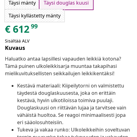
Täysi mänty
Täysi douglas kuusi
Täysi kyllästetty mänty
99
€
612
Sisältää ALV
Kuvaus
Haluatko antaa lapsillesi vapauden leikkiä kotona?
Tämä puinen ulkoleikkisarja muuntaa takapihasi
mielikuvituksellisten seikkailujen leikkikentäksi!
Kestävä materiaali: Kiipeilytorni on valmistettu
täydestä douglaskuusesta, joka on erittäin
kestävä, hyvin ulkotiloissa toimiva puulaji.
Douglaskuusi on riittävän lujaa ja tarvitsee vain
vähäistä huoltoa. Se reagoi minimaalisesti jopa
eri sääolosuhteisiin.
Tukeva ja vakaa runko: Ulkoleikkeihin soveltuvan