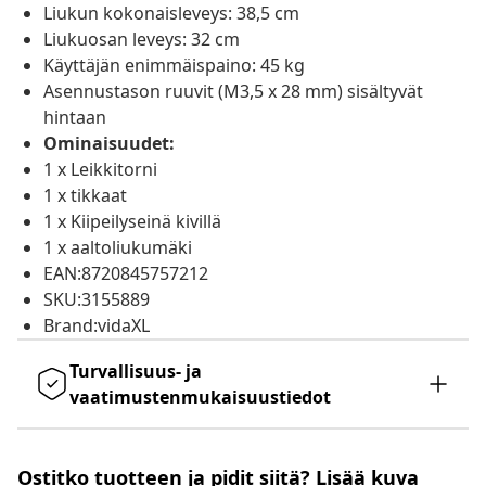
Liukun kokonaisleveys: 38,5 cm
Liukuosan leveys: 32 cm
Käyttäjän enimmäispaino: 45 kg
Asennustason ruuvit (M3,5 x 28 mm) sisältyvät
hintaan
Ominaisuudet:
1 x Leikkitorni
1 x tikkaat
1 x Kiipeilyseinä kivillä
1 x aaltoliukumäki
EAN:8720845757212
SKU:3155889
Brand:vidaXL
Turvallisuus- ja
vaatimustenmukaisuustiedot
Ostitko tuotteen ja pidit siitä? Lisää kuva