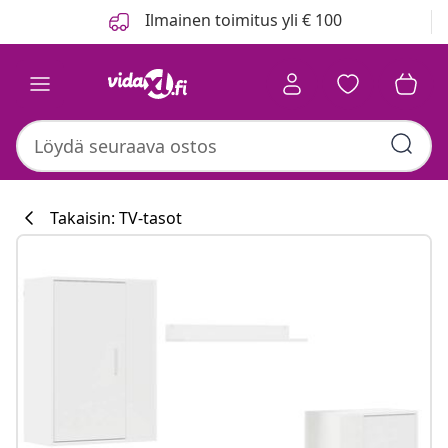
Edellinen
Seuraava
Ilmainen toimitus yli € 100
Takaisin: TV-tasot
Keittiökokoelm
#sharemevidaxl