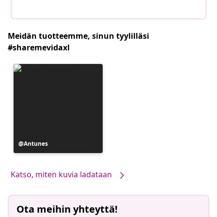
Meidän tuotteemme, sinun tyylilläsi
#sharemevidaxl
Julkaissut
Antunes
Katso, miten kuvia ladataan
Ota meihin yhteyttä!