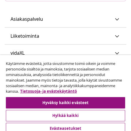
Asiakaspalvelu
Liiketoiminta
vidaXL
Käytämme evästeitä, jotta sivustomme toimii oikein ja voimme
personoida sisältöä ja mainoksia, tarjota sosiaalisen median
Löydä lisää
ominaisuuksia, analysoida tietoliikennettä ja personoidut
mainokset. Jaamme myös tietoja tavasta, jolla käytät sivustoamme
sosiaalisen median, mainonta- ja analytiikkakumppaneidemme
kanssa.
Tietosuoja- ja evästekäytäntö
Hyväksy kaikki evästeet
Hylkää kaikki
© 2008-2026 vidaXL www.vidaxl.fi on vidaXL Marketplace
Europe B.V. yrityksen verkkosivu
Evästeasetukset