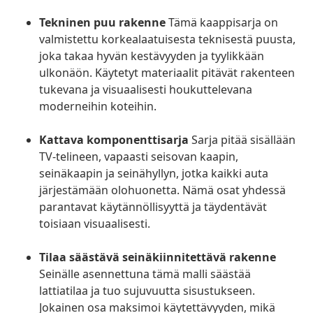
Tekninen puu rakenne
Tämä kaappisarja on
valmistettu korkealaatuisesta teknisestä puusta,
joka takaa hyvän kestävyyden ja tyylikkään
ulkonäön. Käytetyt materiaalit pitävät rakenteen
tukevana ja visuaalisesti houkuttelevana
moderneihin koteihin.
Kattava komponenttisarja
Sarja pitää sisällään
TV-telineen, vapaasti seisovan kaapin,
seinäkaapin ja seinähyllyn, jotka kaikki auta
järjestämään olohuonetta. Nämä osat yhdessä
parantavat käytännöllisyyttä ja täydentävät
toisiaan visuaalisesti.
Tilaa säästävä seinäkiinnitettävä rakenne
Seinälle asennettuna tämä malli säästää
lattiatilaa ja tuo sujuvuutta sisustukseen.
Jokainen osa maksimoi käytettävyyden, mikä