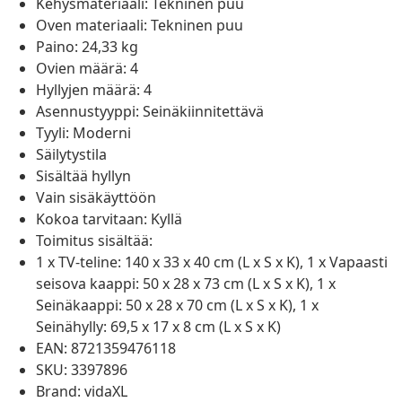
Kehysmateriaali: Tekninen puu
Oven materiaali: Tekninen puu
Paino: 24,33 kg
Ovien määrä: 4
Hyllyjen määrä: 4
Asennustyyppi: Seinäkiinnitettävä
Tyyli: Moderni
Säilytystila
Sisältää hyllyn
Vain sisäkäyttöön
Kokoa tarvitaan: Kyllä
Toimitus sisältää:
1 x TV-teline: 140 x 33 x 40 cm (L x S x K), 1 x Vapaasti
seisova kaappi: 50 x 28 x 73 cm (L x S x K), 1 x
Seinäkaappi: 50 x 28 x 70 cm (L x S x K), 1 x
Seinähylly: 69,5 x 17 x 8 cm (L x S x K)
EAN: 8721359476118
SKU: 3397896
Brand: vidaXL