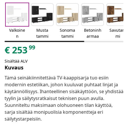
Valkoine
Musta
Sonoma
Betoninh
Savutam
n
tammi
tammi
armaa
mi
99
€
253
Sisältää ALV
Kuvaus
Tämä seinäkiinnitettävä TV-kaappisarja tuo esiin
modernin estetiikan, johon kuuluvat puhtaat linjat ja
käytännöllisyys. Ihanteellinen sisäkäyttöön, se yhdistää
tyylin ja säilytysratkaisut teknisen puun avulla.
Suunniteltu maksimaan olohuoneen tilan käyttöä,
sarja sisältää monipuolisia komponentteja eri
säilytystarpeisiin.