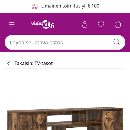
Edellinen
Seuraava
Ilmainen toimitus yli € 100
Takaisin: TV-tasot
Keittiökokoelm
#sharemevidaxl