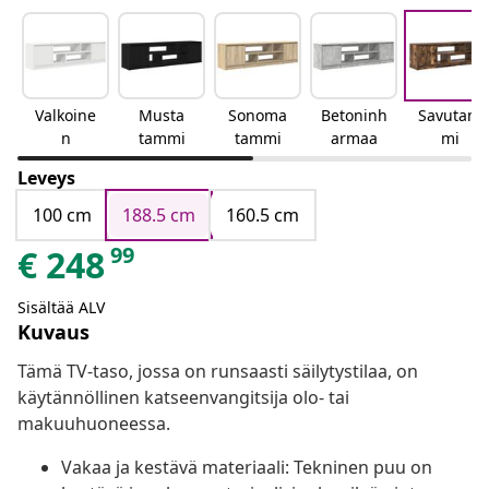
Valkoine
Musta
Sonoma
Betoninh
Savutam
n
tammi
tammi
armaa
mi
Leveys
100 cm
188.5 cm
160.5 cm
99
€
248
Sisältää ALV
Kuvaus
Tämä TV-taso, jossa on runsaasti säilytystilaa, on
käytännöllinen katseenvangitsija olo- tai
makuuhuoneessa.
Vakaa ja kestävä materiaali: Tekninen puu on