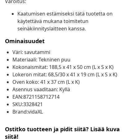
Varoitus:
Kaatumisen estämiseksi tätä tuotetta on
käytettävä mukana toimitetun
seinäkiinnityslaitteen kanssa.
Ominaisuudet
Väri: savutammi
Materiaali: Tekninen puu
Kokonaismitat: 188,5 x 41 x 50 cm (L x S x K)
Lokeron mitat: 68,5/30 x 41 x 19 cm (L x S x K)
Oven koko: 41 x 37 cm (L x K)
Asennus vaaditaan: Kyllä
EAN:8721158712714
SKU:3328421
Brand:vidaXL
Ostitko tuotteen ja pidit siitä? Lisää kuva
siitä!