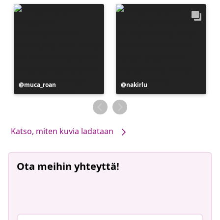
Julkaissut
muca_roan
Julkaissut
nakirlu
Katso, miten kuvia ladataan
Ota meihin yhteyttä!