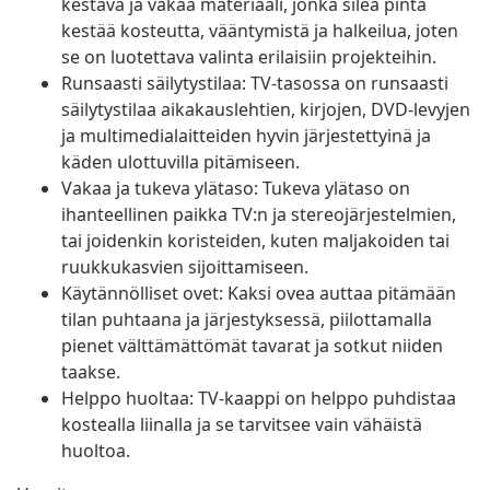
kestävä ja vakaa materiaali, jonka sileä pinta
kestää kosteutta, vääntymistä ja halkeilua, joten
se on luotettava valinta erilaisiin projekteihin.
Runsaasti säilytystilaa: TV-tasossa on runsaasti
säilytystilaa aikakauslehtien, kirjojen, DVD-levyjen
ja multimedialaitteiden hyvin järjestettyinä ja
käden ulottuvilla pitämiseen.
Vakaa ja tukeva ylätaso: Tukeva ylätaso on
ihanteellinen paikka TV:n ja stereojärjestelmien,
tai joidenkin koristeiden, kuten maljakoiden tai
ruukkukasvien sijoittamiseen.
Käytännölliset ovet: Kaksi ovea auttaa pitämään
tilan puhtaana ja järjestyksessä, piilottamalla
pienet välttämättömät tavarat ja sotkut niiden
taakse.
Helppo huoltaa: TV-kaappi on helppo puhdistaa
kostealla liinalla ja se tarvitsee vain vähäistä
huoltoa.