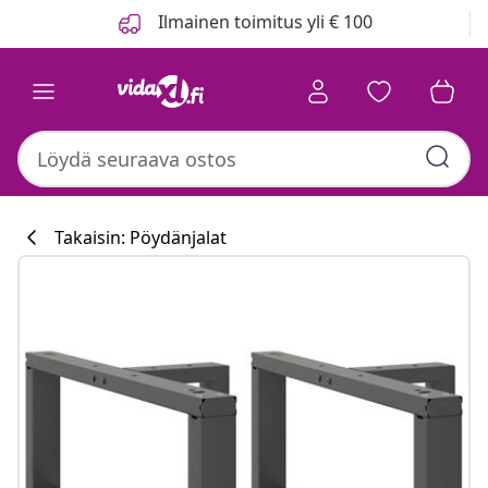
Edellinen
Seuraava
Ilmainen toimitus yli € 100
Takaisin: Pöydänjalat
Keittiökokoelm
#sharemevidaxl