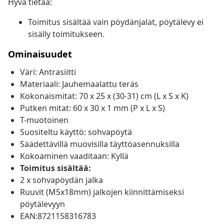
Hyvä tietää:
Toimitus sisältää vain pöydänjalat, pöytälevy ei
sisälly toimitukseen.
Ominaisuudet
Väri: Antrasiitti
Materiaali: Jauhemaalattu teräs
Kokonaismitat: 70 x 25 x (30-31) cm (L x S x K)
Putken mitat: 60 x 30 x 1 mm (P x L x S)
T-muotoinen
Suositeltu käyttö: sohvapöytä
Säädettävillä muovisilla täyttöasennuksilla
Kokoaminen vaaditaan: Kyllä
Toimitus sisältää:
2 x sohvapöydän jalka
Ruuvit (M5x18mm) jalkojen kiinnittämiseksi
pöytälevyyn
EAN:8721158316783