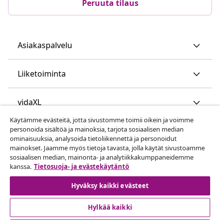
Peruuta tilaus
Asiakaspalvelu
Liiketoiminta
vidaXL
Käytämme evästeitä, jotta sivustomme toimii oikein ja voimme
personoida sisältöä ja mainoksia, tarjota sosiaalisen median
Löydä lisää
ominaisuuksia, analysoida tietoliikennettä ja personoidut
mainokset. Jaamme myös tietoja tavasta, jolla käytät sivustoamme
sosiaalisen median, mainonta- ja analytiikkakumppaneidemme
kanssa.
Tietosuoja- ja evästekäytäntö
Hyväksy kaikki evästeet
Hylkää kaikki
© 2008-2026 vidaXL www.vidaxl.fi on vidaXL Marketplace
Europe B.V. yrityksen verkkosivu