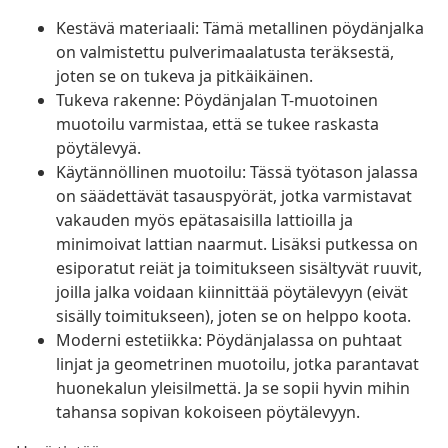
Kestävä materiaali: Tämä metallinen pöydänjalka
on valmistettu pulverimaalatusta teräksestä,
joten se on tukeva ja pitkäikäinen.
Tukeva rakenne: Pöydänjalan T-muotoinen
muotoilu varmistaa, että se tukee raskasta
pöytälevyä.
Käytännöllinen muotoilu: Tässä työtason jalassa
on säädettävät tasauspyörät, jotka varmistavat
vakauden myös epätasaisilla lattioilla ja
minimoivat lattian naarmut. Lisäksi putkessa on
esiporatut reiät ja toimitukseen sisältyvät ruuvit,
joilla jalka voidaan kiinnittää pöytälevyyn (eivät
sisälly toimitukseen), joten se on helppo koota.
Moderni estetiikka: Pöydänjalassa on puhtaat
linjat ja geometrinen muotoilu, jotka parantavat
huonekalun yleisilmettä. Ja se sopii hyvin mihin
tahansa sopivan kokoiseen pöytälevyyn.