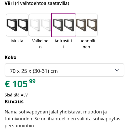
Väri
(4 vaihtoehtoa saatavilla)
Musta
Valkoine
Antrasiitt
Luonnolli
n
i
nen
Koko
70 x 25 x (30-31) cm
99
€
105
Sisältää ALV
Kuvaus
Nämä sohvapöydän jalat yhdistävät muodon ja
toimivuuden. Se on ihanteellinen valinta sohvapöytäsi
personointiin.