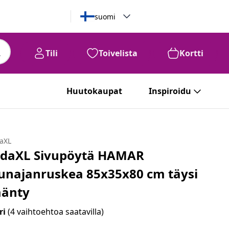
suomi
Tili
Toivelista
Kortti
Huutokaupat
Inspiroidu
daXL
idaXL Sivupöytä HAMAR
unajanruskea 85x35x80 cm täysi
änty
ri
(4 vaihtoehtoa saatavilla)