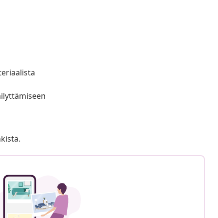
eriaalista
äilyttämiseen
kistä.