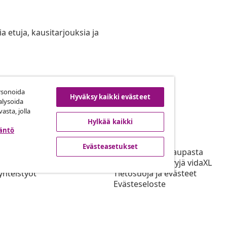
ia etuja, kausitarjouksia ja
rsonoida
uuta tilaus
Hyväksy kaikki evästeet
alysoida
asta, jolla
Hylkää kaikki
täntö
ta
vidaXL
Evästeasetukset
mppani Ohjelma
Tietoja vidaXL kaupasta
L kaupalle
Käyttöehdot Myyjä vidaXL
yhteistyöt
Tietosuoja ja evästeet
Evästeseloste
Ensisijaiset Toimitusehdot
Evästeasetukset
Työskentele vidaXL kaupalle
Turvallisuus