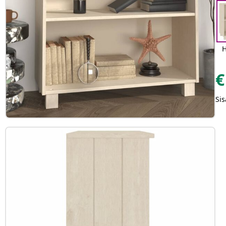
H
€
Sis