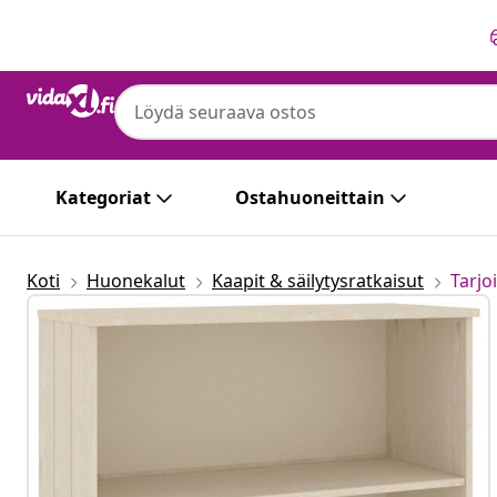
Edellinen
Seuraava
Kategoriat
Ostahuoneittain
Koti
Huonekalut
Kaapit & säilytysratkaisut
Tarjo