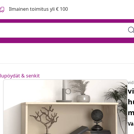
Ilmainen toimitus yli € 100
ilupöydät & senkit
vi
v
h
m
Vä