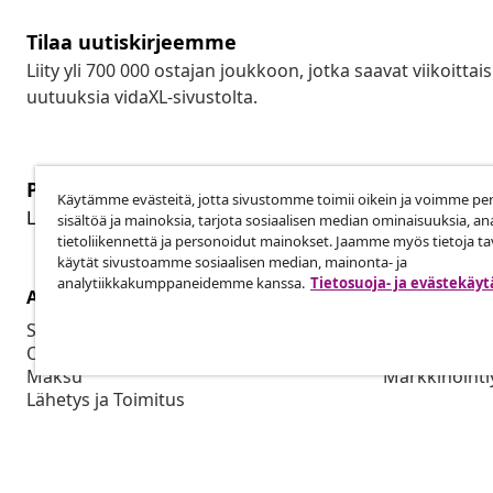
Tilaa uutiskirjeemme
Liity yli 700 000 ostajan joukkoon, jotka saavat viikoittais
uutuuksia vidaXL-sivustolta.
Peruuta tilaus
Käytämme evästeitä, jotta sivustomme toimii oikein ja voimme pe
Per
Lähetä tilauksen peruutuspyyntö.
sisältöä ja mainoksia, tarjota sosiaalisen median ominaisuuksia, an
tietoliikennettä ja personoidut mainokset. Jaamme myös tietoja tav
käytät sivustoamme sosiaalisen median, mainonta- ja
analytiikkakumppaneidemme kanssa.
Tietosuoja- ja evästekäy
Asiakaspalvelu
Liiketoimin
Seuraa tilaustasi
Yhteistyöku
Oma tilini
Tuotto vidaX
Maksu
Markkinointi
Lähetys ja Toimitus
Palautus
Tuotetiedot
Tilaus