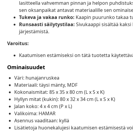
lasitteella vahvemman pinnan ja helpon puhdistuk
sen oksanpaikat antavat materiaalille sen ominaise
Tukeva ja vakaa runko:
Kaapin puurunko takaa t
Runsaasti säilytystilaa:
Sivukaappi sisältää kaksi 
järjestämistä.
Varoitus:
Kaatumisen estämiseksi on tätä tuotetta käytettäv
Ominaisuudet
Väri: hunajanruskea
Materiaali: täysi mänty, MDF
Kokonaismitat: 85 x 35 x 80 cm (L x S x K)
Hyllyn mitat (kukin): 80 x 32 x 34 cm (L x S x K)
Jalan koko: 4 x 4 cm (P x L)
Valikoima: HAMAR
Asennus vaaditaan: kyllä
Lisätietoja huonekalujesi kaatumisen estämisestä voi