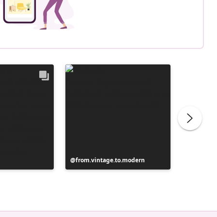
Julkaissut
from.vintage.to.modern
Julkaiss
from.vi