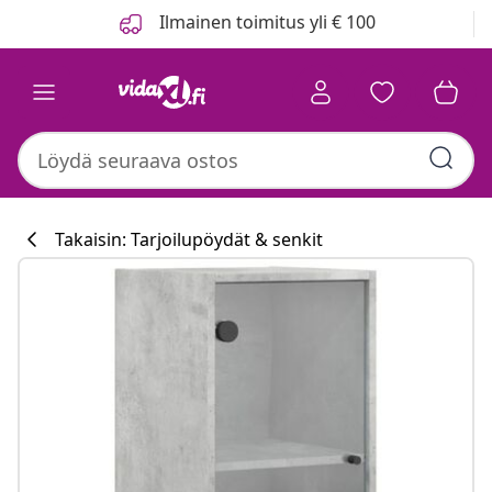
Edellinen
Seuraava
Ilmainen toimitus yli € 100
Takaisin: Tarjoilupöydät & senkit
Keittiökokoelm
#sharemevidaxl