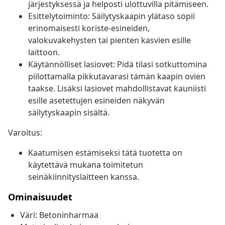
järjestyksessä ja helposti ulottuvilla pitämiseen.
Esittelytoiminto: Säilytyskaapin ylätaso sopii
erinomaisesti koriste-esineiden,
valokuvakehysten tai pienten kasvien esille
laittoon.
Käytännölliset lasiovet: Pidä tilasi sotkuttomina
piilottamalla pikkutavarasi tämän kaapin ovien
taakse. Lisäksi lasiovet mahdollistavat kauniisti
esille asetettujen esineiden näkyvän
säilytyskaapin sisältä.
Varoitus:
Kaatumisen estämiseksi tätä tuotetta on
käytettävä mukana toimitetun
seinäkiinnityslaitteen kanssa.
Ominaisuudet
Väri: Betoninharmaa