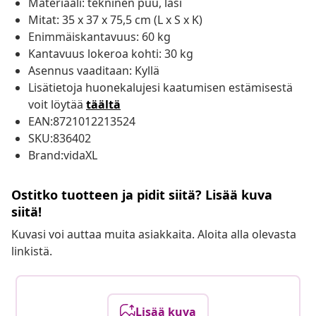
Materiaali: tekninen puu, lasi
Mitat: 35 x 37 x 75,5 cm (L x S x K)
Enimmäiskantavuus: 60 kg
Kantavuus lokeroa kohti: 30 kg
Asennus vaaditaan: Kyllä
Lisätietoja huonekalujesi kaatumisen estämisestä
voit löytää
täältä
EAN:8721012213524
SKU:836402
Brand:vidaXL
Ostitko tuotteen ja pidit siitä? Lisää kuva
siitä!
Kuvasi voi auttaa muita asiakkaita. Aloita alla olevasta
linkistä.
Lisää kuva