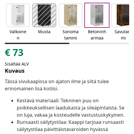
Valkoine
Musta
Sonoma
Betoninh
Savutam
n
tammi
armaa
mi
€
73
Sisältää ALV
Kuvaus
Tässä sivukaapissa on ajaton ilme ja siitä tulee
erinomainen lisä kotiisi.
Kestävä materiaali: Tekninen puu on
poikkeuksellisen laadukasta ja sileäpintaista. Se
on luja, vakaa ja kosteudelle vastustuskykyinen.
Runsaasti säilytystilaa: Kaappi tarjoaa runsaasti
säilytystilaa päivittäistavaroiden hyvässä