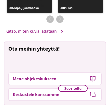
Julkaissut
Мира Джамбазка
Julkaissut
lisi.las
Katso, miten kuvia ladataan
Ota meihin yhteyttä!
Mene ohjekeskukseen
Suositeltu
Keskustele kanssamme