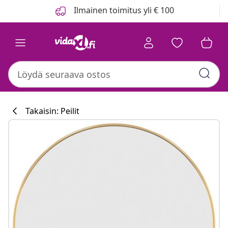
Edellinen
Seuraava
Ilmainen toimitus yli € 100
Takaisin: Peilit
Keittiökokoelm
#sharemevidaxl