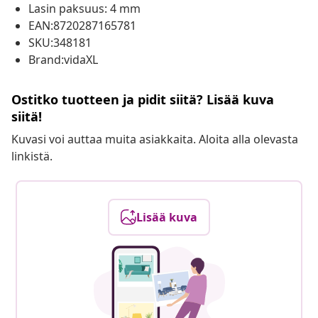
Lasin paksuus: 4 mm
EAN:8720287165781
SKU:348181
Brand:vidaXL
Ostitko tuotteen ja pidit siitä? Lisää kuva
siitä!
Kuvasi voi auttaa muita asiakkaita. Aloita alla olevasta
linkistä.
Lisää kuva