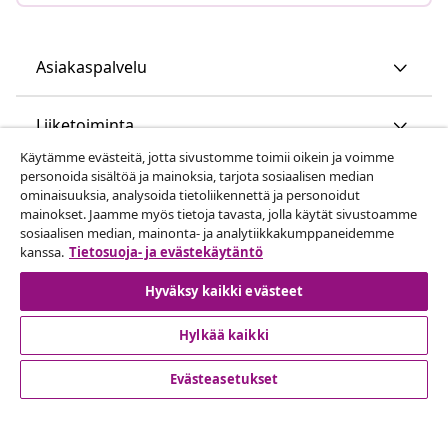
Asiakaspalvelu
Liiketoiminta
Käytämme evästeitä, jotta sivustomme toimii oikein ja voimme
personoida sisältöä ja mainoksia, tarjota sosiaalisen median
vidaXL
ominaisuuksia, analysoida tietoliikennettä ja personoidut
mainokset. Jaamme myös tietoja tavasta, jolla käytät sivustoamme
sosiaalisen median, mainonta- ja analytiikkakumppaneidemme
Löydä lisää
kanssa.
Tietosuoja- ja evästekäytäntö
Hyväksy kaikki evästeet
Hylkää kaikki
Evästeasetukset
© 2008-2026 vidaXL www.vidaxl.fi on vidaXL Marketplace
Europe B.V. yrityksen verkkosivu