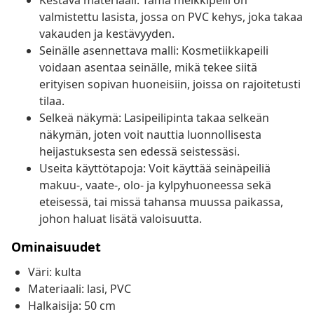
Kestävä materiaali: Tämä meikkipeili on
valmistettu lasista, jossa on PVC kehys, joka takaa
vakauden ja kestävyyden.
Seinälle asennettava malli: Kosmetiikkapeili
voidaan asentaa seinälle, mikä tekee siitä
erityisen sopivan huoneisiin, joissa on rajoitetusti
tilaa.
Selkeä näkymä: Lasipeilipinta takaa selkeän
näkymän, joten voit nauttia luonnollisesta
heijastuksesta sen edessä seistessäsi.
Useita käyttötapoja: Voit käyttää seinäpeiliä
makuu-, vaate-, olo- ja kylpyhuoneessa sekä
eteisessä, tai missä tahansa muussa paikassa,
johon haluat lisätä valoisuutta.
Ominaisuudet
Väri: kulta
Materiaali: lasi, PVC
Halkaisija: 50 cm