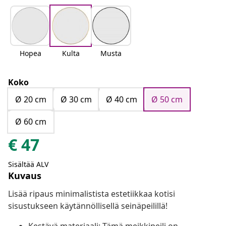
Hopea
Kulta
Musta
Koko
Ø 20 cm
Ø 30 cm
Ø 40 cm
Ø 50 cm
Ø 60 cm
€
47
Sisältää ALV
Kuvaus
Lisää ripaus minimalistista estetiikkaa kotisi
sisustukseen käytännöllisellä seinäpeilillä!