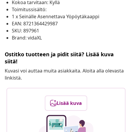
Kokoa tarvitaan: Kyllä
Toimitussisältö:
1 x Seinälle Asennettava Yöpöytäkaappi
EAN: 8721364429987
SKU: 897961
Brand: vidaXL
Ostitko tuotteen ja pidit siitä? Lisää kuva
siitä!
Kuvasi voi auttaa muita asiakkaita. Aloita alla olevasta
linkistä.
Lisää kuva