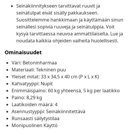
Seinäkiinnitykseen tarvittavat ruuvit ja
seinätulpat eivät sisälly pakkaukseen.
Suosittelemme hankkimaan ja käyttämään sinun
seinällesi sopivia ruuveja ja seinätulppia. Voit
kysyä tarvittaessa neuvoa ammattilaiselta. Lue ja
noudata kaikkia ohjeiden vaiheita huolellisesti.
Ominaisuudet
Väri: Betoninharmaa
Materiaali: Tekninen puu
Yleiset mitat: 33 x 34,5 x 40 cm (P x L x K)
Kahvatyyppi: Nupit
Enimmäispaino: 60 kg yhteensä, 5 kg per laatikko
Paino: 8,29 kg
Laatikoiden määrä: 4
Asennustyyppi: Seinäkiinnitettävä
Runsaasti säilytystilaa
Monipuolinen Käyttö