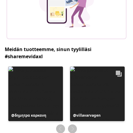
Meidän tuotteemme, sinun tyylilläsi
#sharemevidaxl
Julkaissut
δημητρα καρκανη
Julkaissut
villavarvagen