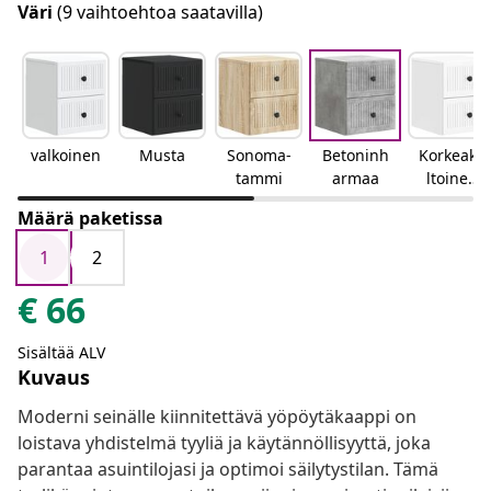
Väri
(9 vaihtoehtoa saatavilla)
valkoinen
Musta
Sonoma-
Betoninh
Korkeakii
tammi
armaa
ltoinen
valkoinen
Määrä paketissa
1
2
€
66
Sisältää ALV
Kuvaus
Moderni seinälle kiinnitettävä yöpöytäkaappi on
loistava yhdistelmä tyyliä ja käytännöllisyyttä, joka
parantaa asuintilojasi ja optimoi säilytystilan. Tämä