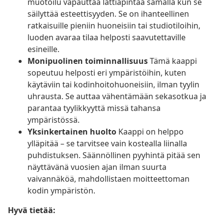
muotoilu vapauttaa lattiapintaa samalla kun se
säilyttää esteettisyyden. Se on ihanteellinen
ratkaisuille pieniin huoneisiin tai studiotiloihin,
luoden avaraa tilaa helposti saavutettaville
esineille.
Monipuolinen toiminnallisuus
Tämä kaappi
sopeutuu helposti eri ympäristöihin, kuten
käytäviin tai kodinhoitohuoneisiin, ilman tyylin
uhrausta. Se auttaa vähentämään sekasotkua ja
parantaa tyylikkyyttä missä tahansa
ympäristössä.
Yksinkertainen huolto
Kaappi on helppo
ylläpitää – se tarvitsee vain kostealla liinalla
puhdistuksen. Säännöllinen pyyhintä pitää sen
näyttävänä vuosien ajan ilman suurta
vaivannäköä, mahdollistaen moitteettoman
kodin ympäristön.
Hyvä tietää: