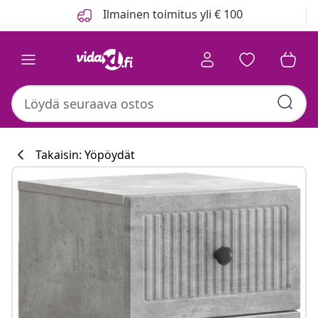
Edellinen
Seuraava
Ilmainen toimitus yli € 100
Takaisin: Yöpöydät
Keittiökokoelm
#sharemevidaxl