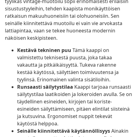
tyylikäs vintage-muotoilu sopii erinomaisesti erilaisiin
sisustustyyleihin, tehden kaapista monikäyttöisen
ratkaisun makuuhuoneisiin tai olohuoneisiin. Sen
seinälle kiinnitettävä muotoilu ei vain vie arvokasta
lattiapintaa, vaan se tekee huoneesta modernin
näköisen keskipisteen.
Kestävä tekninen puu
Tämä kaappi on
valmistettu teknisestä puusta, joka takaa
vakautta ja pitkäikäisyyttä. Tukeva rakenne
kestää käytössä, säilyttäen toimivuutensa ja
tyylinsä. Erinomainen valinta sisätiloihin.
Runsaasti säilytystilaa
Kaappi tarjoaa runsaasti
säilytystilaa laatikoiden ja lokeroiden avulla. Se on
täydellinen esineiden, kirjojen tai koriste-
esineiden säilyttämiseen, pitäen elintilat siisteinä
ja kutsuvina. Ergonomiset nuppit tekevät
käytöstä helppoa.
Seinälle kiinnitettävä käytännöllisyys
Ainakin