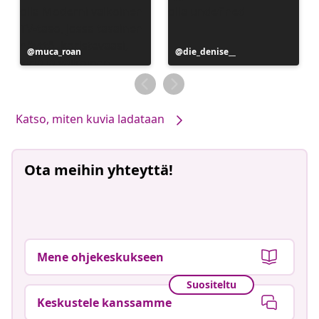
Julkaissut
muca_roan
Julkaissut
die_denise__
Katso, miten kuvia ladataan
Ota meihin yhteyttä!
Mene ohjekeskukseen
Suositeltu
Keskustele kanssamme