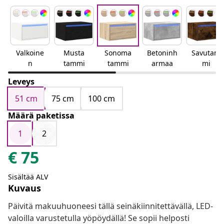
Valkoine
Musta
Sonoma
Betoninh
Savutam
n
tammi
tammi
armaa
mi
Leveys
51 cm
75 cm
100 cm
Määrä paketissa
1
2
€
75
Sisältää ALV
Kuvaus
Päivitä makuuhuoneesi tällä seinäkiinnitettävällä, LED-
valoilla varustetulla yöpöydällä! Se sopii helposti