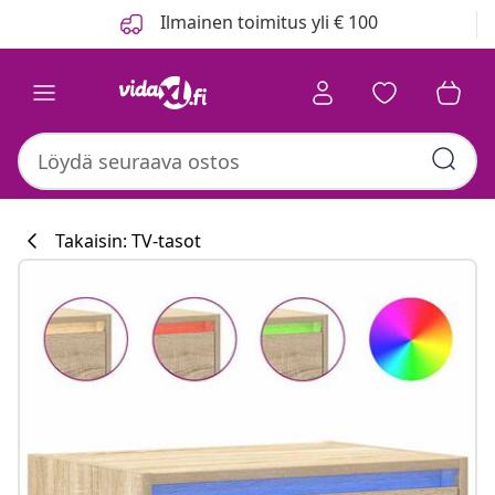
Edellinen
Seuraava
Ilmainen toimitus yli € 100
Takaisin: TV-tasot
Keittiökokoelm
#sharemevidaxl