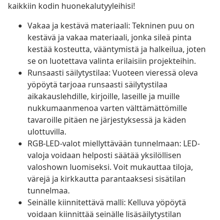
kaikkiin kodin huonekalutyyleihisi!
Vakaa ja kestävä materiaali: Tekninen puu on
kestävä ja vakaa materiaali, jonka sileä pinta
kestää kosteutta, vääntymistä ja halkeilua, joten
se on luotettava valinta erilaisiin projekteihin.
Runsaasti säilytystilaa: Vuoteen vieressä oleva
yöpöytä tarjoaa runsaasti säilytystilaa
aikakauslehdille, kirjoille, laseille ja muille
nukkumaanmenoa varten välttämättömille
tavaroille pitäen ne järjestyksessä ja käden
ulottuvilla.
RGB-LED-valot miellyttävään tunnelmaan: LED-
valoja voidaan helposti säätää yksilöllisen
valoshown luomiseksi. Voit mukauttaa tiloja,
värejä ja kirkkautta parantaaksesi sisätilan
tunnelmaa.
Seinälle kiinnitettävä malli: Kelluva yöpöytä
voidaan kiinnittää seinälle lisäsäilytystilan