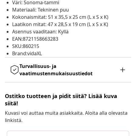
Väri: Sonoma-tammi
Materiaali: Tekninen puu
Kokonaismitat: 51 x 35,5 x 25 cm (L x S x K)
Laatikon mitat: 47 x 28,5 x 19 cm (L x S x K)
Asennus vaaditaan: Kyllä
EAN:8721158663283
SKU:860215
Brand:vidaXL
Turvallisuus- ja
vaatimustenmukaisuustiedot
Ostitko tuotteen ja pidit siitä? Lisää kuva
siitä!
Kuvasi voi auttaa muita asiakkaita. Aloita alla olevasta
linkistä.