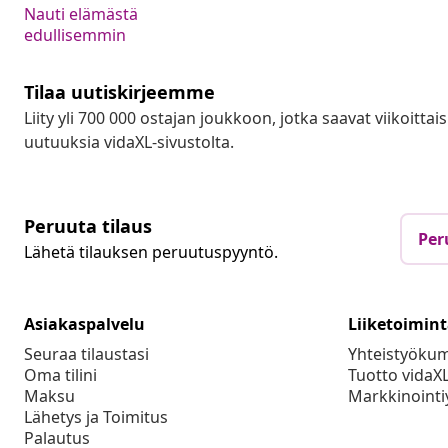
Nauti elämästä
edullisemmin
Tilaa uutiskirjeemme
Liity yli 700 000 ostajan joukkoon, jotka saavat viikoittais
uutuuksia vidaXL-sivustolta.
Peruuta tilaus
Per
Lähetä tilauksen peruutuspyyntö.
Asiakaspalvelu
Liiketoimin
Seuraa tilaustasi
Yhteistyöku
Oma tilini
Tuotto vidaX
Maksu
Markkinointi
Lähetys ja Toimitus
Palautus