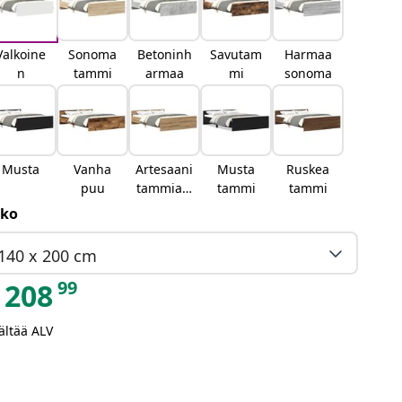
Valkoine
Sonoma
Betoninh
Savutam
Harmaa
n
tammi
armaa
mi
sonoma
Musta
Vanha
Artesaani
Musta
Ruskea
puu
tammiart
tammi
tammi
esaani
ko
tammi
140 x 200 cm
99
208
ältää ALV