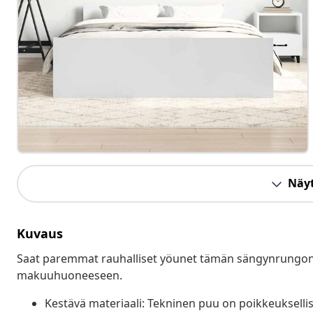
Näyt
Kuvaus
Saat paremmat rauhalliset yöunet tämän sängynrungon an
makuuhuoneeseen.
Kestävä materiaali: Tekninen puu on poikkeuksellise