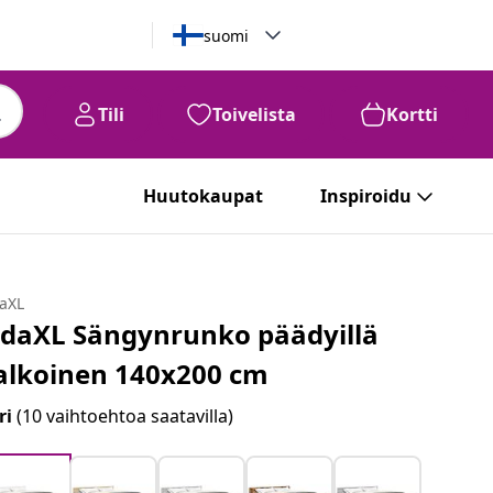
suomi
Tili
Toivelista
Kortti
Huutokaupat
Inspiroidu
daXL
idaXL Sängynrunko päädyillä
alkoinen 140x200 cm
ri
(10 vaihtoehtoa saatavilla)