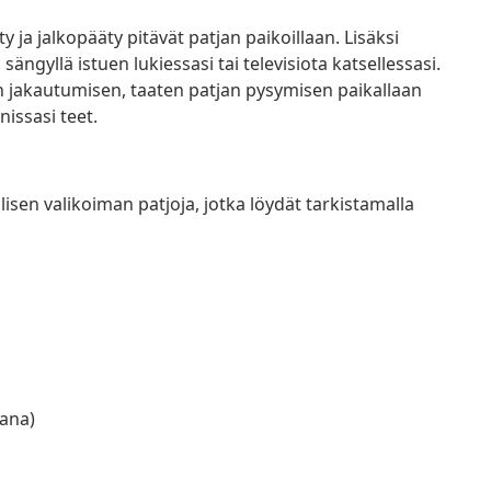
a jalkopääty pitävät patjan paikoillaan. Lisäksi
ngyllä istuen lukiessasi tai televisiota katsellessasi.
on jakautumisen, taaten patjan pysymisen paikallaan
issasi teet.
isen valikoiman patjoja, jotka löydät tarkistamalla
kana)