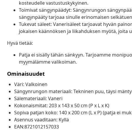
kosteudelle vastustuskykyinen.
Toimivat sängynpäädyt: Sängynrungon sängynpääty j
sängynpääty tarjoaa sinulle erinomaisen selkätuen sä
Tukevat säleet: Vanerisäleet tarjoavat hyvän pain
jokaisen käännöksen ja liikahduksen myötä, joita un
Hyvä tietää:
Patja ei sisälly tähän sänkyyn. Tarjoamme monipuol
myymälämme valikoiman.
Ominaisuudet
Väri: Valkoinen
Sängynrungon materiaali: Tekninen puu, täysi mänty
Sälemateriaali: Vaneri
Kokonaismitat: 203 x 143 x 50 cm (P x L x K)
Sopiva patjan koko: 140 x 200 cm (L x P) (patja ei mu
Asennus vaaditaan: Kyllä
EAN:8721012157033