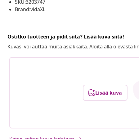
SKU:3203747
Brand:vidaXL
Ostitko tuotteen ja pidit siitä? Lisää kuva siitä!
Kuvasi voi auttaa muita asiakkaita. Aloita alla olevasta lin
Lisää kuva
Katso, miten kuvia ladataan