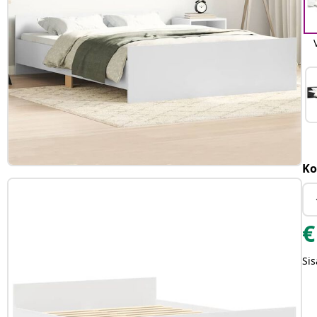
Ko
€
Sis