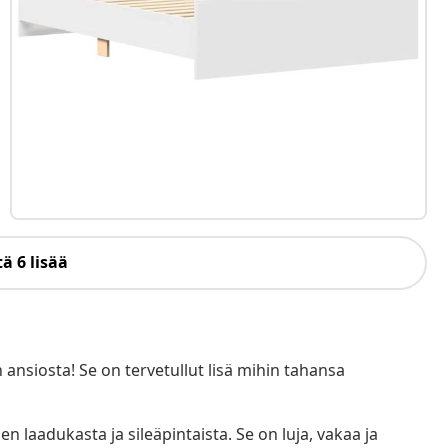
ä 6 lisää
siosta! Se on tervetullut lisä mihin tahansa
n laadukasta ja sileäpintaista. Se on luja, vakaa ja