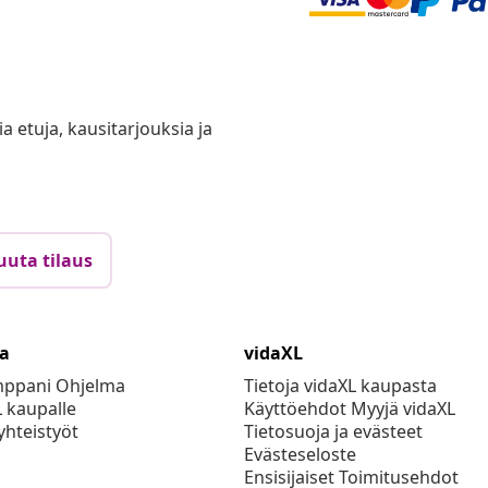
ia etuja, kausitarjouksia ja
uuta tilaus
ta
vidaXL
mppani Ohjelma
Tietoja vidaXL kaupasta
L kaupalle
Käyttöehdot Myyjä vidaXL
yhteistyöt
Tietosuoja ja evästeet
Evästeseloste
Ensisijaiset Toimitusehdot