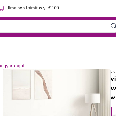
Ilmainen toimitus yli € 100
sängynrungot
vi
v
v
Vä