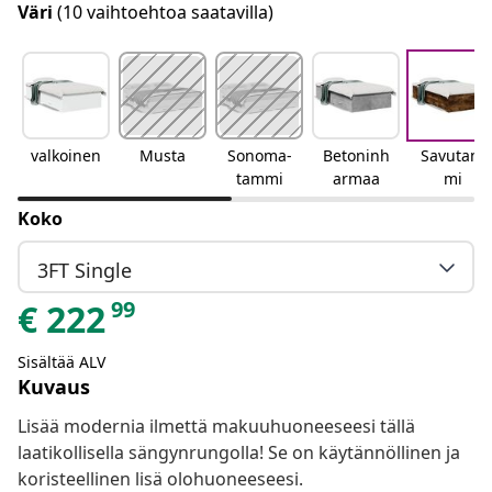
Väri
(10 vaihtoehtoa saatavilla)
valkoinen
Musta
Sonoma-
Betoninh
Savutam
tammi
armaa
mi
Koko
3FT Single
99
€
222
Sisältää ALV
Kuvaus
Lisää modernia ilmettä makuuhuoneeseesi tällä
laatikollisella sängynrungolla! Se on käytännöllinen ja
koristeellinen lisä olohuoneeseesi.