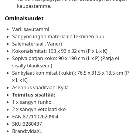
kaupastamme.
Ominaisuudet
Väri: savutammi
Sängynrungon materiaali: Tekninen puu
Sälemateriaali: Vaneri
Kokonaismitat: 193 x 93 x 32 cm (P x L x K)
Sopiva patjan koko: 90 x 190 cm (L x P) (Patja ei
sisälly tilaukseen)
Sänkylaatikon mitat (kukin): 76,5 x 31,5 x 13,5 cm (P
x L x K)
Asennus vaaditaan: Kyllä
Toimitus sisältää:
1 x sängyn runko
2 x sängyn vetolaatikko
EAN:8721102620904
SKU:3280437
Brand:vidaXL