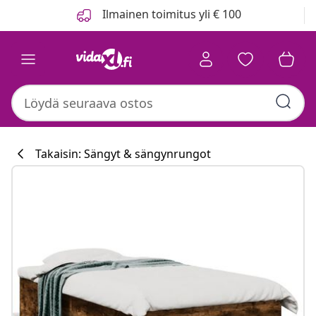
Edellinen
Seuraava
Ilmainen toimitus yli € 100
Takaisin: Sängyt & sängynrungot
Keittiökokoelm
#sharemevidaxl