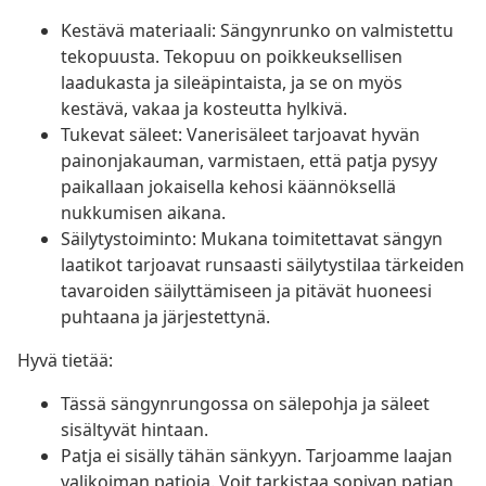
Kestävä materiaali: Sängynrunko on valmistettu
tekopuusta. Tekopuu on poikkeuksellisen
laadukasta ja sileäpintaista, ja se on myös
kestävä, vakaa ja kosteutta hylkivä.
Tukevat säleet: Vanerisäleet tarjoavat hyvän
painonjakauman, varmistaen, että patja pysyy
paikallaan jokaisella kehosi käännöksellä
nukkumisen aikana.
Säilytystoiminto: Mukana toimitettavat sängyn
laatikot tarjoavat runsaasti säilytystilaa tärkeiden
tavaroiden säilyttämiseen ja pitävät huoneesi
puhtaana ja järjestettynä.
Hyvä tietää:
Tässä sängynrungossa on sälepohja ja säleet
sisältyvät hintaan.
Patja ei sisälly tähän sänkyyn. Tarjoamme laajan
valikoiman patjoja. Voit tarkistaa sopivan patjan