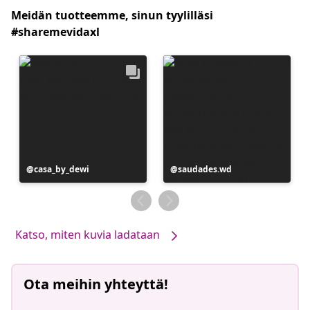
Meidän tuotteemme, sinun tyylilläsi
#sharemevidaxl
Julkaissut
casa_by_dewi
Julkaissut
saudades.wd
Katso, miten kuvia ladataan
Ota meihin yhteyttä!