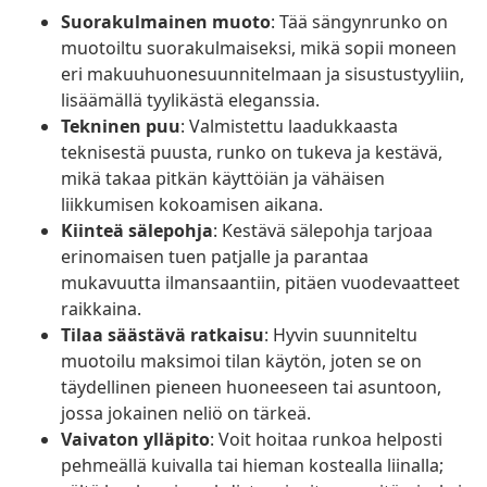
Suorakulmainen muoto
: Tää sängynrunko on
muotoiltu suorakulmaiseksi, mikä sopii moneen
eri makuuhuonesuunnitelmaan ja sisustustyyliin,
lisäämällä tyylikästä eleganssia.
Tekninen puu
: Valmistettu laadukkaasta
teknisestä puusta, runko on tukeva ja kestävä,
mikä takaa pitkän käyttöiän ja vähäisen
liikkumisen kokoamisen aikana.
Kiinteä sälepohja
: Kestävä sälepohja tarjoaa
erinomaisen tuen patjalle ja parantaa
mukavuutta ilmansaantiin, pitäen vuodevaatteet
raikkaina.
Tilaa säästävä ratkaisu
: Hyvin suunniteltu
muotoilu maksimoi tilan käytön, joten se on
täydellinen pieneen huoneeseen tai asuntoon,
jossa jokainen neliö on tärkeä.
Vaivaton ylläpito
: Voit hoitaa runkoa helposti
pehmeällä kuivalla tai hieman kostealla liinalla;