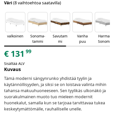
Väri
(8 vaihtoehtoa saatavilla)
valkoinen
Sonoma-
Savutam
Vanha
Harmaa
tammi
mi
puu
Sonoma
99
€
131
Sisältää ALV
Kuvaus
Tämä moderni sängynrunko yhdistää tyylin ja
käytännöllisyyden, ja siksi se on loistava valinta mihin
tahansa makuuhuoneeseen. Sen tyylikäs ulkonäkö ja
suorakulmainen muoto tuo mieleen modernit
huonekalut, samalla kun se tarjoaa tarvittavaa tukea
keskeytymättömälle, rauhalliselle unelle.