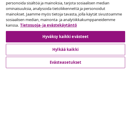
Peruuta tilaus
personoida sisältöä ja mainoksia, tarjota sosiaalisen median
ominaisuuksia, analysoida tietoliikennettä ja personoidut
Lähetä tilauksen peruutuspyyntö.
mainokset. Jaamme myös tietoja tavasta, jolla käytät sivustoamme
sosiaalisen median, mainonta- ja analytiikkakumppaneidemme
Peruuta tilaus
kanssa.
Tietosuoja- ja evästekäytäntö
Hyväksy kaikki evästeet
Hylkää kaikki
Asiakaspalvelu
Evästeasetukset
Liiketoiminta
vidaXL
Löydä lisää