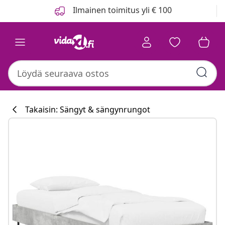
Edellinen
Seuraava
Ilmainen toimitus yli € 100
Takaisin: Sängyt & sängynrungot
Keittiökokoelm
#sharemevidaxl