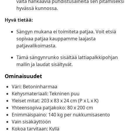
vältä hankaavia puhdistusaineita sen pitämiseksi
hyvässä kunnossa.
Hyvä tietää:
Sängyn mukana ei toimiteta patjaa. Voit etsiä
sopivaa patjaa kauppamme laajasta
patjavalikoimasta.
Tämä sängynrunko sisältää lattiapalkkipohjan
mallin ja laudat sisältyvät.
Ominaisuudet
Väri: Betoninharmaa
Kehysmateriaali: Tekninen puu
Yleiset mitat: 203 x 83 x 24 cm (P x L x K)
Yhteensopiva patjakoko: 80 x 200 cm
Enimmäispaino: 140 kg per nukkumisasento
Vain sisäkäyttöön
Kokoa tarvitaan: Kyllä