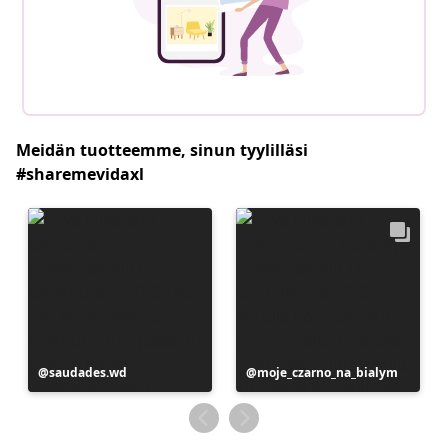
Meidän tuotteemme, sinun tyylilläsi
#sharemevidaxl
Julkaissut
saudades.wd
Julkaissut
moje_czarno_na_bialym