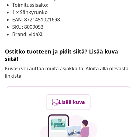
Toimitussisältö:
1 x Sänkyrunko
EAN: 8721451021698
SKU: 8009053
Brand: vidaXL
Ostitko tuotteen ja pidit siitä? Lisää kuva
siitä!
Kuvasi voi auttaa muita asiakkaita. Aloita alla olevasta
linkistä.
Lisää kuva