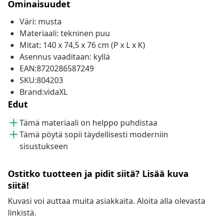
Ominaisuudet
Väri: musta
Materiaali: tekninen puu
Mitat: 140 x 74,5 x 76 cm (P x L x K)
Asennus vaaditaan: kyllä
EAN:8720286587249
SKU:804203
Brand:vidaXL
Edut
Tämä materiaali on helppo puhdistaa
Tämä pöytä sopii täydellisesti moderniin
sisustukseen
Ostitko tuotteen ja pidit siitä? Lisää kuva
siitä!
Kuvasi voi auttaa muita asiakkaita. Aloita alla olevasta
linkistä.