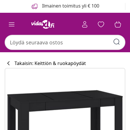
Edellinen
Seuraava
Ilmainen toimitus yli € 100
Takaisin: Keittiön & ruokapöydät
Keittiökokoelm
#sharemevidaxl