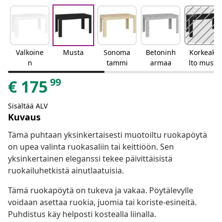
Valkoine
Musta
Sonoma
Betoninh
Korkeakii
n
tammi
armaa
lto musta
99
€
175
Sisältää ALV
Kuvaus
Tämä puhtaan yksinkertaisesti muotoiltu ruokapöytä
on upea valinta ruokasaliin tai keittiöön. Sen
yksinkertainen eleganssi tekee päivittäisistä
ruokailuhetkistä ainutlaatuisia.
Tämä ruokapöytä on tukeva ja vakaa. Pöytälevylle
voidaan asettaa ruokia, juomia tai koriste-esineitä.
Puhdistus käy helposti kostealla liinalla.