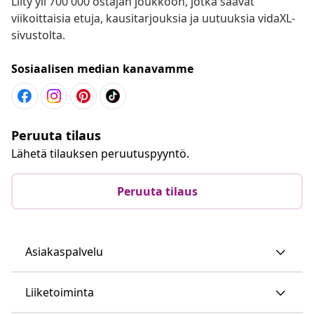
Liity yli 700 000 ostajan joukkoon, jotka saavat
viikoittaisia etuja, kausitarjouksia ja uutuuksia vidaXL-
sivustolta.
Sosiaalisen median kanavamme
Peruuta tilaus
Lähetä tilauksen peruutuspyyntö.
Peruuta tilaus
Asiakaspalvelu
Liiketoiminta