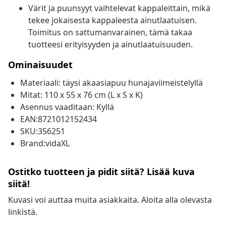
Värit ja puunsyyt vaihtelevat kappaleittain, mikä
tekee jokaisesta kappaleesta ainutlaatuisen.
Toimitus on sattumanvarainen, tämä takaa
tuotteesi erityisyyden ja ainutlaatuisuuden.
Ominaisuudet
Materiaali: täysi akaasiapuu hunajaviimeistelyllä
Mitat: 110 x 55 x 76 cm (L x S x K)
Asennus vaaditaan: Kyllä
EAN:8721012152434
SKU:356251
Brand:vidaXL
Ostitko tuotteen ja pidit siitä? Lisää kuva
siitä!
Kuvasi voi auttaa muita asiakkaita. Aloita alla olevasta
linkistä.