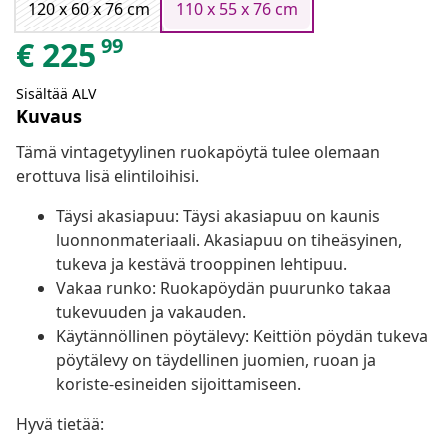
120 x 60 x 76 cm
110 x 55 x 76 cm
99
€
225
Sisältää ALV
Kuvaus
Tämä vintagetyylinen ruokapöytä tulee olemaan
erottuva lisä elintiloihisi.
Täysi akasiapuu: Täysi akasiapuu on kaunis
luonnonmateriaali. Akasiapuu on tiheäsyinen,
tukeva ja kestävä trooppinen lehtipuu.
Vakaa runko: Ruokapöydän puurunko takaa
tukevuuden ja vakauden.
Käytännöllinen pöytälevy: Keittiön pöydän tukeva
pöytälevy on täydellinen juomien, ruoan ja
koriste-esineiden sijoittamiseen.
Hyvä tietää: