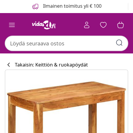
Edellinen
Seuraava
Ilmainen toimitus yli € 100
Takaisin: Keittiön & ruokapöydät
Keittiökokoelm
#sharemevidaxl