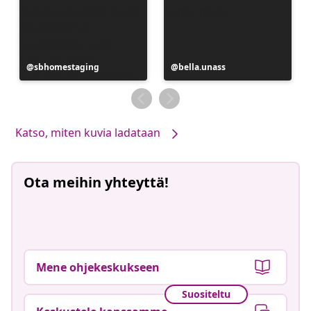
Julkaissut
sbhomestaging
Julkaissut
bella.unass
Katso, miten kuvia ladataan
Ota meihin yhteyttä!
Mene ohjekeskukseen
Suositeltu