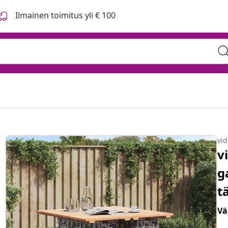
Ilmainen toimitus yli € 100
vi
v
g
t
Vä