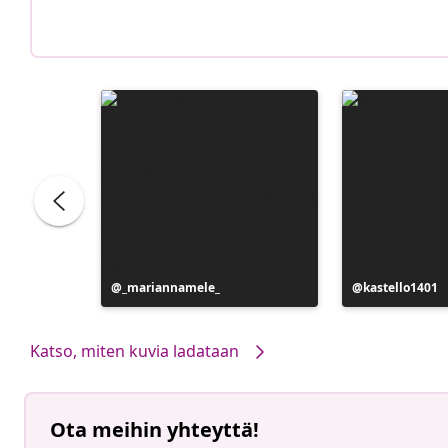
Julkaissut
_mariannamele_
Julkaissut
kastello1401
Katso, miten kuvia ladataan
Ota meihin yhteyttä!