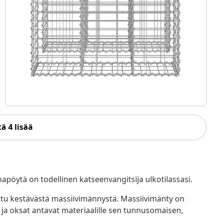
ä 4 lisää
apöytä on todellinen katseenvangitsija ulkotilassasi.
tu kestävästä massiivimännystä. Massiivimänty on
 ja oksat antavat materiaalille sen tunnusomaisen,