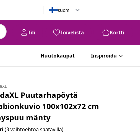
suomi
Tili
Toivelista
Kortti
Huutokaupat
Inspiroidu
daXL
idaXL Puutarhapöytä
abionkuvio 100x102x72 cm
äyspuu mänty
ri
(3 vaihtoehtoa saatavilla)