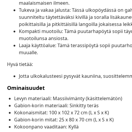
maalaismaisen ilmeen.
Tukeva ja vakaa jalusta: Tässä ulkopöydässä on gal
suunniteltu täytettäväksi kivillä ja soralla lisäka
poikittaisilla ja pitkittäisillä langoilla jokaisessa
Kompakti muotoilu: Tämä puutarhapöytä sopii täyde
muotoilunsa ansiosta.
Laaja käyttöalue: Tämä terassipöytä sopii puutarhoihi
muualle.
Hyvä tietää:
Jotta ulkokalusteesi pysyvät kauniina, suosittele
Ominaisuudet
Levyn materiaali: Massiivimänty (käsittelemätön)
Gabion-korin materiaali: Sinkitty teräs
Kokonaismitat: 100 x 102 x 72 cm (L x S x K)
Gabion-korin mitat: 25 x 80 x 70 cm (L x S x K)
Kokoonpano vaaditaan: Kyllä