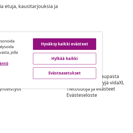
ia etuja, kausitarjouksia ja
rsonoida
uuta tilaus
Hyväksy kaikki evästeet
alysoida
asta, jolla
Hylkää kaikki
täntö
ta
vidaXL
Evästeasetukset
mppani Ohjelma
Tietoja vidaXL kaupasta
L kaupalle
Käyttöehdot Myyjä vidaXL
yhteistyöt
Tietosuoja ja evästeet
Evästeseloste
Ensisijaiset Toimitusehdot
Evästeasetukset
Työskentele vidaXL kaupalle
Turvallisuus
EU Vastuuhenkilö
EPR-politiikan