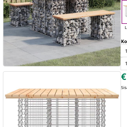
L
Ko
€
Sis