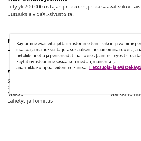
Liity yli 700 000 ostajan joukkoon, jotka saavat viikoittais
uutuuksia vidaXL-sivustolta.
Peruuta tilaus
Käytämme evästeitä, jotta sivustomme toimii oikein ja voimme pe
Per
Lähetä tilauksen peruutuspyyntö.
sisältöä ja mainoksia, tarjota sosiaalisen median ominaisuuksia, an
tietoliikennettä ja personoidut mainokset. Jaamme myös tietoja tav
käytät sivustoamme sosiaalisen median, mainonta- ja
analytiikkakumppaneidemme kanssa.
Tietosuoja- ja evästekäy
Asiakaspalvelu
Liiketoimin
Seuraa tilaustasi
Yhteistyöku
Oma tilini
Tuotto vidaX
Maksu
Markkinointi
Lähetys ja Toimitus
Palautus
Tuotetiedot
Tilaus