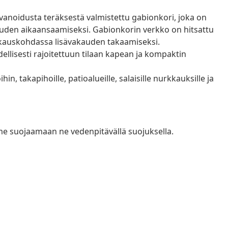
vanoidusta teräksestä valmistettu gabionkori, joka on
uneuden aikaansaamiseksi. Gabionkorin verkko on hitsattu
 leikkauskohdassa lisävakauden takaamiseksi.
llisesti rajoitettuun tilaan kapean ja kompaktin
n, takapihoille, patioalueille, salaisille nurkkauksille ja
mme suojaamaan ne vedenpitävällä suojuksella.