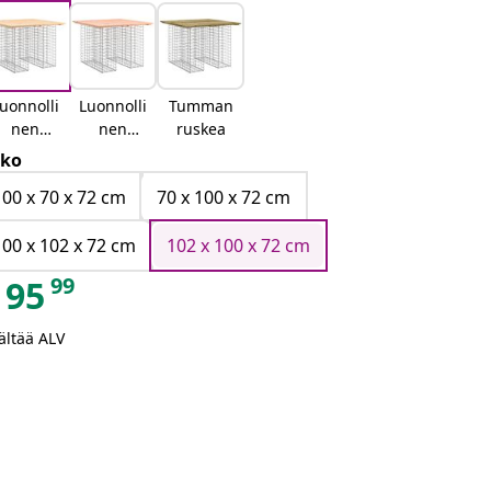
uonnolli
Luonnolli
Tumman
nen
nen
ruskea
mänty
douglask
ko
uusi
100 x 70 x 72 cm
70 x 100 x 72 cm
100 x 102 x 72 cm
102 x 100 x 72 cm
99
95
ältää ALV