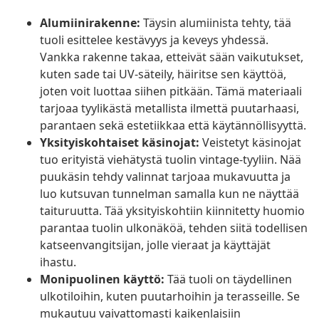
Alumiinirakenne:
Täysin alumiinista tehty, tää
tuoli esittelee kestävyys ja keveys yhdessä.
Vankka rakenne takaa, etteivät sään vaikutukset,
kuten sade tai UV-säteily, häiritse sen käyttöä,
joten voit luottaa siihen pitkään. Tämä materiaali
tarjoaa tyylikästä metallista ilmettä puutarhaasi,
parantaen sekä estetiikkaa että käytännöllisyyttä.
Yksityiskohtaiset käsinojat:
Veistetyt käsinojat
tuo erityistä viehätystä tuolin vintage-tyyliin. Nää
puukäsin tehdy valinnat tarjoaa mukavuutta ja
luo kutsuvan tunnelman samalla kun ne näyttää
taituruutta. Tää yksityiskohtiin kiinnitetty huomio
parantaa tuolin ulkonäköä, tehden siitä todellisen
katseenvangitsijan, jolle vieraat ja käyttäjät
ihastu.
Monipuolinen käyttö:
Tää tuoli on täydellinen
ulkotiloihin, kuten puutarhoihin ja terasseille. Se
mukautuu vaivattomasti kaikenlaisiin