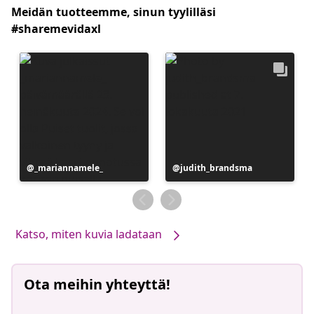
Meidän tuotteemme, sinun tyylilläsi
#sharemevidaxl
Julkaissut
_mariannamele_
Julkaissut
judith_brandsma
Katso, miten kuvia ladataan
Ota meihin yhteyttä!