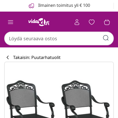
Edellinen
Seuraava
Ilmainen toimitus yli € 100
Takaisin: Puutarhatuolit
Keittiökokoelm
#sharemevidaxl