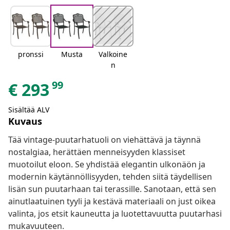
pronssi
Musta
Valkoine
n
99
€
293
Sisältää ALV
Kuvaus
Tää vintage-puutarhatuoli on viehättävä ja täynnä
nostalgiaa, herättäen menneisyyden klassiset
muotoilut eloon. Se yhdistää elegantin ulkonäön ja
modernin käytännöllisyyden, tehden siitä täydellisen
lisän sun puutarhaan tai terassille. Sanotaan, että sen
ainutlaatuinen tyyli ja kestävä materiaali on just oikea
valinta, jos etsit kauneutta ja luotettavuutta puutarhasi
mukavuuteen.