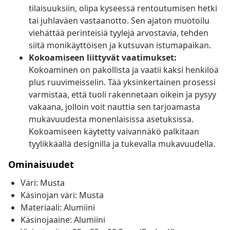
tilaisuuksiin, olipa kyseessä rentoutumisen hetki
tai juhlaväen vastaanotto. Sen ajaton muotoilu
viehättää perinteisiä tyylejä arvostavia, tehden
siitä monikäyttöisen ja kutsuvan istumapaikan.
Kokoamiseen liittyvät vaatimukset:
Kokoaminen on pakollista ja vaatii kaksi henkilöä
plus ruuvimeisselin. Tää yksinkertainen prosessi
varmistaa, että tuoli rakennetaan oikein ja pysyy
vakaana, jolloin voit nauttia sen tarjoamasta
mukavuudesta monenlaisissa asetuksissa.
Kokoamiseen käytetty vaivannäkö palkitaan
tyylikkäällä designilla ja tukevalla mukavuudella.
Ominaisuudet
Väri: Musta
Käsinojan väri: Musta
Materiaali: Alumiini
Käsinojaaine: Alumiini