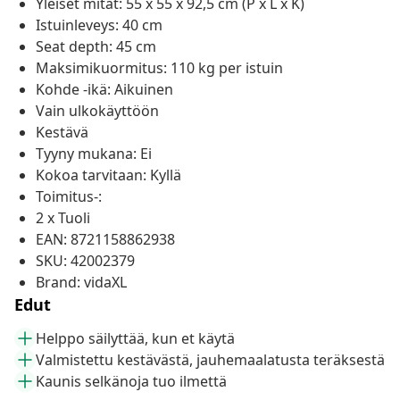
Yleiset mitat: 55 x 55 x 92,5 cm (P x L x K)
Istuinleveys: 40 cm
Seat depth: 45 cm
Maksimikuormitus: 110 kg per istuin
Kohde -ikä: Aikuinen
Vain ulkokäyttöön
Kestävä
Tyyny mukana: Ei
Kokoa tarvitaan: Kyllä
Toimitus-:
2 x Tuoli
EAN: 8721158862938
SKU: 42002379
Brand: vidaXL
Edut
Helppo säilyttää, kun et käytä
Valmistettu kestävästä, jauhemaalatusta teräksestä
Kaunis selkänoja tuo ilmettä