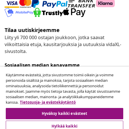
Tilaa uutiskirjeemme
Liity yli 700 000 ostajan joukkoon, jotka saavat
viikoittaisia etuja, kausitarjouksia ja uutuuksia vidaXL-
sivustolta.
Sosiaalisen median kanavamme
Käytämme evästeitä, jotta sivustomme toimii oikein ja voimme
personoida sisältöä ja mainoksia, tarjota sosiaalisen median
ominaisuuksia, analysoida tietoliikennettä ja personoidut
mainokset. Jaamme myös tietoja tavasta, jolla käytät sivustoamme
Peruuta tilaus
sosiaalisen median, mainonta- ja analytiikkakumppaneidemme
Lähetä tilauksen peruutuspyyntö.
kanssa.
Tietosuoja- ja evästekäytäntö
Hyväksy kaikki evästeet
Peruuta tilaus
Hylkää kaikki