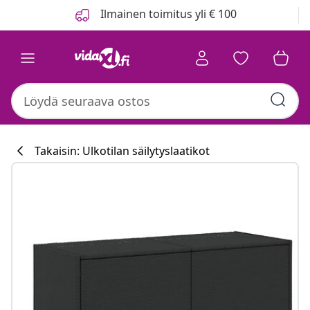
Edellinen
Seuraava
Ilmainen toimitus yli € 100
Takaisin: Ulkotilan säilytyslaatikot
Keittiökokoelm
#sharemevidaxl