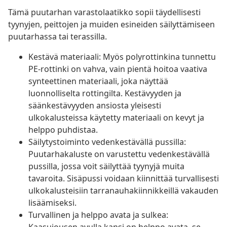
Tämä puutarhan varastolaatikko sopii täydellisesti
tyynyjen, peittojen ja muiden esineiden säilyttämiseen
puutarhassa tai terassilla.
Kestävä materiaali: Myös polyrottinkina tunnettu
PE-rottinki on vahva, vain pientä hoitoa vaativa
synteettinen materiaali, joka näyttää
luonnolliselta rottingilta. Kestävyyden ja
säänkestävyyden ansiosta yleisesti
ulkokalusteissa käytetty materiaali on kevyt ja
helppo puhdistaa.
Säilytystoiminto vedenkestävällä pussilla:
Puutarhakaluste on varustettu vedenkestävällä
pussilla, jossa voit säilyttää tyynyjä muita
tavaroita. Sisäpussi voidaan kiinnittää turvallisesti
ulkokalusteisiin tarranauhakiinnikkeillä vakauden
lisäämiseksi.
Turvallinen ja helppo avata ja sulkea: