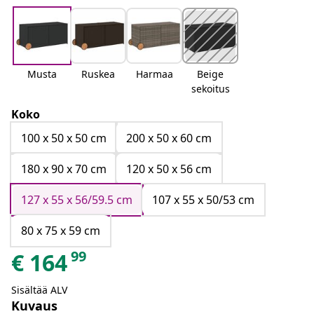
Musta
Ruskea
Harmaa
Beige
sekoitus
Koko
100 x 50 x 50 cm
200 x 50 x 60 cm
180 x 90 x 70 cm
120 x 50 x 56 cm
127 x 55 x 56/59.5 cm
107 x 55 x 50/53 cm
80 x 75 x 59 cm
99
€
164
Sisältää ALV
Kuvaus