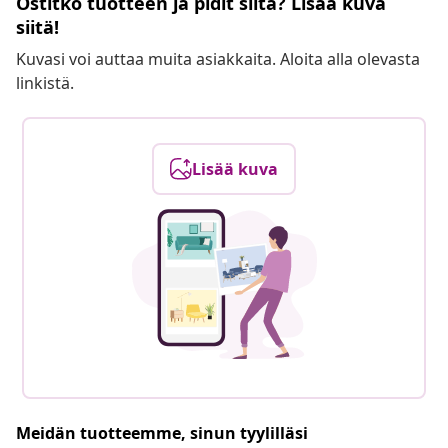
Ostitko tuotteen ja pidit siitä? Lisää kuva
siitä!
Kuvasi voi auttaa muita asiakkaita. Aloita alla olevasta
linkistä.
Lisää kuva
Meidän tuotteemme, sinun tyylilläsi