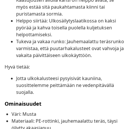
Kaasujousen avulla kansi on helppo avata, se
myös estää sitä paukahtamasta kiinni tai
puristamasta sormia.
Helppo siirtää: Ulkosäilytyslaatikossa on kaksi
pyörää ja kahva toisella puolella kuljetuksen
helpottamiseksi.
Tukeva ja vakaa runko: Jauhemaalattu teräsrunko
varmistaa, että puutarhakalusteet ovat vahvoja ja
vakaita päivittäiseen ulkokäyttöön.
Hyvä tietää:
Jotta ulkokalusteesi pysyisivät kauniina,
suosittelemme peittämään ne vedenpitävällä
suojalla.
Ominaisuudet
Väri: Musta
Materiaali: PE-rottinki, jauhemaalattu teräs, täysi
öljytty akaasiapuu