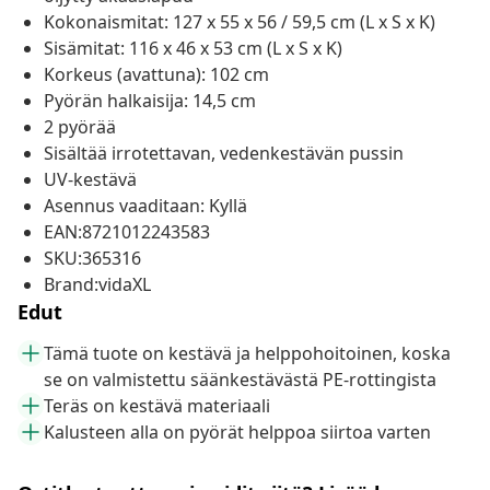
Kokonaismitat: 127 x 55 x 56 / 59,5 cm (L x S x K)
Sisämitat: 116 x 46 x 53 cm (L x S x K)
Korkeus (avattuna): 102 cm
Pyörän halkaisija: 14,5 cm
2 pyörää
Sisältää irrotettavan, vedenkestävän pussin
UV-kestävä
Asennus vaaditaan: Kyllä
EAN:8721012243583
SKU:365316
Brand:vidaXL
Edut
Tämä tuote on kestävä ja helppohoitoinen, koska
se on valmistettu säänkestävästä PE-rottingista
Teräs on kestävä materiaali
Kalusteen alla on pyörät helppoa siirtoa varten