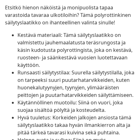
Etsitkö hienon näköistä ja monipuolista tapaa
varastoida tavaraa ulkotiloihin? Tämä polyrottinkinen
säilytyslaatikko on ihanteellinen valinta sinulle!
Kestävä materiaali: Tämä säilytyslaatikko on
valmistettu jauhemaalatusta teräsrungosta ja
käsin kudotusta polyrottingista, joka on kestävä,
ruosteen- ja säänkestävä vuosien luotettavaan
käyttöön.
Runsaasti säilytystilaa: Suurella säilytystilalla, joka
on tarpeeksi suuri puutarhatarvikkeiden, kuten
huonekalutyynyjen, tyynyjen, ylimääräisten
peittojen ja puutarhatarvikkeiden säilyttämiseen.
Käytännöllinen muotoilu: Siinä on vuori, joka
suojaa sisältöä pölyltä ja kosteudelta.
Hyvä tuuletus: Korkeiden jalkojen ansiosta tämä
säilytyslaatikko takaa hyvän ilmankierron alta ja
pitää tärkeä tavarasi kuivina sekä puhtaina.