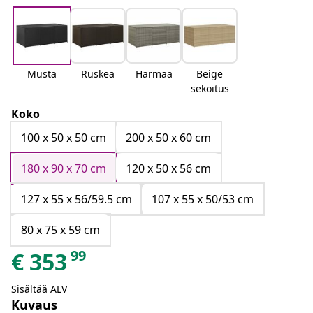
Musta
Ruskea
Harmaa
Beige
sekoitus
Koko
100 x 50 x 50 cm
200 x 50 x 60 cm
180 x 90 x 70 cm
120 x 50 x 56 cm
127 x 55 x 56/59.5 cm
107 x 55 x 50/53 cm
80 x 75 x 59 cm
99
€
353
Sisältää ALV
Kuvaus