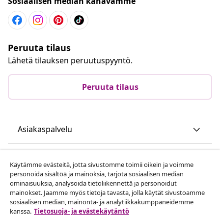
Sosiaalisen median kanavamme
Peruuta tilaus
Lähetä tilauksen peruutuspyyntö.
Peruuta tilaus
Asiakaspalvelu
Liiketoiminta
Käytämme evästeitä, jotta sivustomme toimii oikein ja voimme
personoida sisältöä ja mainoksia, tarjota sosiaalisen median
ominaisuuksia, analysoida tietoliikennettä ja personoidut
vidaXL
mainokset. Jaamme myös tietoja tavasta, jolla käytät sivustoamme
sosiaalisen median, mainonta- ja analytiikkakumppaneidemme
kanssa.
Tietosuoja- ja evästekäytäntö
Löydä lisää