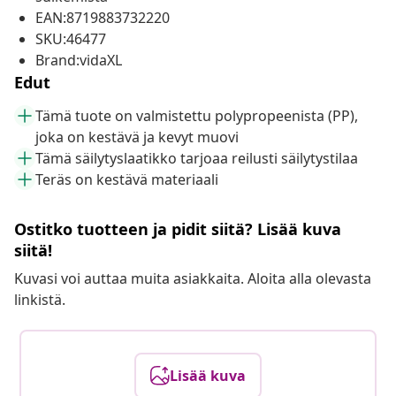
EAN:8719883732220
SKU:46477
Brand:vidaXL
Edut
Tämä tuote on valmistettu polypropeenista (PP),
joka on kestävä ja kevyt muovi
Tämä säilytyslaatikko tarjoaa reilusti säilytystilaa
Teräs on kestävä materiaali
Ostitko tuotteen ja pidit siitä? Lisää kuva
siitä!
Kuvasi voi auttaa muita asiakkaita. Aloita alla olevasta
linkistä.
Lisää kuva