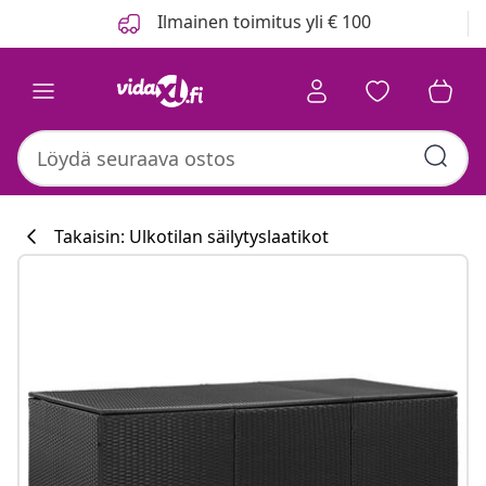
Edellinen
Seuraava
Ilmainen toimitus yli € 100
Takaisin: Ulkotilan säilytyslaatikot
Keittiökokoelm
#sharemevidaxl