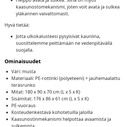
Helppo avata ja sulkea: Siinä on myös
kaasunostomekanismi, joten voit avata ja sulkea
yläkannen vaivattomasti.
Hyvä tietää:
Jotta ulkokalusteesi pysyisivät kauniina,
suosittelemme peittämään ne vedenpitävällä
suojalla.
Ominaisuudet
Väri: musta
Materiaali: PE-rottinki (polyeteeni) + jauhemaalattu
teräsrunko
Mitat: 180 x 90 x 70 cm (L x S x K)
Sisämitat: 176 x 86 x 61 cm (L x S x K)
PE-vuoraus
Kosteudenkestävä kohotetuilla jaloilla
Kaasunostinmekanismi helpottaa avaamista ja
sulkemista