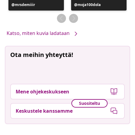
Julkaissut
mrsdemiiir
Julkaissut
moja100dola
Katso, miten kuvia ladataan
Ota meihin yhteyttä!
Mene ohjekeskukseen
Suositeltu
Keskustele kanssamme