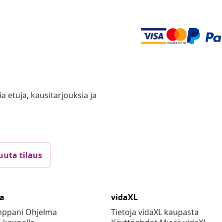
ia etuja, kausitarjouksia ja
uuta tilaus
ta
vidaXL
mppani Ohjelma
Tietoja vidaXL kaupasta