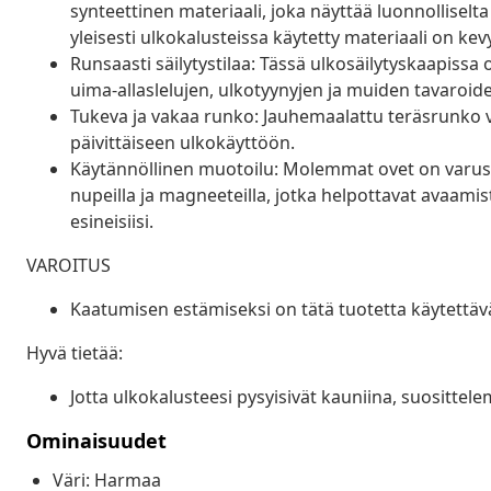
synteettinen materiaali, joka näyttää luonnolliselt
yleisesti ulkokalusteissa käytetty materiaali on kev
Runsaasti säilytystilaa: Tässä ulkosäilytyskaapissa
uima-allaslelujen, ulkotyynyjen ja muiden tavaroid
Tukeva ja vakaa runko: Jauhemaalattu teräsrunko v
päivittäiseen ulkokäyttöön.
Käytännöllinen muotoilu: Molemmat ovet on varust
nupeilla ja magneeteilla, jotka helpottavat avaamist
esineisiisi.
VAROITUS
Kaatumisen estämiseksi on tätä tuotetta käytettäv
Hyvä tietää:
Jotta ulkokalusteesi pysyisivät kauniina, suositte
Ominaisuudet
Väri: Harmaa