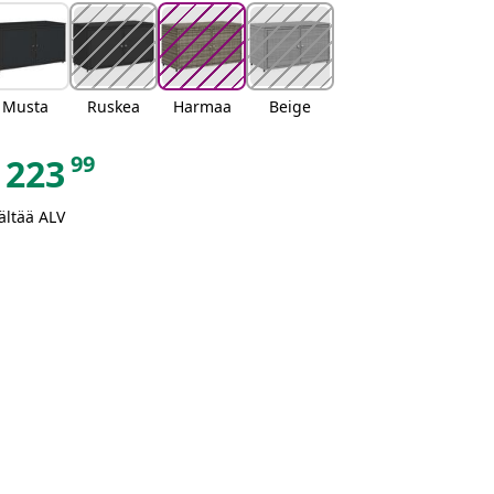
Musta
Ruskea
Harmaa
Beige
99
223
ältää ALV