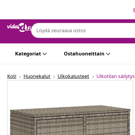
Edellinen
Seuraava
vidaXL
vidaXL Puutarhan säilytyskaappi harmaa
polyrottinki
Kategoriat
Ostahuoneittain
Koti
Huonekalut
Ulkokalusteet
Ulkotilan säilytys