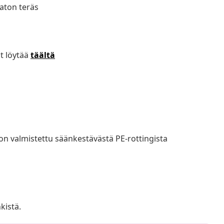
maton teräs
t löytää
täältä
on valmistettu säänkestävästä PE-rottingista
kistä.