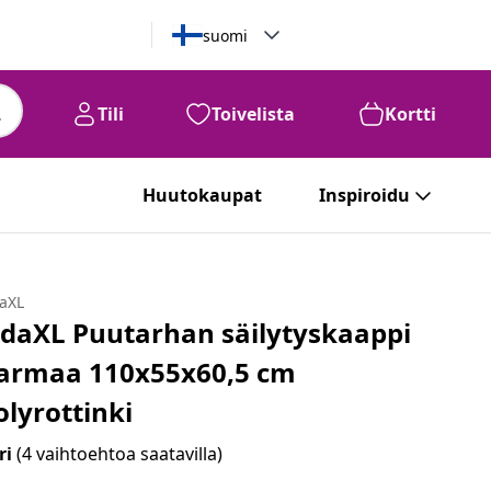
suomi
Tili
Toivelista
Kortti
99
€
223
Huutokaupat
Inspiroidu
daXL
idaXL Puutarhan säilytyskaappi
armaa 110x55x60,5 cm
olyrottinki
ri
(4 vaihtoehtoa saatavilla)