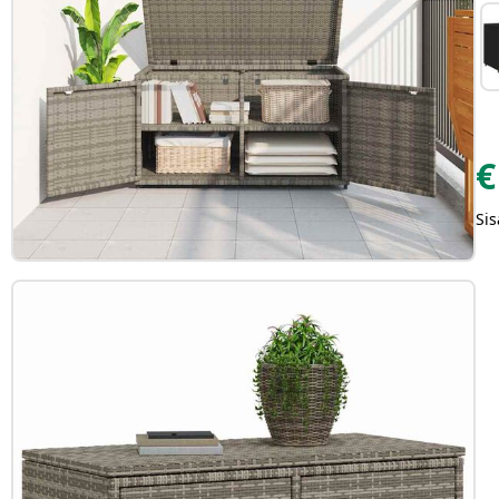
€
Sis