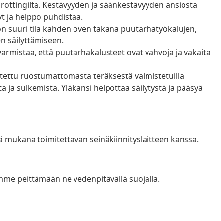
a rottingilta. Kestävyyden ja säänkestävyyden ansiosta
yt ja helppo puhdistaa.
 on suuri tila kahden oven takana puutarhatyökalujen,
en säilyttämiseen.
armistaa, että puutarhakalusteet ovat vahvoja ja vakaita
ettu ruostumattomasta teräksestä valmistetuilla
a ja sulkemista. Yläkansi helpottaa säilytystä ja pääsyä
ä mukana toimitettavan seinäkiinnityslaitteen kanssa.
lemme peittämään ne vedenpitävällä suojalla.