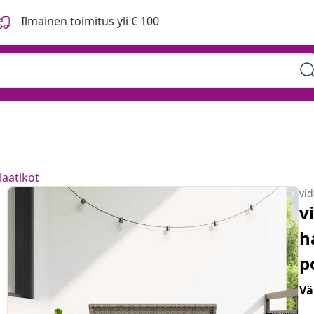
Ilmainen toimitus yli € 100
 110x55x60,5 cm
laatikot
vi
v
h
p
Vä