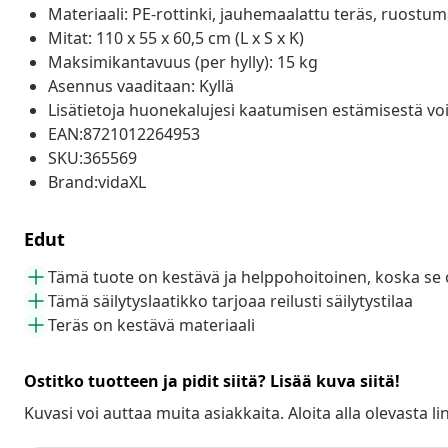
Materiaali: PE-rottinki, jauhemaalattu teräs, ruostu
Mitat: 110 x 55 x 60,5 cm (L x S x K)
Maksimikantavuus (per hylly): 15 kg
Asennus vaaditaan: Kyllä
Lisätietoja huonekalujesi kaatumisen estämisestä voi
EAN:8721012264953
SKU:365569
Brand:vidaXL
Edut
Tämä tuote on kestävä ja helppohoitoinen, koska se 
Tämä säilytyslaatikko tarjoaa reilusti säilytystilaa
Teräs on kestävä materiaali
Ostitko tuotteen ja pidit siitä? Lisää kuva siitä!
Kuvasi voi auttaa muita asiakkaita. Aloita alla olevasta lin