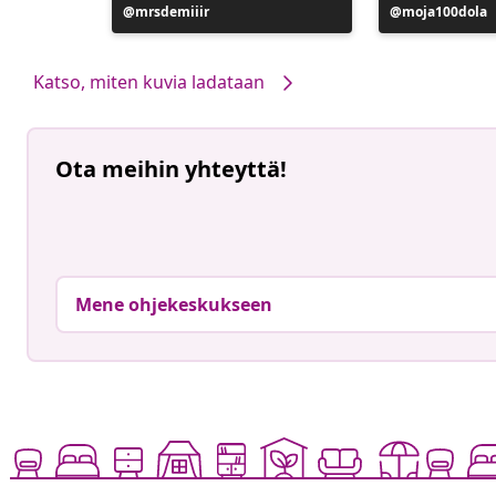
Julkaissut
mrsdemiiir
Julkaissut
moja100dola
Katso, miten kuvia ladataan
Ota meihin yhteyttä!
Mene ohjekeskukseen