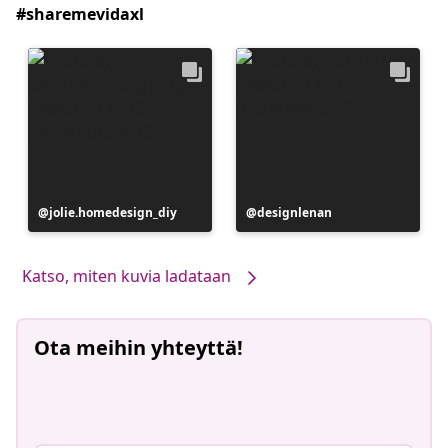
#sharemevidaxl
Julkaissut
jolie.homedesign_diy
Julkaissut
designlenan
Katso, miten kuvia ladataan
Ota meihin yhteyttä!