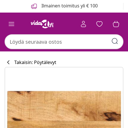
Edellinen
Seuraava
Ilmainen toimitus yli € 100
Takaisin: Pöytälevyt
Keittiökokoelm
#sharemevidaxl