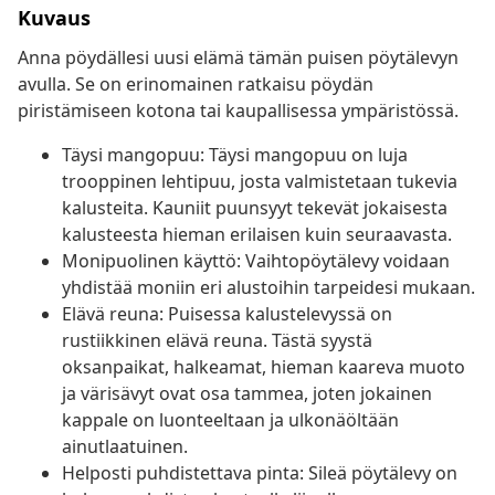
Kuvaus
Anna pöydällesi uusi elämä tämän puisen pöytälevyn
avulla. Se on erinomainen ratkaisu pöydän
piristämiseen kotona tai kaupallisessa ympäristössä.
Täysi mangopuu: Täysi mangopuu on luja
trooppinen lehtipuu, josta valmistetaan tukevia
kalusteita. Kauniit puunsyyt tekevät jokaisesta
kalusteesta hieman erilaisen kuin seuraavasta.
Monipuolinen käyttö: Vaihtopöytälevy voidaan
yhdistää moniin eri alustoihin tarpeidesi mukaan.
Elävä reuna: Puisessa kalustelevyssä on
rustiikkinen elävä reuna. Tästä syystä
oksanpaikat, halkeamat, hieman kaareva muoto
ja värisävyt ovat osa tammea, joten jokainen
kappale on luonteeltaan ja ulkonäöltään
ainutlaatuinen.
Helposti puhdistettava pinta: Sileä pöytälevy on