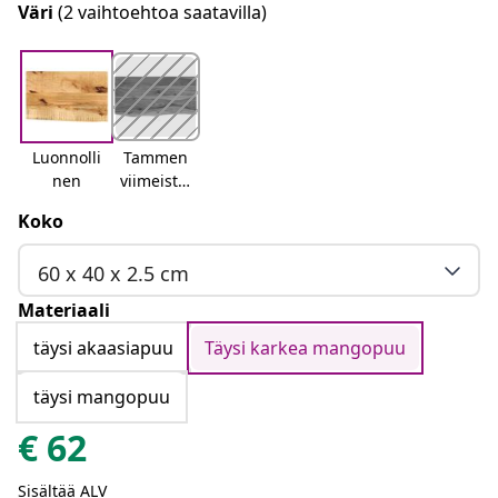
Väri
(2 vaihtoehtoa saatavilla)
Luonnolli
Tammen
nen
viimeistel
y
Koko
60 x 40 x 2.5 cm
Materiaali
täysi akaasiapuu
Täysi karkea mangopuu
täysi mangopuu
€
62
Sisältää ALV