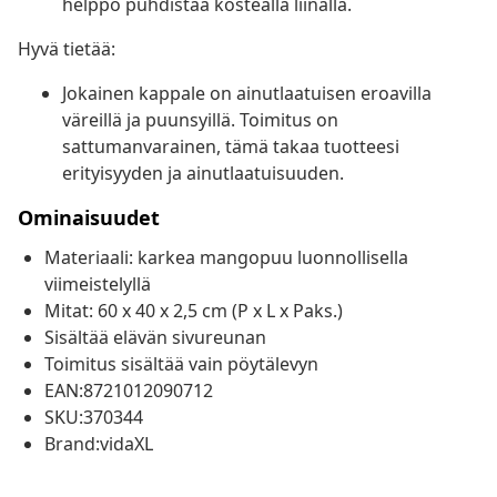
helppo puhdistaa kostealla liinalla.
Hyvä tietää:
Jokainen kappale on ainutlaatuisen eroavilla
väreillä ja puunsyillä. Toimitus on
sattumanvarainen, tämä takaa tuotteesi
erityisyyden ja ainutlaatuisuuden.
Ominaisuudet
Materiaali: karkea mangopuu luonnollisella
viimeistelyllä
Mitat: 60 x 40 x 2,5 cm (P x L x Paks.)
Sisältää elävän sivureunan
Toimitus sisältää vain pöytälevyn
EAN:8721012090712
SKU:370344
Brand:vidaXL