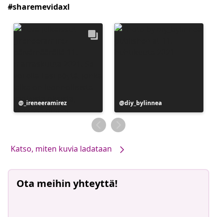
#sharemevidaxl
Julkaissut
_ireneeramirez
Julkaissut
diy_bylinnea
Katso, miten kuvia ladataan
Ota meihin yhteyttä!