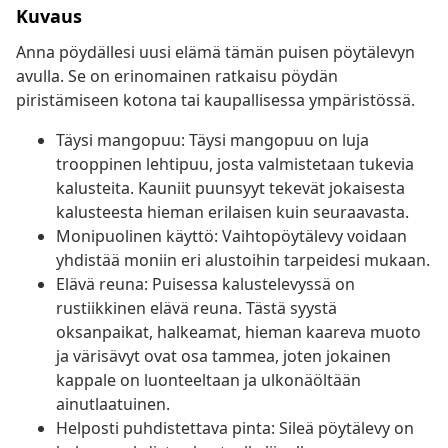
Kuvaus
Anna pöydällesi uusi elämä tämän puisen pöytälevyn
avulla. Se on erinomainen ratkaisu pöydän
piristämiseen kotona tai kaupallisessa ympäristössä.
Täysi mangopuu: Täysi mangopuu on luja
trooppinen lehtipuu, josta valmistetaan tukevia
kalusteita. Kauniit puunsyyt tekevät jokaisesta
kalusteesta hieman erilaisen kuin seuraavasta.
Monipuolinen käyttö: Vaihtopöytälevy voidaan
yhdistää moniin eri alustoihin tarpeidesi mukaan.
Elävä reuna: Puisessa kalustelevyssä on
rustiikkinen elävä reuna. Tästä syystä
oksanpaikat, halkeamat, hieman kaareva muoto
ja värisävyt ovat osa tammea, joten jokainen
kappale on luonteeltaan ja ulkonäöltään
ainutlaatuinen.
Helposti puhdistettava pinta: Sileä pöytälevy on