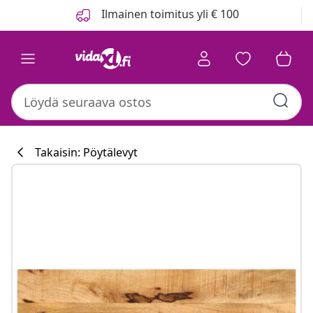
Edellinen
Seuraava
Ilmainen toimitus yli € 100
Takaisin: Pöytälevyt
Keittiökokoelm
#sharemevidaxl