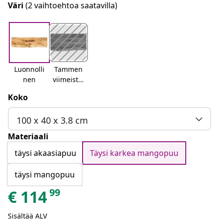
Väri
(2 vaihtoehtoa saatavilla)
Luonnolli
Tammen
nen
viimeistel
y
Koko
100 x 40 x 3.8 cm
Materiaali
täysi akaasiapuu
Täysi karkea mangopuu
täysi mangopuu
99
€
114
Sisältää ALV