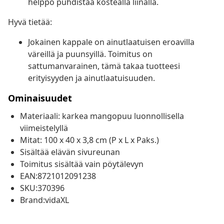
helppo puhdistaa kostealla liinalla.
Hyvä tietää:
Jokainen kappale on ainutlaatuisen eroavilla
väreillä ja puunsyillä. Toimitus on
sattumanvarainen, tämä takaa tuotteesi
erityisyyden ja ainutlaatuisuuden.
Ominaisuudet
Materiaali: karkea mangopuu luonnollisella
viimeistelyllä
Mitat: 100 x 40 x 3,8 cm (P x L x Paks.)
Sisältää elävän sivureunan
Toimitus sisältää vain pöytälevyn
EAN:8721012091238
SKU:370396
Brand:vidaXL