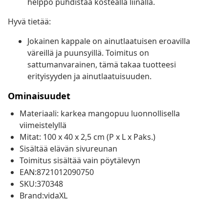
helppo puhdistaa kostealla liinalla.
Hyvä tietää:
Jokainen kappale on ainutlaatuisen eroavilla
väreillä ja puunsyillä. Toimitus on
sattumanvarainen, tämä takaa tuotteesi
erityisyyden ja ainutlaatuisuuden.
Ominaisuudet
Materiaali: karkea mangopuu luonnollisella
viimeistelyllä
Mitat: 100 x 40 x 2,5 cm (P x L x Paks.)
Sisältää elävän sivureunan
Toimitus sisältää vain pöytälevyn
EAN:8721012090750
SKU:370348
Brand:vidaXL