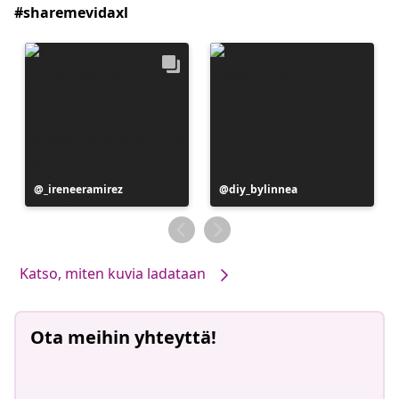
#sharemevidaxl
Julkaissut
_ireneeramirez
Julkaissut
diy_bylinnea
Katso, miten kuvia ladataan
Ota meihin yhteyttä!