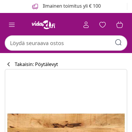
Edellinen
Seuraava
Ilmainen toimitus yli € 100
Takaisin: Pöytälevyt
Keittiökokoelm
#sharemevidaxl