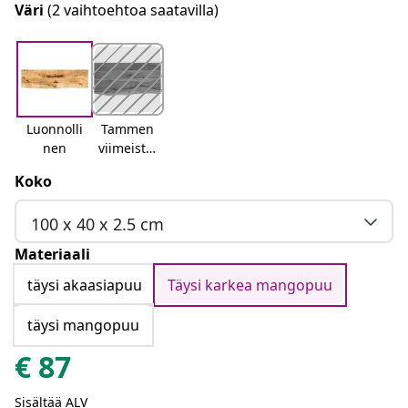
Väri
(2 vaihtoehtoa saatavilla)
Luonnolli
Tammen
nen
viimeistel
y
Koko
100 x 40 x 2.5 cm
Materiaali
täysi akaasiapuu
Täysi karkea mangopuu
täysi mangopuu
€
87
Sisältää ALV