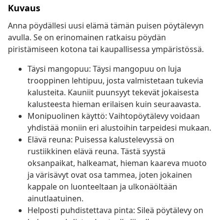
Kuvaus
Anna pöydällesi uusi elämä tämän puisen pöytälevyn
avulla. Se on erinomainen ratkaisu pöydän
piristämiseen kotona tai kaupallisessa ympäristössä.
Täysi mangopuu: Täysi mangopuu on luja
trooppinen lehtipuu, josta valmistetaan tukevia
kalusteita. Kauniit puunsyyt tekevät jokaisesta
kalusteesta hieman erilaisen kuin seuraavasta.
Monipuolinen käyttö: Vaihtopöytälevy voidaan
yhdistää moniin eri alustoihin tarpeidesi mukaan.
Elävä reuna: Puisessa kalustelevyssä on
rustiikkinen elävä reuna. Tästä syystä
oksanpaikat, halkeamat, hieman kaareva muoto
ja värisävyt ovat osa tammea, joten jokainen
kappale on luonteeltaan ja ulkonäöltään
ainutlaatuinen.
Helposti puhdistettava pinta: Sileä pöytälevy on