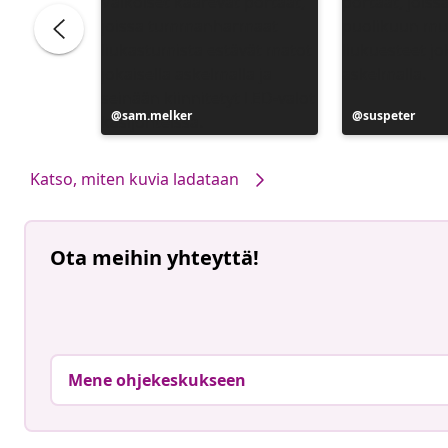
Julkaissut
sam.melker
Julkaissut
suspeter
Katso, miten kuvia ladataan
Ota meihin yhteyttä!
Mene ohjekeskukseen