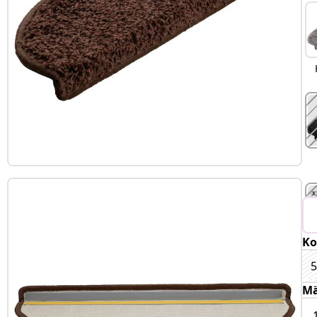
Ko
5
Mä