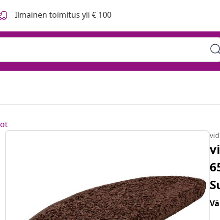
Ilmainen toimitus yli € 100
ot
vi
v
6
S
Vä