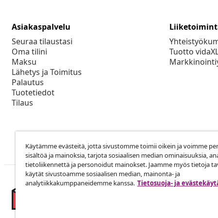
Asiakaspalvelu
Liiketoimin
Seuraa tilaustasi
Yhteistyöku
Oma tilini
Tuotto vidaX
Maksu
Markkinointi
Lähetys ja Toimitus
Palautus
Tuotetiedot
Tilaus
Käytämme evästeitä, jotta sivustomme toimii oikein ja voimme pe
sisältöä ja mainoksia, tarjota sosiaalisen median ominaisuuksia, an
tietoliikennettä ja personoidut mainokset. Jaamme myös tietoja tav
käytät sivustoamme sosiaalisen median, mainonta- ja
analytiikkakumppaneidemme kanssa.
Tietosuoja- ja evästekäy