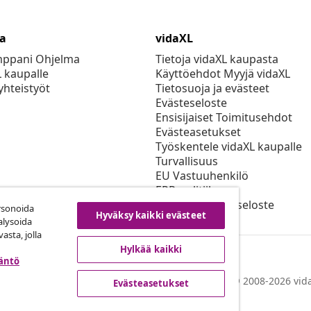
ta
vidaXL
mppani Ohjelma
Tietoja vidaXL kaupasta
L kaupalle
Käyttöehdot Myyjä vidaXL
yhteistyöt
Tietosuoja ja evästeet
Evästeseloste
Ensisijaiset Toimitusehdot
Evästeasetukset
Työskentele vidaXL kaupalle
Turvallisuus
EU Vastuuhenkilö
EPR-politiikan
Saavutettavuusseloste
rsonoida
Hyväksy kaikki evästeet
alysoida
asta, jolla
Hylkää kaikki
täntö
© 2008-2026 vida
Evästeasetukset