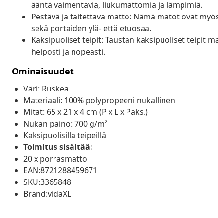
ääntä vaimentavia, liukumattomia ja lämpimiä.
Pestävä ja taitettava matto: Nämä matot ovat myös 
sekä portaiden ylä- että etuosaa.
Kaksipuoliset teipit: Taustan kaksipuoliset teipit 
helposti ja nopeasti.
Ominaisuudet
Väri: Ruskea
Materiaali: 100% polypropeeni nukallinen
Mitat: 65 x 21 x 4 cm (P x L x Paks.)
Nukan paino: 700 g/m²
Kaksipuolisilla teipeillä
Toimitus sisältää:
20 x porrasmatto
EAN:8721288459671
SKU:3365848
Brand:vidaXL