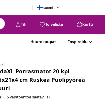
suomi
Tili
Toivelista
Kortti
Huutokaupat
Inspiroidu
daXL
idaXL Porrasmatot 20 kpl
5x21x4 cm Ruskea Puolipyöreä
uuri
ri
(15 vaihtoehtoa saatavilla)