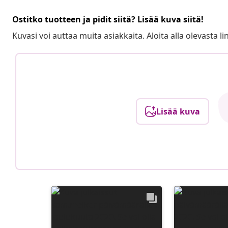
Ostitko tuotteen ja pidit siitä? Lisää kuva siitä!
Kuvasi voi auttaa muita asiakkaita. Aloita alla olevasta lin
Lisää kuva