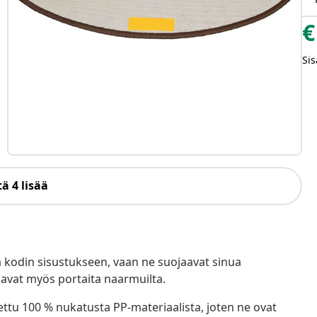
€
Sis
ä 4 lisää
ä kodin sisustukseen, vaan ne suojaavat sinua
jaavat myös portaita naarmuilta.
ttu 100 % nukatusta PP-materiaalista, joten ne ovat