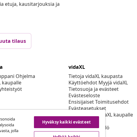
ia etuja, kausitarjouksia ja
uuta tilaus
ta
vidaXL
mppani Ohjelma
Tietoja vidaXL kaupasta
L kaupalle
Käyttöehdot Myyjä vidaXL
yhteistyöt
Tietosuoja ja evästeet
Evästeseloste
Ensisijaiset Toimitusehdot
Evästeasetukset
Työskentele vidaXL kaupalle
rsonoida
Turvallisuus
Hyväksy kaikki evästeet
alysoida
EU Vastuuhenkilö
asta, jolla
EPR-politiikan