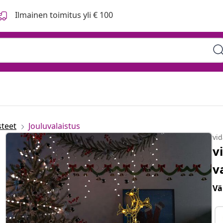
Ilmainen toimitus yli € 100
steet
Jouluvalaistus
vi
v
v
Vä