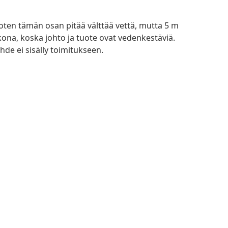
joten tämän osan pitää välttää vettä, mutta 5 m
kona, koska johto ja tuote ovat vedenkestäviä.
ähde ei sisälly toimitukseen.