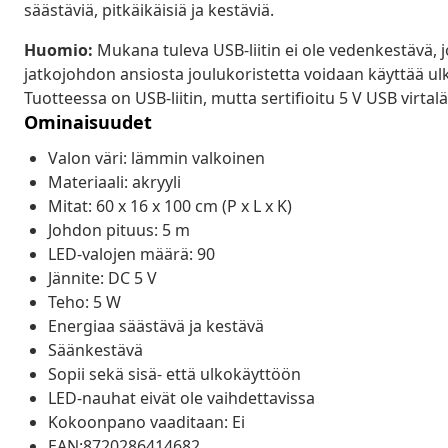
säästäviä, pitkäikäisiä ja kestäviä.
Huomio:
Mukana tuleva USB-liitin ei ole vedenkestävä, 
jatkojohdon ansiosta joulukoristetta voidaan käyttää ul
Tuotteessa on USB-liitin, mutta sertifioitu 5 V USB virtal
Ominaisuudet
Valon väri: lämmin valkoinen
Materiaali: akryyli
Mitat: 60 x 16 x 100 cm (P x L x K)
Johdon pituus: 5 m
LED-valojen määrä: 90
Jännite: DC 5 V
Teho: 5 W
Energiaa säästävä ja kestävä
Säänkestävä
Sopii sekä sisä- että ulkokäyttöön
LED-nauhat eivät ole vaihdettavissa
Kokoonpano vaaditaan: Ei
EAN:8720286414682