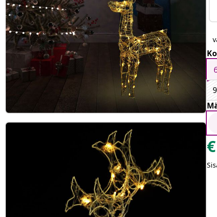
v
Ko
9
Mä
€
Sis