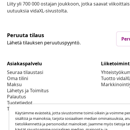
Liity yli 700 000 ostajan joukkoon, jotka saavat viikoittais
uutuuksia vidaXL-sivustolta.
Peruuta tilaus
Per
Lähetä tilauksen peruutuspyyntö.
Asiakaspalvelu
Liiketoimin
Seuraa tilaustasi
Yhteistyöku
Oma tilini
Tuotto vidaX
Maksu
Markkinointi
Lähetys ja Toimitus
Palautus
Tuotetiedot
Tilaus
Käytämme evästeitä, jotta sivustomme toimii oikein ja voimme pe
sisältöä ja mainoksia, tarjota sosiaalisen median ominaisuuksia, an
tietoliikennettä ja personoidut mainokset. Jaamme myös tietoja tav
käytät sivustoamme sosiaalisen median, mainonta- ja