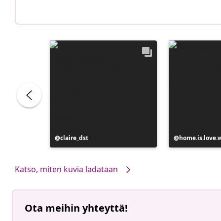
Julkaissut
claire_dst
Julkaissut
home.is.love.
Katso, miten kuvia ladataan
Ota meihin yhteyttä!