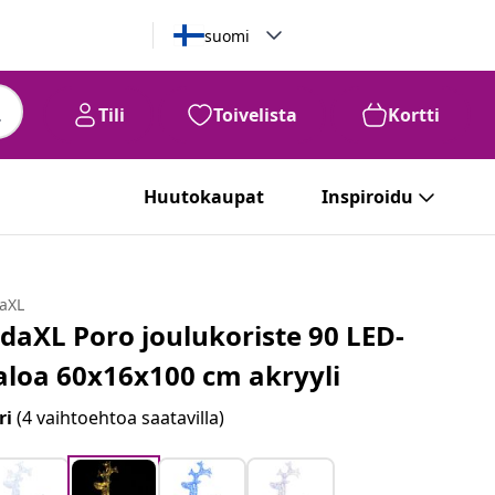
suomi
Tili
Toivelista
Kortti
Huutokaupat
Inspiroidu
daXL
idaXL Poro joulukoriste 90 LED-
aloa 60x16x100 cm akryyli
ri
(4 vaihtoehtoa saatavilla)