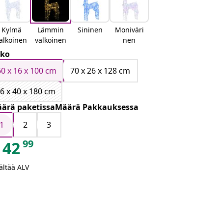
Kylmä
Lämmin
Sininen
Moniväri
alkoinen
valkoinen
nen
ko
60 x 16 x 100 cm
70 x 26 x 128 cm
6 x 40 x 180 cm
ärä paketissaMäärä Pakkauksessa
1
2
3
99
42
ältää ALV