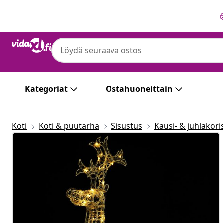
Edellinen
Seuraava
Kategoriat
Ostahuoneittain
Koti
Koti & puutarha
Sisustus
Kausi- & juhlakori