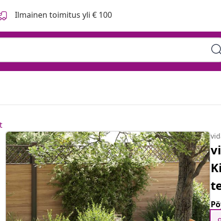
Ilmainen toimitus yli € 100
t
vi
v
K
t
Pö