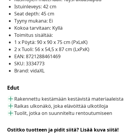
Istuinleveys: 42 cm
Seat depth: 45 cm
Tyyny mukana: Ei
Kokoa tarvitaan: Kyllä
Toimitus sisältää:
1 x Pöytä: 90 x 90 x 75 cm (PxLxK)
2 x Tuoli: 56 x 54,5 x 87 cm (LxPxK)
EAN: 8721288461469
SKU: 3334773
Brand: vidaXL
Edut
Rakennettu kestämään kestävistä materiaaleista
Raikas ulkonäkö, joka elävöittää ulkotiloja
Tuolit, jotka on suunniteltu rentoutumiseen
Ostitko tuotteen ja pidit siitä? Lisää kuva siitä!