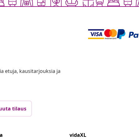
ia etuja, kausitarjouksia ja
uuta tilaus
ta
vidaXL