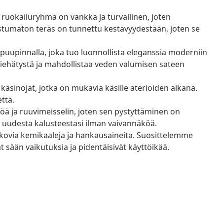
ruokailuryhmä on vankka ja turvallinen, joten
stumaton teräs on tunnettu kestävyydestään, joten se
puupinnalla, joka tuo luonnollista eleganssia moderniin
iehätystä ja mahdollistaa veden valumisen sateen
 käsinojat, jotka on mukavia käsille aterioiden aikana.
ttä.
öä ja ruuvimeisselin, joten sen pystyttäminen on
ia uudesta kalusteestasi ilman vaivannäköä.
 kovia kemikaaleja ja hankausaineita. Suosittelemme
ät sään vaikutuksia ja pidentäisivät käyttöikää.