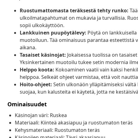
Ruostumattomasta teräksestä tehty runko:
Tää 
ulkoilmatapahtumat on mukavia ja turvallisia. Ruo
sopii ulkokäyttöön.
Lankkuinen puupöytälevy:
Pöytä on lankkuisella 
muotoiluun. Tää ominaisuus parantaa esteettistä v
aikana.
Tasaiset käsinojat:
Jokaisessa tuolissa on tasaiset
Yksinkertainen muotoilu tukee setin modernia ilme
Helppo koota:
Kokoaminen vaatii vain kaksi henkil
helppoa. Selkeät ohjeet varmistaa, että voit nautt
Hoito-ohjeet:
Setin ulkonäön ylläpitämiseksi vältä
suojaa, kun kalusteita ei käytetä, jotta ne kestäisiv
Ominaisuudet
Käsinojan väri: Ruskea
Materiaali: Kiinteä akasiapuu ja ruostumaton teräs
Kehysmateriaali: Ruostumaton teräs
Käsinojien materiaali: Täysi akaasiapuu