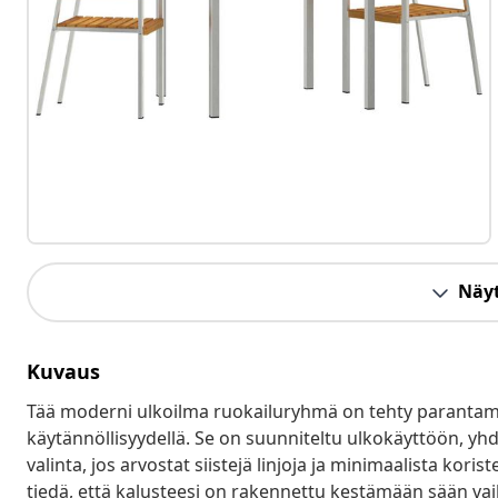
Näyt
Kuvaus
Tää moderni ulkoilma ruokailuryhmä on tehty parantamaa
käytännöllisyydellä. Se on suunniteltu ulkokäyttöön, yh
valinta, jos arvostat siistejä linjoja ja minimaalista kori
tiedä, että kalusteesi on rakennettu kestämään sään vai