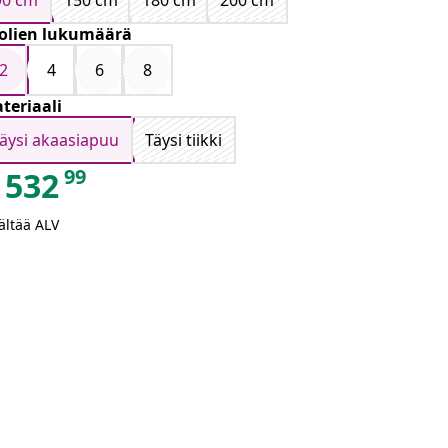
90 cm
150 cm
180 cm
200 cm
olien lukumäärä
2
4
6
8
teriaali
täysi akaasiapuu
Täysi tiikki
99
532
ältää ALV