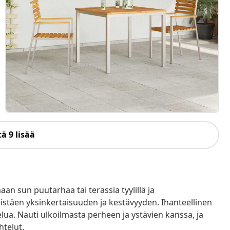
ä 9 lisää
n sun puutarhaa tai terassia tyylillä ja
distäen yksinkertaisuuden ja kestävyyden. Ihanteellinen
stelua. Nauti ulkoilmasta perheen ja ystävien kanssa, ja
htelut.