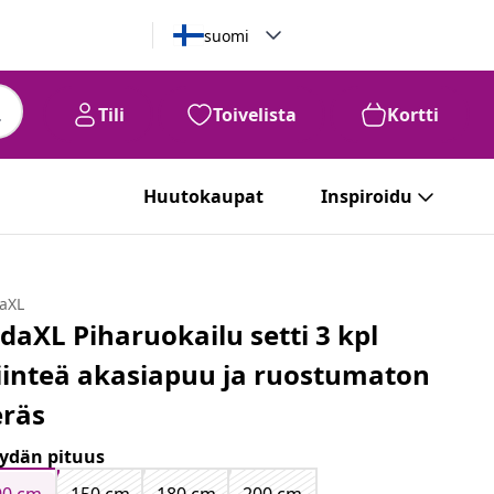
suomi
Tili
Toivelista
Kortti
Huutokaupat
Inspiroidu
daXL
idaXL Piharuokailu setti 3 kpl
iinteä akasiapuu ja ruostumaton
eräs
ydän pituus