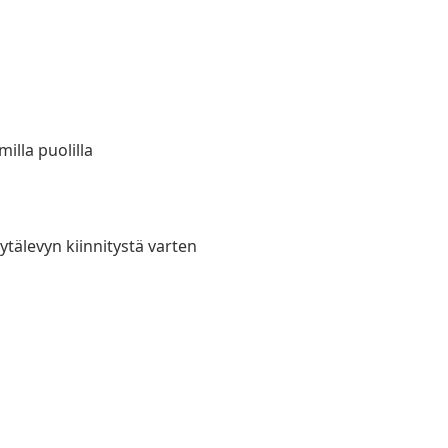
lla puolilla
öytälevyn kiinnitystä varten