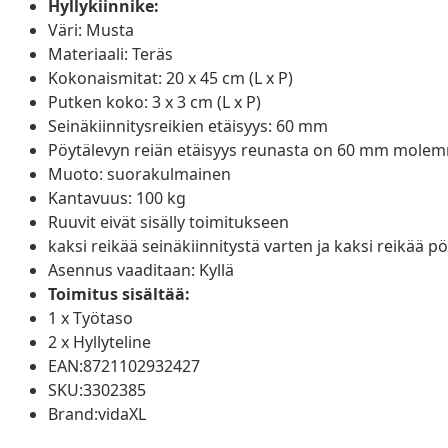
Hyllykiinnike:
Väri: Musta
Materiaali: Teräs
Kokonaismitat: 20 x 45 cm (L x P)
Putken koko: 3 x 3 cm (L x P)
Seinäkiinnitysreikien etäisyys: 60 mm
Pöytälevyn reiän etäisyys reunasta on 60 mm molemmi
Muoto: suorakulmainen
Kantavuus: 100 kg
Ruuvit eivät sisälly toimitukseen
kaksi reikää seinäkiinnitystä varten ja kaksi reikää p
Asennus vaaditaan: Kyllä
Toimitus sisältää:
1 x Työtaso
2 x Hyllyteline
EAN:8721102932427
SKU:3302385
Brand:vidaXL