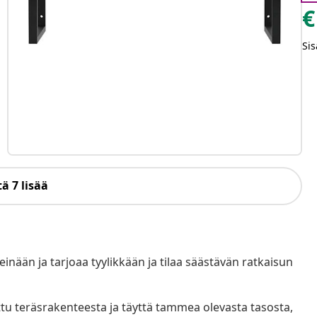
€
Sis
ä 7 lisää
seinään ja tarjoaa tyylikkään ja tilaa säästävän ratkaisun
ttu teräsrakenteesta ja täyttä tammea olevasta tasosta,