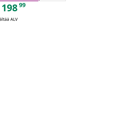
99
198
ältää ALV