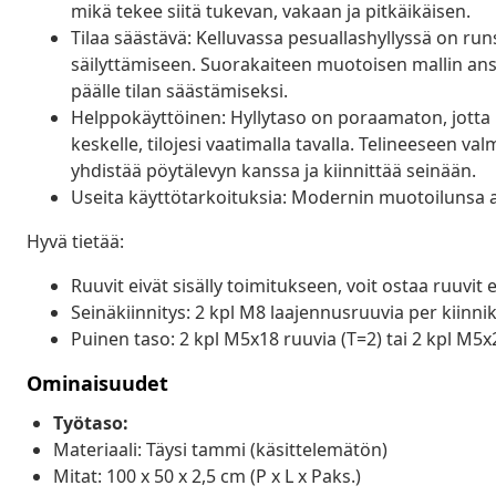
mikä tekee siitä tukevan, vakaan ja pitkäikäisen.
Tilaa säästävä: Kelluvassa pesuallashyllyssä on runs
säilyttämiseen. Suorakaiteen muotoisen mallin ansi
päälle tilan säästämiseksi.
Helppokäyttöinen: Hyllytaso on poraamaton, jotta 
keskelle, tilojesi vaatimalla tavalla. Telineeseen va
yhdistää pöytälevyn kanssa ja kiinnittää seinään.
Useita käyttötarkoituksia: Modernin muotoilunsa ans
Hyvä tietää:
Ruuvit eivät sisälly toimitukseen, voit ostaa ruuvit 
Seinäkiinnitys: 2 kpl M8 laajennusruuvia per kiinni
Puinen taso: 2 kpl M5x18 ruuvia (T=2) tai 2 kpl M5x
Ominaisuudet
Työtaso:
Materiaali: Täysi tammi (käsittelemätön)
Mitat: 100 x 50 x 2,5 cm (P x L x Paks.)