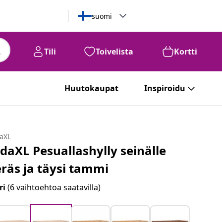
suomi
Tili
Toivelista
Kortti
Huutokaupat
Inspiroidu
daXL
idaXL Pesuallashylly seinälle
eräs ja täysi tammi
ri
(6 vaihtoehtoa saatavilla)