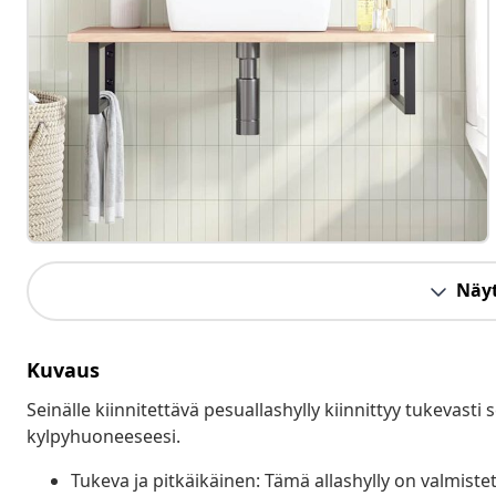
Näyt
Kuvaus
Seinälle kiinnitettävä pesuallashylly kiinnittyy tukevasti 
kylpyhuoneeseesi.
Tukeva ja pitkäikäinen: Tämä allashylly on valmiste