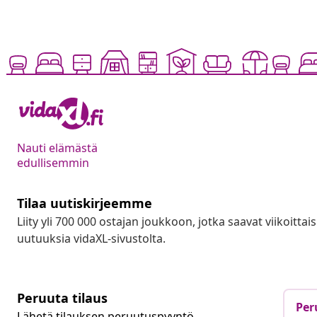
Nauti elämästä
edullisemmin
Tilaa uutiskirjeemme
Liity yli 700 000 ostajan joukkoon, jotka saavat viikoittais
uutuuksia vidaXL-sivustolta.
Peruuta tilaus
Per
Lähetä tilauksen peruutuspyyntö.