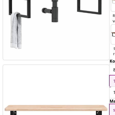
R
v
r
Ko
Ma