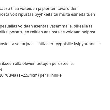
aasti tilaa voiteiden ja pienten tavaroiden
osta voit ripustaa pyyhkeitä tai muita esineitä tuen
pesuallas voidaan asentaa vasemmalle, oikealle tai
lmiiksi porattujen reikien ansiosta se voidaan helposti
iosta se tarjoaa lisätilaa erityyppisille kylpyhuoneille.
erikseen alla olevien tietojen perusteella.
ke
20 ruuvia (T=2,5/4cm) per kiinnike