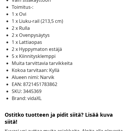
Vain sisäkäyttöön
Toimitus-:
1 x Ovi
1 x Liuku-rail (213,5 cm)
2 x Rulla
2 x Ovenpysäytys
1 x Lattiaopas
2 x Hyppymaton estäjä
5 x Kiinnitysklemppi
Muita tarvittavia tarvikkeita
Kokoa tarvitaan: Kyllä
Alueen nimi: Narvik
EAN: 8721451783862
SKU: 3445369
Brand: vidaXL
Ostitko tuotteen ja pidit siitä? Lisää kuva
siitä!