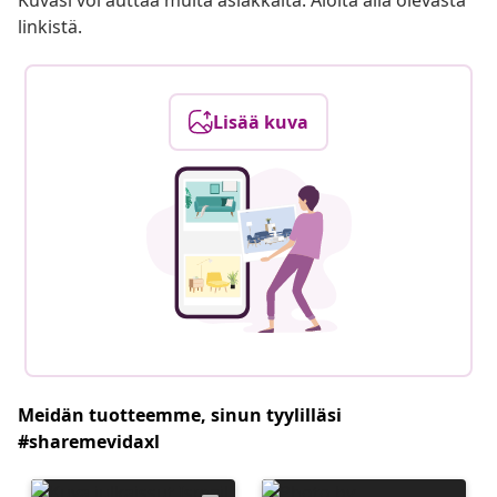
Kuvasi voi auttaa muita asiakkaita. Aloita alla olevasta
linkistä.
Lisää kuva
Meidän tuotteemme, sinun tyylilläsi
#sharemevidaxl