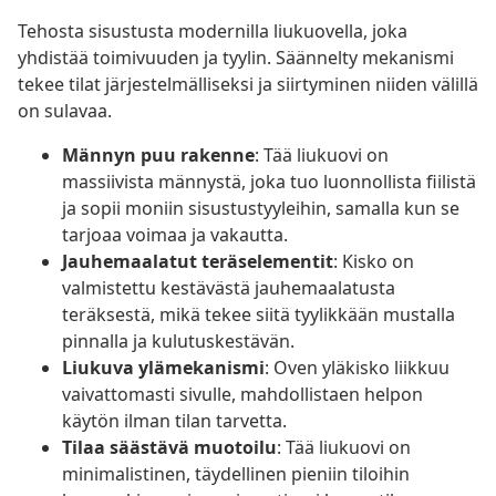
Tehosta sisustusta modernilla liukuovella, joka
yhdistää toimivuuden ja tyylin. Säännelty mekanismi
tekee tilat järjestelmälliseksi ja siirtyminen niiden välillä
on sulavaa.
Männyn puu rakenne
: Tää liukuovi on
massiivista männystä, joka tuo luonnollista fiilistä
ja sopii moniin sisustustyyleihin, samalla kun se
tarjoaa voimaa ja vakautta.
Jauhemaalatut teräselementit
: Kisko on
valmistettu kestävästä jauhemaalatusta
teräksestä, mikä tekee siitä tyylikkään mustalla
pinnalla ja kulutuskestävän.
Liukuva ylämekanismi
: Oven yläkisko liikkuu
vaivattomasti sivulle, mahdollistaen helpon
käytön ilman tilan tarvetta.
Tilaa säästävä muotoilu
: Tää liukuovi on
minimalistinen, täydellinen pieniin tiloihin