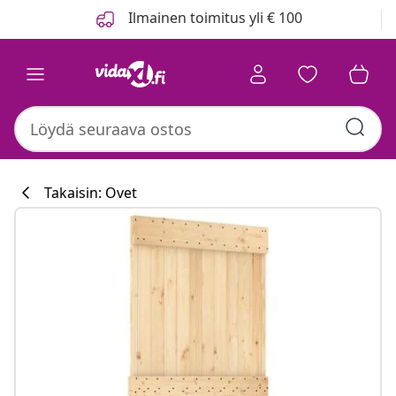
Edellinen
Seuraava
Ilmainen toimitus yli € 100
Takaisin: Ovet
Keittiökokoelm
#sharemevidaxl