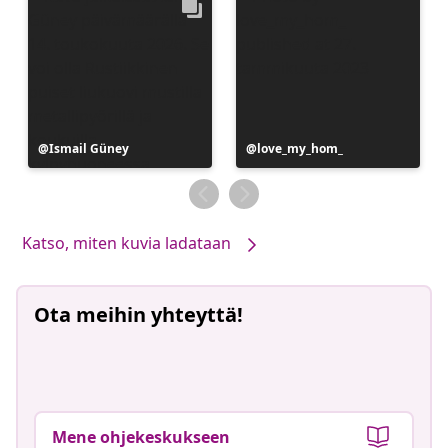
Julkaissut
Ismail Güney
Julkaissut
love_my_hom_
Katso, miten kuvia ladataan
Ota meihin yhteyttä!
Mene ohjekeskukseen