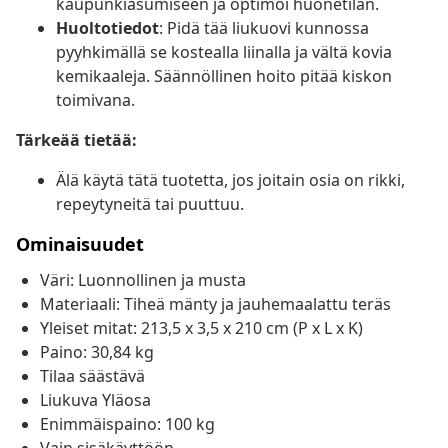
kaupunkiasumiseen ja optimoi huonetilan.
Huoltotiedot
: Pidä tää liukuovi kunnossa
pyyhkimällä se kostealla liinalla ja vältä kovia
kemikaaleja. Säännöllinen hoito pitää kiskon
toimivana.
Tärkeää tietää:
Älä käytä tätä tuotetta, jos joitain osia on rikki,
repeytyneitä tai puuttuu.
Ominaisuudet
Väri: Luonnollinen ja musta
Materiaali: Tiheä mänty ja jauhemaalattu teräs
Yleiset mitat: 213,5 x 3,5 x 210 cm (P x L x K)
Paino: 30,84 kg
Tilaa säästävä
Liukuva Yläosa
Enimmäispaino: 100 kg