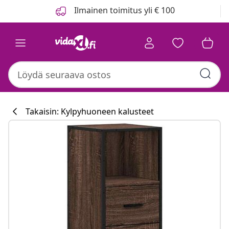
Edellinen
Seuraava
Ilmainen toimitus yli € 100
Takaisin: Kylpyhuoneen kalusteet
Keittiökokoelm
#sharemevidaxl