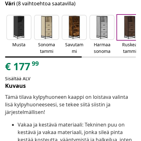
Väri
(8 vaihtoehtoa saatavilla)
Musta
Sonoma
Savutam
Harmaa
Ruskea
tammi
mi
sonoma
tammi
99
€
177
Sisältää ALV
Kuvaus
Tämä tilava kylpyhuoneen kaappi on loistava valinta
lisä kylpyhuoneeseesi, se tekee siitä siistin ja
järjestelmällisen!
Vakaa ja kestävä materiaali: Tekninen puu on
kestävä ja vakaa materiaali, jonka sileä pinta
kestää kosteutta, vääntymistä ja halkeilua, joten