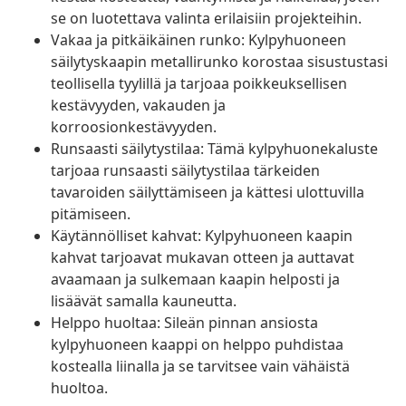
se on luotettava valinta erilaisiin projekteihin.
Vakaa ja pitkäikäinen runko: Kylpyhuoneen
säilytyskaapin metallirunko korostaa sisustustasi
teollisella tyylillä ja tarjoaa poikkeuksellisen
kestävyyden, vakauden ja
korroosionkestävyyden.
Runsaasti säilytystilaa: Tämä kylpyhuonekaluste
tarjoaa runsaasti säilytystilaa tärkeiden
tavaroiden säilyttämiseen ja kättesi ulottuvilla
pitämiseen.
Käytännölliset kahvat: Kylpyhuoneen kaapin
kahvat tarjoavat mukavan otteen ja auttavat
avaamaan ja sulkemaan kaapin helposti ja
lisäävät samalla kauneutta.
Helppo huoltaa: Sileän pinnan ansiosta
kylpyhuoneen kaappi on helppo puhdistaa
kostealla liinalla ja se tarvitsee vain vähäistä
huoltoa.