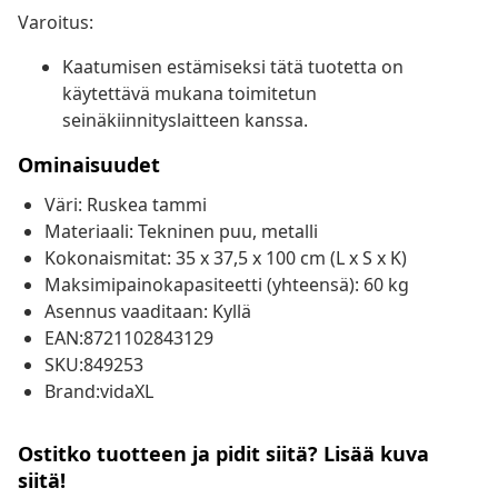
Varoitus:
Kaatumisen estämiseksi tätä tuotetta on
käytettävä mukana toimitetun
seinäkiinnityslaitteen kanssa.
Ominaisuudet
Väri: Ruskea tammi
Materiaali: Tekninen puu, metalli
Kokonaismitat: 35 x 37,5 x 100 cm (L x S x K)
Maksimipainokapasiteetti (yhteensä): 60 kg
Asennus vaaditaan: Kyllä
EAN:8721102843129
SKU:849253
Brand:vidaXL
Ostitko tuotteen ja pidit siitä? Lisää kuva
siitä!