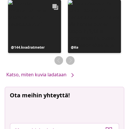
Julkaissut
144.kvadratmeter
Julkaissut
Ke
Katso, miten kuvia ladataan
Ota meihin yhteyttä!