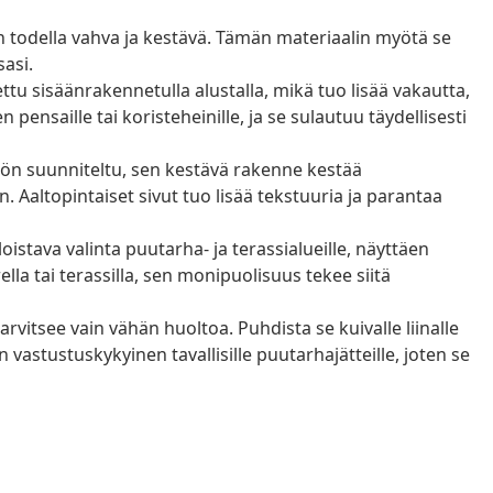
 todella vahva ja kestävä. Tämän materiaalin myötä se
asi.
tu sisäänrakennetulla alustalla, mikä tuo lisää vakautta,
n pensaille tai koristeheinille, ja se sulautuu täydellisesti
ön suunniteltu, sen kestävä rakenne kestää
n. Aaltopintaiset sivut tuo lisää tekstuuria ja parantaa
istava valinta puutarha- ja terassialueille, näyttäen
ella tai terassilla, sen monipuolisuus tekee siitä
vitsee vain vähän huoltoa. Puhdista se kuivalle liinalle
 vastustuskykyinen tavallisille puutarhajätteille, joten se