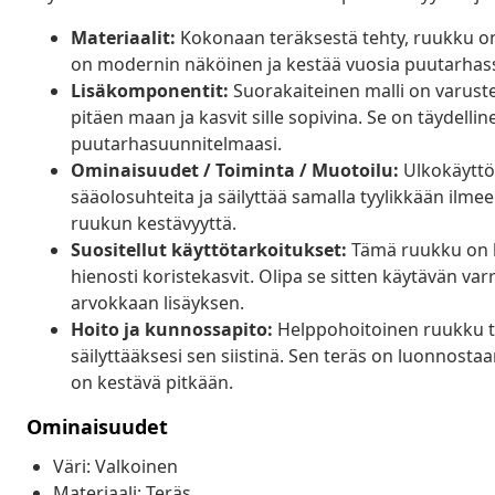
Materiaalit:
Kokonaan teräksestä tehty, ruukku on
on modernin näköinen ja kestää vuosia puutarhass
Lisäkomponentit:
Suorakaiteinen malli on varustet
pitäen maan ja kasvit sille sopivina. Se on täydelline
puutarhasuunnitelmaasi.
Ominaisuudet / Toiminta / Muotoilu:
Ulkokäyttö
sääolosuhteita ja säilyttää samalla tyylikkään ilmee
ruukun kestävyyttä.
Suositellut käyttötarkoitukset:
Tämä ruukku on lo
hienosti koristekasvit. Olipa se sitten käytävän varr
arvokkaan lisäyksen.
Hoito ja kunnossapito:
Helppohoitoinen ruukku tar
säilyttääksesi sen siistinä. Sen teräs on luonnostaan
on kestävä pitkään.
Ominaisuudet
Väri: Valkoinen
Materiaali: Teräs