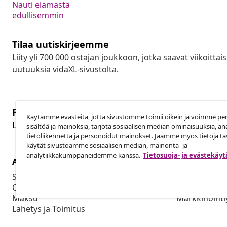
Nauti elämästä
edullisemmin
Tilaa uutiskirjeemme
Liity yli 700 000 ostajan joukkoon, jotka saavat viikoittais
uutuuksia vidaXL-sivustolta.
Peruuta tilaus
Käytämme evästeitä, jotta sivustomme toimii oikein ja voimme pe
Per
Lähetä tilauksen peruutuspyyntö.
sisältöä ja mainoksia, tarjota sosiaalisen median ominaisuuksia, an
tietoliikennettä ja personoidut mainokset. Jaamme myös tietoja tav
käytät sivustoamme sosiaalisen median, mainonta- ja
analytiikkakumppaneidemme kanssa.
Tietosuoja- ja evästekäy
Asiakaspalvelu
Liiketoimin
Seuraa tilaustasi
Yhteistyöku
Oma tilini
Tuotto vidaX
Maksu
Markkinointi
Lähetys ja Toimitus
Palautus