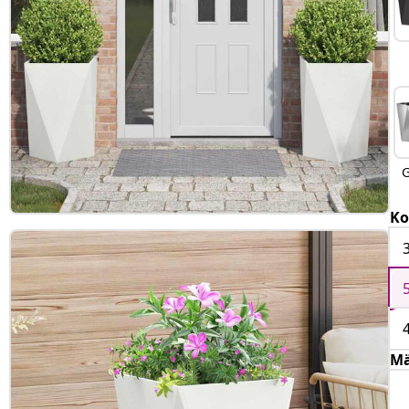
G
Ko
Mä