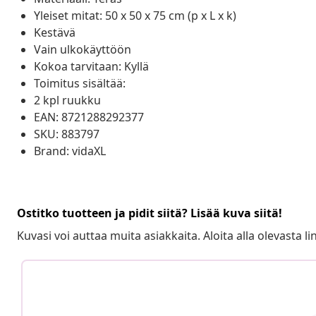
Yleiset mitat: 50 x 50 x 75 cm (p x L x k)
Kestävä
Vain ulkokäyttöön
Kokoa tarvitaan: Kyllä
Toimitus sisältää:
2 kpl ruukku
EAN: 8721288292377
SKU: 883797
Brand: vidaXL
Ostitko tuotteen ja pidit siitä? Lisää kuva siitä!
Kuvasi voi auttaa muita asiakkaita. Aloita alla olevasta lin