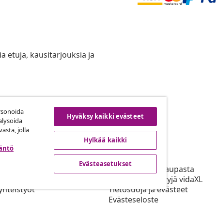
ia etuja, kausitarjouksia ja
rsonoida
uuta tilaus
Hyväksy kaikki evästeet
alysoida
asta, jolla
Hylkää kaikki
täntö
ta
vidaXL
Evästeasetukset
mppani Ohjelma
Tietoja vidaXL kaupasta
L kaupalle
Käyttöehdot Myyjä vidaXL
yhteistyöt
Tietosuoja ja evästeet
Evästeseloste
Ensisijaiset Toimitusehdot