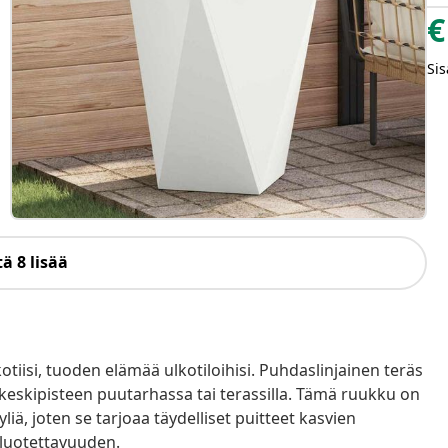
€
Sis
ä 8 lisää
iisi, tuoden elämää ulkotiloihisi. Puhdaslinjainen teräs
 keskipisteen puutarhassa tai terassilla. Tämä ruukku on
yliä, joten se tarjoaa täydelliset puitteet kasvien
 luotettavuuden.