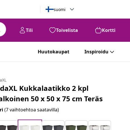
suomi
Tili
Toivelista
Kortti
Huutokaupat
Inspiroidu
daXL
idaXL Kukkalaatikko 2 kpl
alkoinen 50 x 50 x 75 cm Teräs
ri
(7 vaihtoehtoa saatavilla)