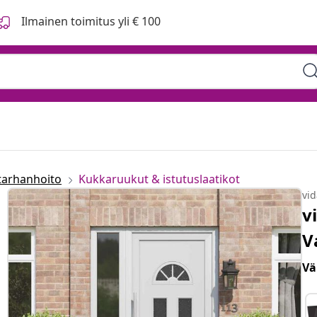
Ilmainen toimitus yli € 100
tarhanhoito
Kukkaruukut & istutuslaatikot
vi
v
V
Vä