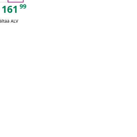
99
161
ältää ALV