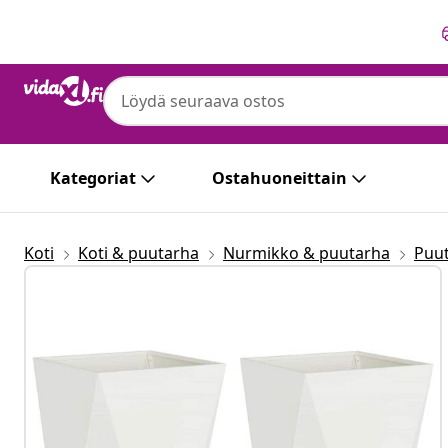
Edellinen
Seuraava
Kategoriat
Ostahuoneittain
Koti
Koti & puutarha
Nurmikko & puutarha
Puu