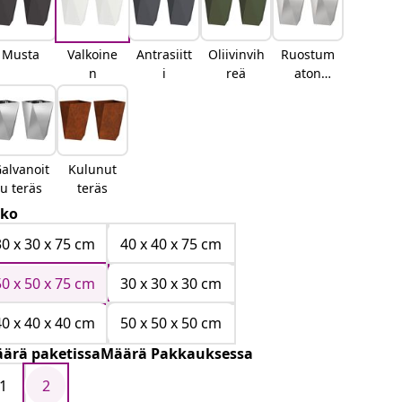
Musta
Valkoine
Antrasiitt
Oliivinvih
Ruostum
n
i
reä
aton
teräs
alvanoit
Kulunut
u teräs
teräs
ko
30 x 30 x 75 cm
40 x 40 x 75 cm
50 x 50 x 75 cm
30 x 30 x 30 cm
40 x 40 x 40 cm
50 x 50 x 50 cm
ärä paketissaMäärä Pakkauksessa
1
2