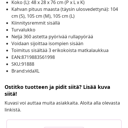
Koko (L): 48 x 28 x 76 cm (P x L x K)
Kahvan pituus maasta (täysin ulosvedettynä): 104
cm (S), 105 cm (M), 105 cm (L)
Kiinnitysremmit sisällä
Turvalukko
Neljä 360 astetta pyörivää rullapyörää
Voidaan sijoittaa isompien sisään
Toimitus sisältää 3 erikokoista matkalaukkua
EAN:8719883561998
SKU:91888
Brand:vidaXL
Ostitko tuotteen ja pidit siitä? Lisää kuva
siitä!
Kuvasi voi auttaa muita asiakkaita. Aloita alla olevasta
linkistä.