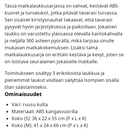
Tässä matkalaukkusarjassa on vahvat, kestävät ABS-
kuoret ja turvalukot, jotka pitävät tavarasi turvassa.
Sen sisäiset kiristysnauhat takaavat, että tavarasi
pysyvät hyvin järjestyksessä ja paikoillaan. Jokainen
laukku on varustettu yläosassa olevalla kantokahvalla
ja neljällä 360 asteen pyörällä, mikä tarjoaa sinulle
mukavan matkakokemuksen. Lisäksi tämä
matkalaukkusarja on erittäin kestävä ja kevyt, joten se
on loistava seuralainen jokaiselle matkalle.
Toimitukseen sisältyy 3 erikokoista laukkua ja
pienemmät laukut voidaan säilyttää isompien sisällä
tilan säästämiseksi.
Ominaisuudet
Väri: ruusu kulta
Materiaali: ABS kangasvuorilla
Koko (S): 36 x 22 x 55 cm (P x L x K)
Koko (M): 41 x 24 x 66 cm (P x L x K)