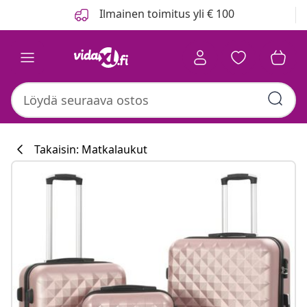
Edellinen
Seuraava
Ilmainen toimitus yli € 100
Takaisin: Matkalaukut
Keittiökokoelm
#sharemevidaxl