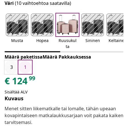
Väri
(10 vaihtoehtoa saatavilla)
Musta
Hopea
Ruusukul
Sininen
Keltainen
ta
Määrä paketissaMäärä Pakkauksessa
3
1
99
€
124
Sisältää ALV
Kuvaus
Menet sitten liikematkalle tai lomalle, tähän upeaan
kovapintaiseen matkalaukkusarjaan voit pakata kaiken
tarvitsemasi.