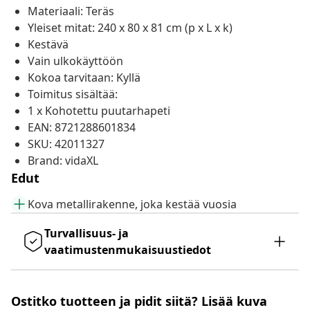
Materiaali: Teräs
Yleiset mitat: 240 x 80 x 81 cm (p x L x k)
Kestävä
Vain ulkokäyttöön
Kokoa tarvitaan: Kyllä
Toimitus sisältää:
1 x Kohotettu puutarhapeti
EAN: 8721288601834
SKU: 42011327
Brand: vidaXL
Edut
Kova metallirakenne, joka kestää vuosia
Turvallisuus- ja
vaatimustenmukaisuustiedot
Ostitko tuotteen ja pidit siitä? Lisää kuva