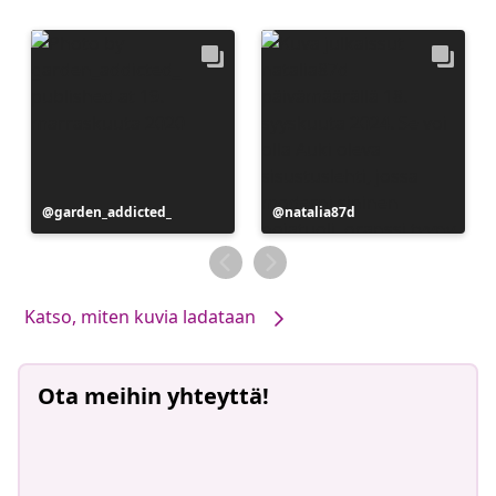
Julkaissut
garden_addicted_
Julkaissut
natalia87d
Katso, miten kuvia ladataan
Ota meihin yhteyttä!