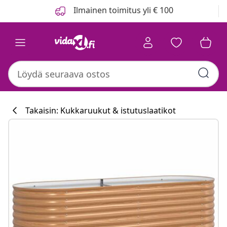
Edellinen
Seuraava
Ilmainen toimitus yli € 100
Takaisin: Kukkaruukut & istutuslaatikot
Keittiökokoelm
#sharemevidaxl