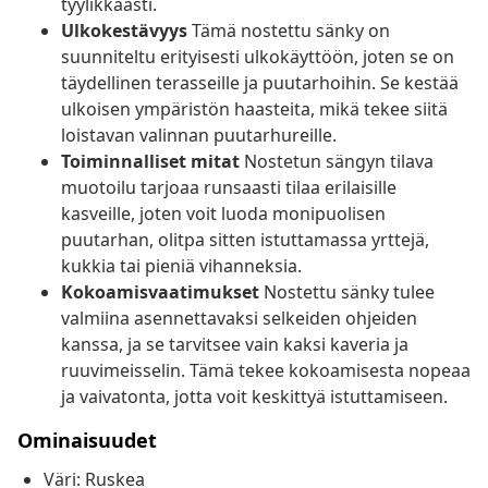
tyylikkäästi.
Ulkokestävyys
Tämä nostettu sänky on
suunniteltu erityisesti ulkokäyttöön, joten se on
täydellinen terasseille ja puutarhoihin. Se kestää
ulkoisen ympäristön haasteita, mikä tekee siitä
loistavan valinnan puutarhureille.
Toiminnalliset mitat
Nostetun sängyn tilava
muotoilu tarjoaa runsaasti tilaa erilaisille
kasveille, joten voit luoda monipuolisen
puutarhan, olitpa sitten istuttamassa yrttejä,
kukkia tai pieniä vihanneksia.
Kokoamisvaatimukset
Nostettu sänky tulee
valmiina asennettavaksi selkeiden ohjeiden
kanssa, ja se tarvitsee vain kaksi kaveria ja
ruuvimeisselin. Tämä tekee kokoamisesta nopeaa
ja vaivatonta, jotta voit keskittyä istuttamiseen.
Ominaisuudet
Väri: Ruskea