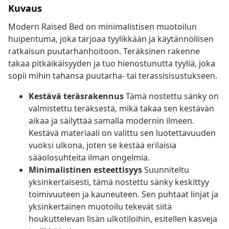
Kuvaus
Modern Raised Bed on minimalistisen muotoilun
huipentuma, joka tarjoaa tyylikkään ja käytännöllisen
ratkaisun puutarhanhoitoon. Teräksinen rakenne
takaa pitkäikäisyyden ja tuo hienostunutta tyyliä, joka
sopii mihin tahansa puutarha- tai terassisisustukseen.
Kestävä teräsrakennus
Tämä nostettu sänky on
valmistettu teräksestä, mikä takaa sen kestävän
aikaa ja säilyttää samalla modernin ilmeen.
Kestävä materiaali on valittu sen luotettavuuden
vuoksi ulkona, joten se kestää erilaisia
sääolosuhteita ilman ongelmia.
Minimalistinen esteettisyys
Suunniteltu
yksinkertaisesti, tämä nostettu sänky keskittyy
toimivuuteen ja kauneuteen. Sen puhtaat linjat ja
yksinkertainen muotoilu tekevät siitä
houkuttelevan lisän ulkotiloihin, esitellen kasveja