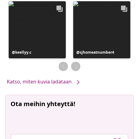
Julkaissut
keellyy.c
Julkaissut
sjhomeatnumber4
Katso, miten kuvia ladataan
Ota meihin yhteyttä!