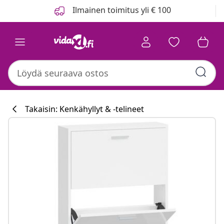
Edellinen
Seuraava
Ilmainen toimitus yli € 100
Takaisin: Kenkähyllyt & -telineet
Keittiökokoelm
#sharemevidaxl