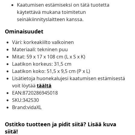
Kaatumisen estämiseksi on tätä tuotetta
käytettävä mukana toimitetun
seinäkiinnityslaitteen kanssa.
Ominaisuudet
Väri: korkeakiilto valkoinen
Materiaali: tekninen puu
Mitat: 59 x 17 x 108 cm (L x S x K)
Laatikon korkeus: 31,5 cm
Laatikon koko: 51,5 x 9,5 cm (P x L)
Lisätietoja huonekalujesi kaatumisen estämisestä
voit löytää
täältä
EAN:8720286945018
SKU:342530
Brand:vidaXL
Ostitko tuotteen ja pidit siitä? Lisää kuva
siitä!