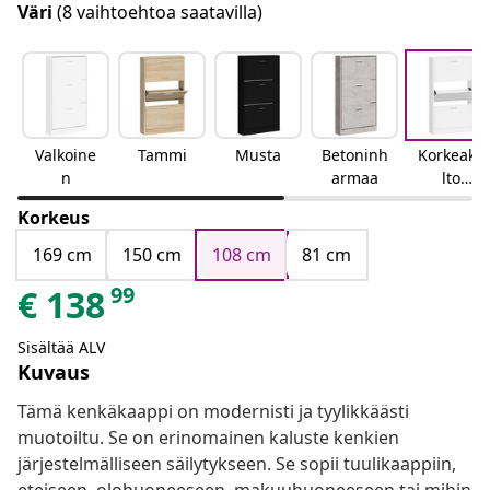
Väri
(8 vaihtoehtoa saatavilla)
Valkoine
Tammi
Musta
Betoninh
Korkeakii
n
armaa
lto
valkoinen
Korkeus
169 cm
150 cm
108 cm
81 cm
99
€
138
Sisältää ALV
Kuvaus
Tämä kenkäkaappi on modernisti ja tyylikkäästi
muotoiltu. Se on erinomainen kaluste kenkien
järjestelmälliseen säilytykseen. Se sopii tuulikaappiin,