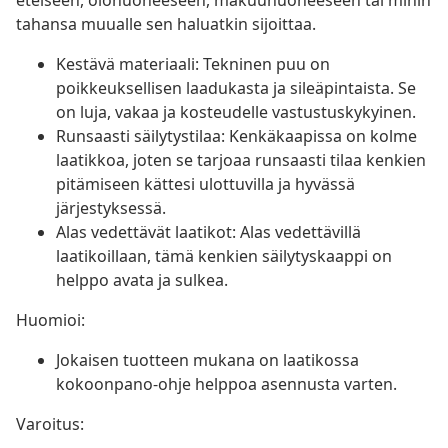
eteiseen, olohuoneeseen, makuuhuoneeseen tai mihin
tahansa muualle sen haluatkin sijoittaa.
Kestävä materiaali: Tekninen puu on
poikkeuksellisen laadukasta ja sileäpintaista. Se
on luja, vakaa ja kosteudelle vastustuskykyinen.
Runsaasti säilytystilaa: Kenkäkaapissa on kolme
laatikkoa, joten se tarjoaa runsaasti tilaa kenkien
pitämiseen kättesi ulottuvilla ja hyvässä
järjestyksessä.
Alas vedettävät laatikot: Alas vedettävillä
laatikoillaan, tämä kenkien säilytyskaappi on
helppo avata ja sulkea.
Huomioi:
Jokaisen tuotteen mukana on laatikossa
kokoonpano-ohje helppoa asennusta varten.
Varoitus: