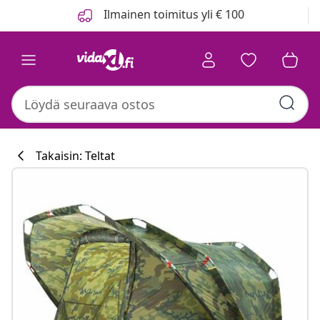
Edellinen
Seuraava
Ilmainen toimitus yli € 100
Takaisin: Teltat
Keittiökokoelm
#sharemevidaxl