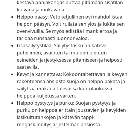
kestävä pohjakangas auttaa pitämään sisätilan
kuivana ja mukavana.
Helppo pääsy: Vetoketjullinen ovi mahdollistaa
helpon pääsyn. Voit rullata sen ylös ja lukita sen
ovenvivuilla. Se myös edistää ilmankiertoa ja
tarjoaa runsaasti luonnonvaloa.
Lisäsäilytystilaa: Säilytystasku on kätevä
puhelimen, avainten tai muiden pienten
esineiden järjestyksessä pitämiseen ja helposti
saatavilla.
Kevyt ja kannettava: Kokoontaitettavan ja kevyen
rakenteensa ansiosta suoja on helppo pakata ja
säilyttää mukana tulevassa kantolaukussa
helppoa kuljetusta varten.
Helppo pystytys ja purku: Suojan pystytys ja
purku on helppoa erittäin joustavien ja kevyiden
lasikuitutankojen ja kätevän tappi-
rengaskiinnitysjärjestelmän ansiosta.