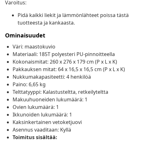
Varoitus:
Pidä kaikki liekit ja lämmönlähteet poissa tästä
tuotteesta ja kankaasta.
Ominaisuudet
Väri: maastokuvio
Materiaali: 185T polyesteri PU-pinnoitteella
Kokonaismitat: 260 x 276 x 179 cm (P x L x K)
Pakkauksen mitat: 64 x 16,5 x 16,5 cm (P x L x K)
Nukkumakapasiteetti: 4 henkilöä
Paino: 6,65 kg
Telttatyyppi: Kalastusteltta, retkeilyteltta
Makuuhuoneiden lukumäärä: 1
Ovien lukumäärä: 1
Ikkunoiden lukumäärä: 1
Kaksinkertainen vetoketjuovi
Asennus vaaditaan: Kyllä
Toimitus sisältää: