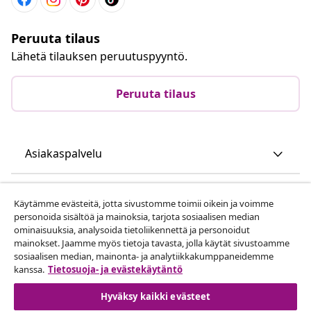
Peruuta tilaus
Lähetä tilauksen peruutuspyyntö.
Peruuta tilaus
Asiakaspalvelu
Liiketoiminta
Käytämme evästeitä, jotta sivustomme toimii oikein ja voimme
personoida sisältöä ja mainoksia, tarjota sosiaalisen median
ominaisuuksia, analysoida tietoliikennettä ja personoidut
vidaXL
mainokset. Jaamme myös tietoja tavasta, jolla käytät sivustoamme
sosiaalisen median, mainonta- ja analytiikkakumppaneidemme
kanssa.
Tietosuoja- ja evästekäytäntö
Löydä lisää
Hyväksy kaikki evästeet