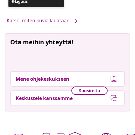
Julkaissut
Ligucis
Katso, miten kuvia ladataan
Ota meihin yhteyttä!
Mene ohjekeskukseen
Suositeltu
Keskustele kanssamme