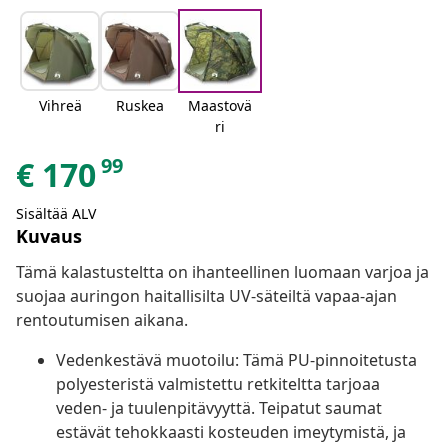
Vihreä
Ruskea
Maastovä
ri
99
€
170
Sisältää ALV
Kuvaus
Tämä kalastusteltta on ihanteellinen luomaan varjoa ja
suojaa auringon haitallisilta UV-säteiltä vapaa-ajan
rentoutumisen aikana.
Vedenkestävä muotoilu: Tämä PU-pinnoitetusta
polyesteristä valmistettu retkiteltta tarjoaa
veden- ja tuulenpitävyyttä. Teipatut saumat
estävät tehokkaasti kosteuden imeytymistä, ja