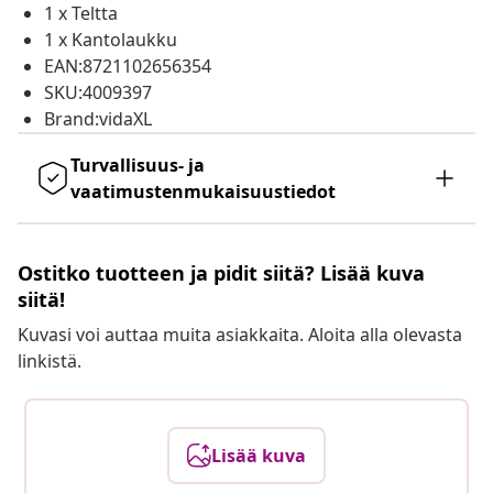
1 x Teltta
1 x Kantolaukku
EAN:8721102656354
SKU:4009397
Brand:vidaXL
Turvallisuus- ja
vaatimustenmukaisuustiedot
Ostitko tuotteen ja pidit siitä? Lisää kuva
siitä!
Kuvasi voi auttaa muita asiakkaita. Aloita alla olevasta
linkistä.
Lisää kuva