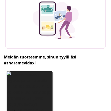
Meidän tuotteemme, sinun tyylilläsi
#sharemevidaxl