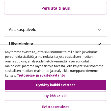
Peruuta tilaus
Asiakaspalvelu
Liiketoiminta
Käytämme evästeitä, jotta sivustomme toimii oikein ja voimme
personoida sisältöä ja mainoksia, tarjota sosiaalisen median
vidaXL
ominaisuuksia, analysoida tietoliikennettä ja personoidut
mainokset. Jaamme myös tietoja tavasta, jolla käytät sivustoamme
sosiaalisen median, mainonta- ja analytiikkakumppaneidemme
Löydä lisää
kanssa.
Tietosuoja- ja evästekäytäntö
Hyväksy kaikki evästeet
Hylkää kaikki
Evästeasetukset