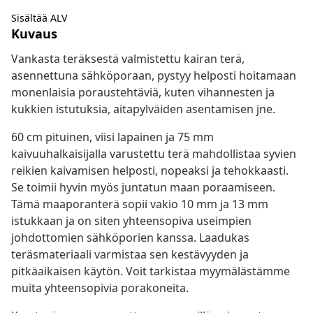
Sisältää ALV
Kuvaus
Vankasta teräksestä valmistettu kairan terä,
asennettuna sähköporaan, pystyy helposti hoitamaan
monenlaisia poraustehtäviä, kuten vihannesten ja
kukkien istutuksia, aitapylväiden asentamisen jne.
60 cm pituinen, viisi lapainen ja 75 mm
kaivuuhalkaisijalla varustettu terä mahdollistaa syvien
reikien kaivamisen helposti, nopeaksi ja tehokkaasti.
Se toimii hyvin myös juntatun maan poraamiseen.
Tämä maaporanterä sopii vakio 10 mm ja 13 mm
istukkaan ja on siten yhteensopiva useimpien
johdottomien sähköporien kanssa. Laadukas
teräsmateriaali varmistaa sen kestävyyden ja
pitkäaikaisen käytön. Voit tarkistaa myymälästämme
muita yhteensopivia porakoneita.