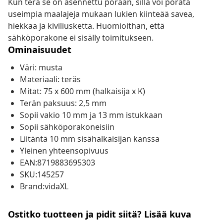
Kun terä se on asennettu poraan, sillä voi porata
useimpia maalajeja mukaan lukien kiinteää savea,
hiekkaa ja kiviliusketta. Huomioithan, että
sähköporakone ei sisälly toimitukseen.
Ominaisuudet
Väri: musta
Materiaali: teräs
Mitat: 75 x 600 mm (halkaisija x K)
Terän paksuus: 2,5 mm
Sopii vakio 10 mm ja 13 mm istukkaan
Sopii sähköporakoneisiin
Liitäntä 10 mm sisähalkaisijan kanssa
Yleinen yhteensopivuus
EAN:8719883695303
SKU:145257
Brand:vidaXL
Ostitko tuotteen ja pidit siitä? Lisää kuva