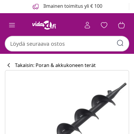
Edellinen
Seuraava
Ilmainen toimitus yli € 100
Takaisin: Poran & akkukoneen terät
Keittiökokoelm
#sharemevidaxl