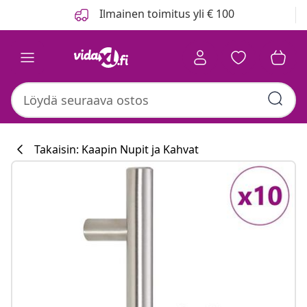
Edellinen
Seuraava
Ilmainen toimitus yli € 100
Takaisin: Kaapin Nupit ja Kahvat
Keittiökokoelm
#sharemevidaxl