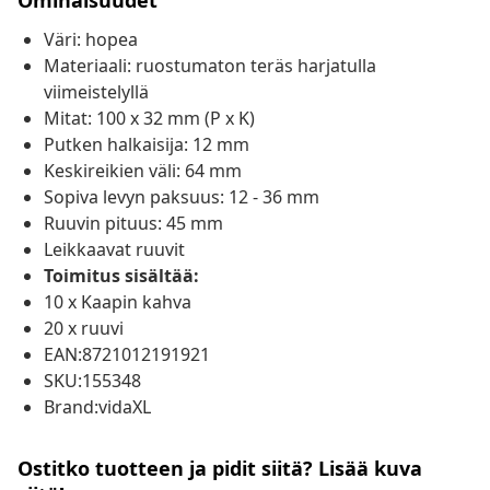
Ominaisuudet
Väri: hopea
Materiaali: ruostumaton teräs harjatulla
viimeistelyllä
Mitat: 100 x 32 mm (P x K)
Putken halkaisija: 12 mm
Keskireikien väli: 64 mm
Sopiva levyn paksuus: 12 - 36 mm
Ruuvin pituus: 45 mm
Leikkaavat ruuvit
Toimitus sisältää:
10 x Kaapin kahva
20 x ruuvi
EAN:8721012191921
SKU:155348
Brand:vidaXL
Ostitko tuotteen ja pidit siitä? Lisää kuva