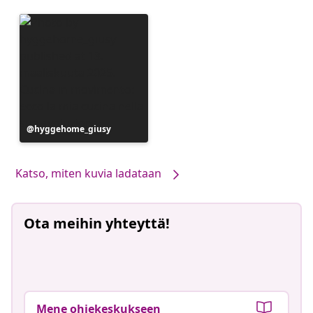
Julkaissut
hyggehome_giusy
Katso, miten kuvia ladataan
Ota meihin yhteyttä!
Mene ohjekeskukseen