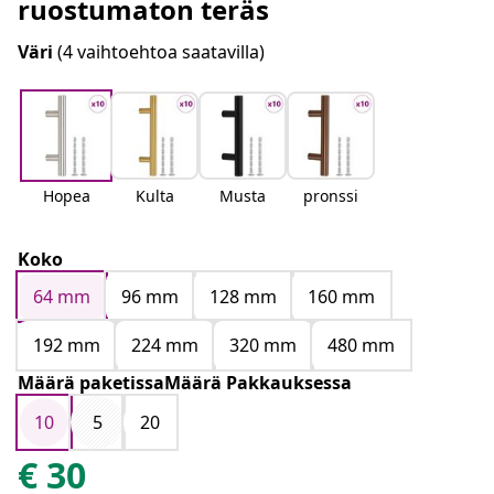
ruostumaton teräs
Väri
(4 vaihtoehtoa saatavilla)
Hopea
Kulta
Musta
pronssi
Koko
64 mm
96 mm
128 mm
160 mm
192 mm
224 mm
320 mm
480 mm
Määrä paketissaMäärä Pakkauksessa
10
5
20
€
30