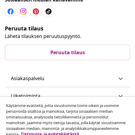
Peruuta tilaus
Lähetä tilauksen peruutuspyyntö.
Peruuta tilaus
Asiakaspalvelu
Liiketoiminta
Käytämme evästeitä, jotta sivustomme toimii oikein ja voimme
personoida sisältöä ja mainoksia, tarjota sosiaalisen median
vidaXL
ominaisuuksia, analysoida tietoliikennettä ja personoidut
mainokset. Jaamme myös tietoja tavasta, jolla käytät sivustoamme
sosiaalisen median, mainonta- ja analytiikkakumppaneidemme
Löydä lisää
kanssa.
Tietosuoja- ja evästekäytäntö