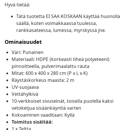
Hyvä tietää:
Tätä tuotetta EI SAA KOSKAAN käyttää huonolla
säällä, kuten voimakkaassa tuulessa,
rankkasateessa, lumessa, myrskyssä jne.
Ominaisuudet
Väri: Punainen
Materiaali: HDPE (korkeasti tiheä polyeteeni)
pinnoitteella, pulverimaalattu rauta
Mitat: 600 x 400 x 280 cm (P x L x K)
Räystäskorkeus maasta: 2 m
UV-suojaava
Vettähylkivä
10-verkkoiset sivuseinät, toisella puolella kaksi
vetoketjua sisäänkäyntiä varten
Kokoaminen vaaditaan: Kyllä
Toimitus sisältää:
1 x Teltta