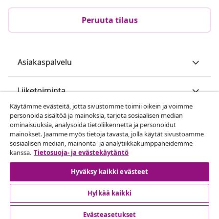
Peruuta tilaus
Asiakaspalvelu
Liiketoiminta
Käytämme evästeitä, jotta sivustomme toimii oikein ja voimme
personoida sisältöä ja mainoksia, tarjota sosiaalisen median
vidaXL
ominaisuuksia, analysoida tietoliikennettä ja personoidut
mainokset. Jaamme myös tietoja tavasta, jolla käytät sivustoamme
sosiaalisen median, mainonta- ja analytiikkakumppaneidemme
Löydä lisää
kanssa.
Tietosuoja- ja evästekäytäntö
Hyväksy kaikki evästeet
Hylkää kaikki
Evästeasetukset