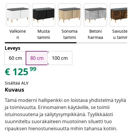
Valkoine
Musta
Sonoma
Betoni
Savustett
n
tammi
tammi
harmaa
u tammi
Leveys
60 cm
80 cm
100 cm
99
€
125
Sisältää ALV
Kuvaus
Tämä moderni hallipenkki on loistava yhdistelmä tyyliä
ja toimivuutta. Erinomainen käytäville, se toimii
istuinosuutena ja säilytysympikkänä. Tyylikkäästi
suunniteltu suorakaiteen muotoinen siluetti tuo
ripauksen hienostuneisuutta mihin tahansa kotiin.