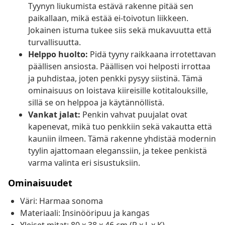
Tyynyn liukumista estävä rakenne pitää sen
paikallaan, mikä estää ei-toivotun liikkeen.
Jokainen istuma tukee siis sekä mukavuutta että
turvallisuutta.
Helppo huolto:
Pidä tyyny raikkaana irrotettavan
päällisen ansiosta. Päällisen voi helposti irrottaa
ja puhdistaa, joten penkki pysyy siistinä. Tämä
ominaisuus on loistava kiireisille kotitalouksille,
sillä se on helppoa ja käytännöllistä.
Vankat jalat:
Penkin vahvat puujalat ovat
kapenevat, mikä tuo penkkiin sekä vakautta että
kauniin ilmeen. Tämä rakenne yhdistää modernin
tyylin ajattomaan eleganssiin, ja tekee penkistä
varma valinta eri sisustuksiin.
Ominaisuudet
Väri: Harmaa sonoma
Materiaali: Insinööripuu ja kangas