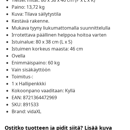
Yleiset mitat: 80 x 38 x 46 cm (P x L x K)
Paino: 13,72 kg
Kuva: Tilava säilytystila
Kestävä rakenne.
Mukava tyyny liukumattomalla suunnittelulla
Irrotettava päällinen helppoa hoitoa varten
Istuinalue: 80 x 38 cm (L x S)
Istuimen korkeus maasta: 46 cm
Ovella
Enimmäispaino: 60 kg
Vain sisäkäyttöön
Toimitus-:
1 x Hallipenkkki
Kokoonpano vaaditaan: Kyllä
EAN: 8721364472969
SKU: 891533
Brand: vidaXL
Ostitko tuotteen ja pidit siitä? Lisää kuva