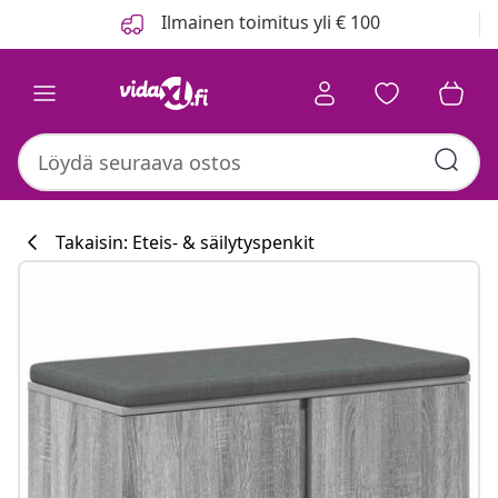
Edellinen
Seuraava
Ilmainen toimitus yli € 100
Takaisin: Eteis- & säilytyspenkit
Keittiökokoelm
#sharemevidaxl