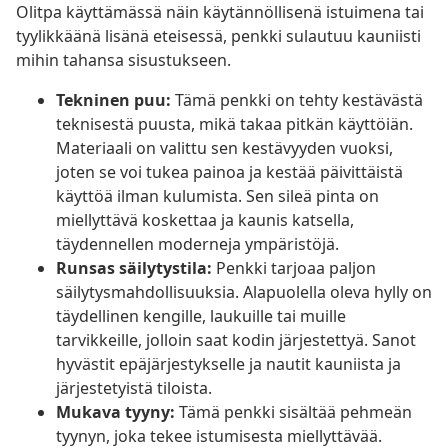
Olitpa käyttämässä näin käytännöllisenä istuimena tai
tyylikkäänä lisänä eteisessä, penkki sulautuu kauniisti
mihin tahansa sisustukseen.
Tekninen puu:
Tämä penkki on tehty kestävästä
teknisestä puusta, mikä takaa pitkän käyttöiän.
Materiaali on valittu sen kestävyyden vuoksi,
joten se voi tukea painoa ja kestää päivittäistä
käyttöä ilman kulumista. Sen sileä pinta on
miellyttävä koskettaa ja kaunis katsella,
täydennellen moderneja ympäristöjä.
Runsas säilytystila:
Penkki tarjoaa paljon
säilytysmahdollisuuksia. Alapuolella oleva hylly on
täydellinen kengille, laukuille tai muille
tarvikkeille, jolloin saat kodin järjestettyä. Sanot
hyvästit epäjärjestykselle ja nautit kauniista ja
järjestetyistä tiloista.
Mukava tyyny:
Tämä penkki sisältää pehmeän
tyynyn, joka tekee istumisesta miellyttävää.