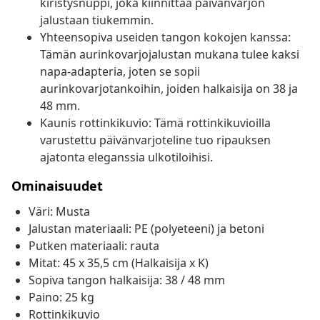
kiristysnuppi, joka kiinnittää päivänvarjon
jalustaan tiukemmin.
Yhteensopiva useiden tangon kokojen kanssa:
Tämän aurinkovarjojalustan mukana tulee kaksi
napa-adapteria, joten se sopii
aurinkovarjotankoihin, joiden halkaisija on 38 ja
48 mm.
Kaunis rottinkikuvio: Tämä rottinkikuvioilla
varustettu päivänvarjoteline tuo ripauksen
ajatonta eleganssia ulkotiloihisi.
Ominaisuudet
Väri: Musta
Jalustan materiaali: PE (polyeteeni) ja betoni
Putken materiaali: rauta
Mitat: 45 x 35,5 cm (Halkaisija x K)
Sopiva tangon halkaisija: 38 / 48 mm
Paino: 25 kg
Rottinkikuvio