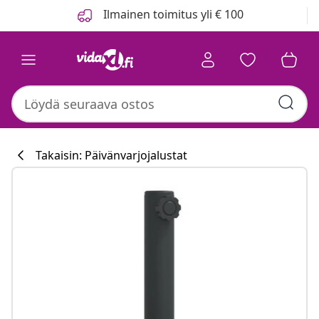
Edellinen
Seuraava
Ilmainen toimitus yli € 100
Takaisin: Päivänvarjojalustat
Keittiökokoelm
#sharemevidaxl