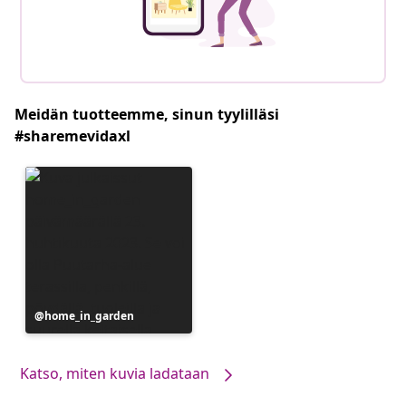
Meidän tuotteemme, sinun tyylilläsi
#sharemevidaxl
Julkaissut
home_in_garden
Katso, miten kuvia ladataan