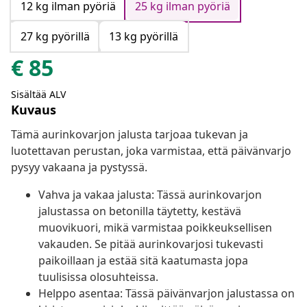
12 kg ilman pyöriä
25 kg ilman pyöriä
27 kg pyörillä
13 kg pyörillä
€
85
Sisältää ALV
Kuvaus
Tämä aurinkovarjon jalusta tarjoaa tukevan ja
luotettavan perustan, joka varmistaa, että päivänvarjo
pysyy vakaana ja pystyssä.
Vahva ja vakaa jalusta: Tässä aurinkovarjon
jalustassa on betonilla täytetty, kestävä
muovikuori, mikä varmistaa poikkeuksellisen
vakauden. Se pitää aurinkovarjosi tukevasti
paikoillaan ja estää sitä kaatumasta jopa
tuulisissa olosuhteissa.
Helppo asentaa: Tässä päivänvarjon jalustassa on