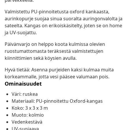
parvekkeella.
Valmistettu PU-pinnoitetusta oxford kankaasta,
aurinkopurje suojaa sinua suoralta auringonvalolta ja
sateelta. Kangas on erikoiskäsitelty, joten se on home
ja UV-suojattu.
Päivänvarjo on helppo koota kulmissa olevien
ruostumattomasta teräksestä valmistettujen
kiinnittimien sekä köysien avulla.
Hyvä tietää: Asenna purjeiden kaksi kulmaa muita
korkeammalle, jotta vesi pääsee valumaan pois.
Ominaisuudet
Väri: ruskea
Materiaali: PU-pinnoitettu Oxford-kangas
Koko: 3 x 3 x 3 m
Muoto: kolmio
Vedenkestävä
UV-suojaava