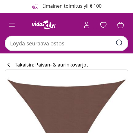
Edellinen
Seuraava
Ilmainen toimitus yli € 100
Takaisin: Päivän- & aurinkovarjot
Keittiökokoelm
#sharemevidaxl