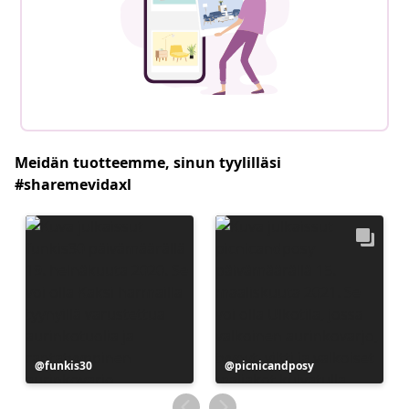
Meidän tuotteemme, sinun tyylilläsi
#sharemevidaxl
Julkaissut
funkis30
Julkaissut
picnicandposy