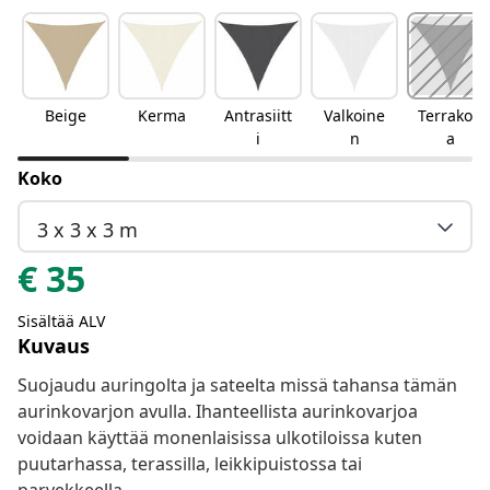
Beige
Kerma
Antrasiitt
Valkoine
Terrakott
i
n
a
Koko
3 x 3 x 3 m
€
35
Sisältää ALV
Kuvaus
Suojaudu auringolta ja sateelta missä tahansa tämän
aurinkovarjon avulla. Ihanteellista aurinkovarjoa
voidaan käyttää monenlaisissa ulkotiloissa kuten
puutarhassa, terassilla, leikkipuistossa tai