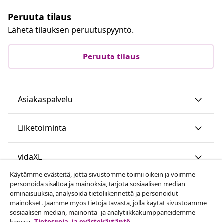
Peruuta tilaus
Lähetä tilauksen peruutuspyyntö.
Peruuta tilaus
Asiakaspalvelu
Liiketoiminta
vidaXL
Käytämme evästeitä, jotta sivustomme toimii oikein ja voimme
personoida sisältöä ja mainoksia, tarjota sosiaalisen median
Löydä lisää
ominaisuuksia, analysoida tietoliikennettä ja personoidut
mainokset. Jaamme myös tietoja tavasta, jolla käytät sivustoamme
sosiaalisen median, mainonta- ja analytiikkakumppaneidemme
kanssa.
Tietosuoja- ja evästekäytäntö