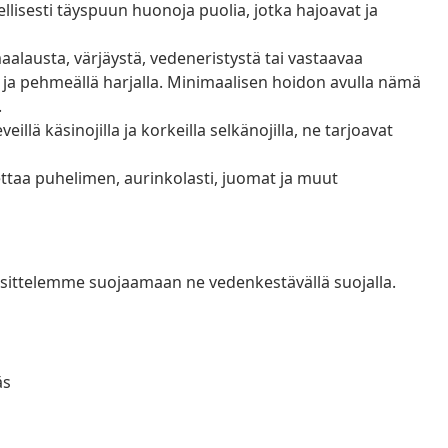
llisesti täyspuun huonoja puolia, jotka hajoavat ja
aalausta, värjäystä, vedeneristystä tai vastaavaa
ä ja pehmeällä harjalla. Minimaalisen hoidon avulla nämä
.
llä käsinojilla ja korkeilla selkänojilla, ne tarjoavat
ettaa puhelimen, aurinkolasti, juomat ja muut
uosittelemme suojaamaan ne vedenkestävällä suojalla.
äs