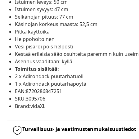
Istuimen leveys: 50 cm
Istuimen syvyys: 47 cm
Selkänojan pituus: 77 cm
Käsinojan korkeus maasta: 52,5 cm
Pitkä käyttöikä
Helppohoitoinen
Vesi pisaroi pois helposti
Kestää erilaisia sääolosuhteita paremmin kuin usei
Asennus vaaditaan: kyllä
Toimitus sisältää:
2 x Adirondack puutarhatuoli
1 x Adirondack puutarhapöytä
EAN:8720286847251
SKU:3095706
Brand:vidaXL
Turvallisuus- ja vaatimustenmukaisuustiedot