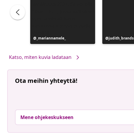
Julkaissut
_mariannamele_
Julkaissut
judith_brand
Katso, miten kuvia ladataan
Ota meihin yhteyttä!
Mene ohjekeskukseen