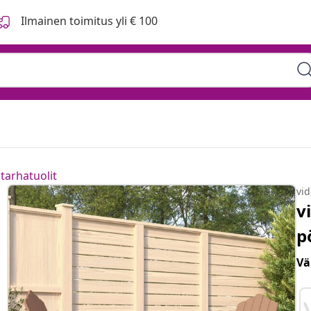
Ilmainen toimitus yli € 100
tarhatuolit
vi
v
p
Vä