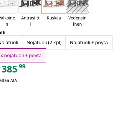
Valkoine
Antrasiitt
Ruskea
Vedensin
n
i
inen
lli
Nojatuoli
Nojatuoli (2 kpl)
Nojatuoli + pöytä
2x nojatuoli + pöytä
99
385
ältää ALV