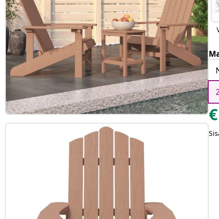
Ma
€
Sis