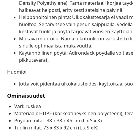
Density Polyethylene). Tämä materiaali korjaa täyde
halkeavat helposti, erityisesti sateisina päivinä.
Helppohoitoinen pinta: Ulkokalustesarja ei vaadi m
huoltoa. Se tarvitsee vain pesun saippualla, vedell
kestävät tuolit ja pöytä tarjoavat vuosien käyttöiän
Mukava muotoilu: Nämä ulkotuolit on varustettu levei
sinulle optimaalista mukavuutta.
Käytännöllinen pöytä: Adirondack pöydälle voit as
pikkutavarat.
Huomioi:
Jotta voit pidentää ulkokalusteidesi käyttöikää, s
Ominaisuudet
Väri: ruskea
Materiaali: HDPE (korkeatiheyksinen polyeteeni), ter
Pöydän mitat: 38 x 38 x 46 cm (L x S x K)
Tuolin mitat: 73 x 83 x 92 cm (L x S x K)