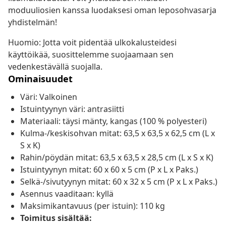
moduuliosien kanssa luodaksesi oman leposohvasarja
yhdistelmän!
Huomio: Jotta voit pidentää ulkokalusteidesi
käyttöikää, suosittelemme suojaamaan sen
vedenkestävällä suojalla.
Ominaisuudet
Väri: Valkoinen
Istuintyynyn väri: antrasiitti
Materiaali: täysi mänty, kangas (100 % polyesteri)
Kulma-/keskisohvan mitat: 63,5 x 63,5 x 62,5 cm (L x
S x K)
Rahin/pöydän mitat: 63,5 x 63,5 x 28,5 cm (L x S x K)
Istuintyynyn mitat: 60 x 60 x 5 cm (P x L x Paks.)
Selkä-/sivutyynyn mitat: 60 x 32 x 5 cm (P x L x Paks.)
Asennus vaaditaan: kyllä
Maksimikantavuus (per istuin): 110 kg
Toimitus sisältää: