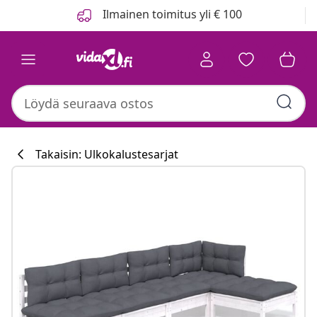
Edellinen
Seuraava
Ilmainen toimitus yli € 100
Takaisin: Ulkokalustesarjat
Keittiökokoelma
#sharemevidaxl