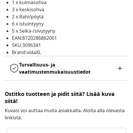
1 x kulmasohva
3 x keskisohva
2 x Rahi/pöytä
6 x istuintyyny
5 x Selkä-/sivutyyny
EAN:8720286862001
SKU:3096341
Brand:vidaXL
Turvallisuus- ja
vaatimustenmukaisuustiedot
Ostitko tuotteen ja pidit siitä? Lisää kuva
siitä!
Kuvasi voi auttaa muita asiakkaita. Aloita alla olevasta
linkistä.