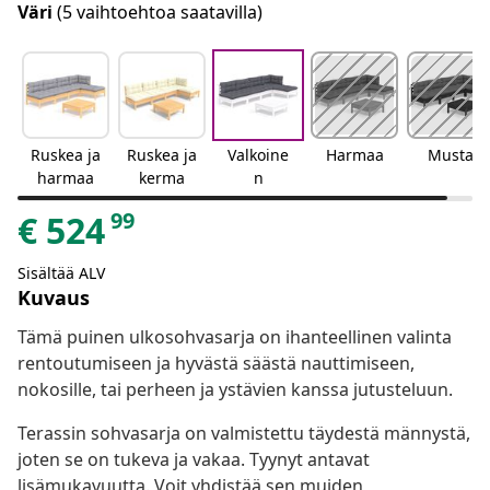
Väri
(5 vaihtoehtoa saatavilla)
Ruskea ja
Ruskea ja
Valkoine
Harmaa
Musta
harmaa
kerma
n
99
€
524
Sisältää ALV
Kuvaus
Tämä puinen ulkosohvasarja on ihanteellinen valinta
rentoutumiseen ja hyvästä säästä nauttimiseen,
nokosille, tai perheen ja ystävien kanssa jutusteluun.
Terassin sohvasarja on valmistettu täydestä männystä,
joten se on tukeva ja vakaa. Tyynyt antavat
lisämukavuutta. Voit yhdistää sen muiden