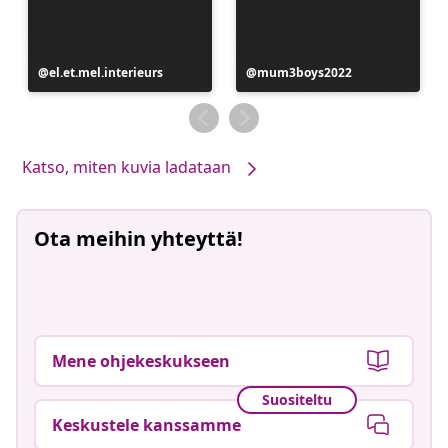
Julkaissut
el.et.mel.interieurs
Julkaissut
mum3boys2022
Katso, miten kuvia ladataan
Ota meihin yhteyttä!
Mene ohjekeskukseen
Suositeltu
Keskustele kanssamme