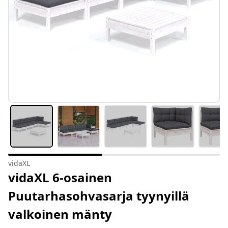
vidaXL
vidaXL 6-osainen
Puutarhasohvasarja tyynyillä
valkoinen mänty