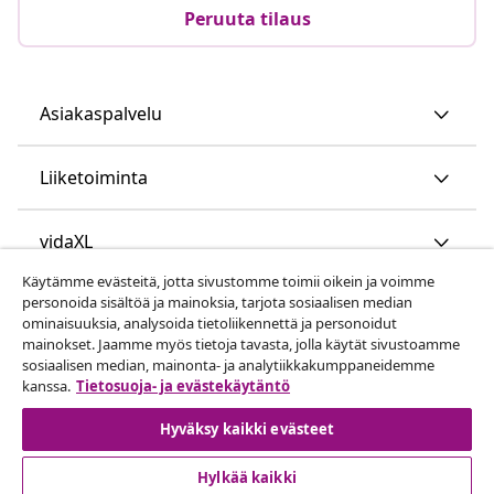
Peruuta tilaus
Asiakaspalvelu
Liiketoiminta
vidaXL
Käytämme evästeitä, jotta sivustomme toimii oikein ja voimme
personoida sisältöä ja mainoksia, tarjota sosiaalisen median
Löydä lisää
ominaisuuksia, analysoida tietoliikennettä ja personoidut
mainokset. Jaamme myös tietoja tavasta, jolla käytät sivustoamme
sosiaalisen median, mainonta- ja analytiikkakumppaneidemme
kanssa.
Tietosuoja- ja evästekäytäntö
Hyväksy kaikki evästeet
Hylkää kaikki
© 2008-2026 vidaXL www.vidaxl.fi on vidaXL Marketplace