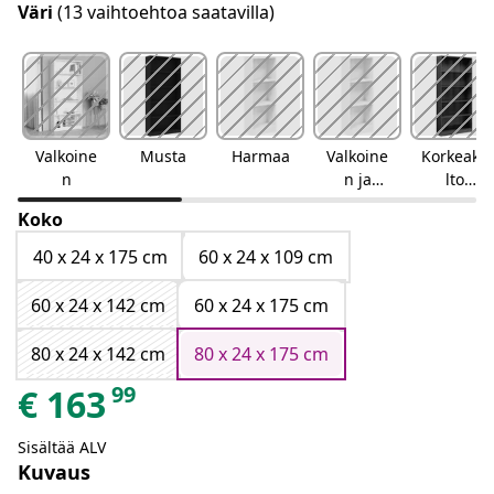
Väri
(13 vaihtoehtoa saatavilla)
Valkoine
Musta
Harmaa
Valkoine
Korkeakii
n
n ja
lto
Sonoma-
harmaa
Koko
tammi
40 x 24 x 175 cm
60 x 24 x 109 cm
60 x 24 x 142 cm
60 x 24 x 175 cm
80 x 24 x 142 cm
80 x 24 x 175 cm
99
€
163
Sisältää ALV
Kuvaus