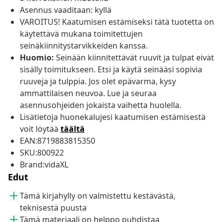
Asennus vaaditaan: kyllä
VAROITUS! Kaatumisen estämiseksi tätä tuotetta on
käytettävä mukana toimitettujen
seinäkiinnitystarvikkeiden kanssa.
Huomio:
Seinään kiinnitettävät ruuvit ja tulpat eivät
sisälly toimitukseen. Etsi ja käytä seinääsi sopivia
ruuveja ja tulppia. Jos olet epävarma, kysy
ammattilaisen neuvoa. Lue ja seuraa
asennusohjeiden jokaista vaihetta huolella.
Lisätietoja huonekalujesi kaatumisen estämisestä
voit löytää
täältä
EAN:8719883815350
SKU:800922
Brand:vidaXL
Edut
Tämä kirjahylly on valmistettu kestävästä,
teknisestä puusta
Tämä materiaali on helppo puhdistaa