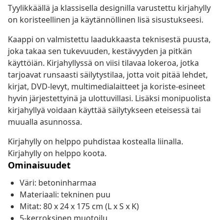
Tyylikkäällä ja klassisella designilla varustettu kirjahylly
on koristeellinen ja käytännöllinen lisä sisustukseesi.
Kaappi on valmistettu laadukkaasta teknisestä puusta,
joka takaa sen tukevuuden, kestävyyden ja pitkän
käyttöiän. Kirjahyllyssä on viisi tilavaa lokeroa, jotka
tarjoavat runsaasti säilytystilaa, jotta voit pitää lehdet,
kirjat, DVD-levyt, multimedialaitteet ja koriste-esineet
hyvin järjestettyinä ja ulottuvillasi. Lisäksi monipuolista
kirjahyllyä voidaan käyttää säilytykseen eteisessä tai
muualla asunnossa.
Kirjahylly on helppo puhdistaa kostealla liinalla.
Kirjahylly on helppo koota.
Ominaisuudet
Väri: betoninharmaa
Materiaali: tekninen puu
Mitat: 80 x 24 x 175 cm (L x S x K)
5-kerroksinen muotoilu