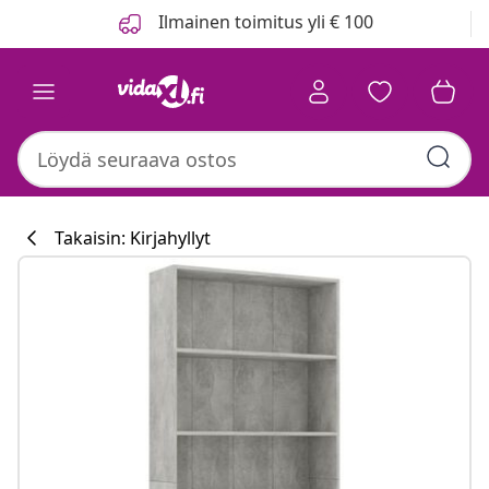
Edellinen
Seuraava
Ilmainen toimitus yli € 100
Takaisin: Kirjahyllyt
Keittiökokoelm
#sharemevidaxl