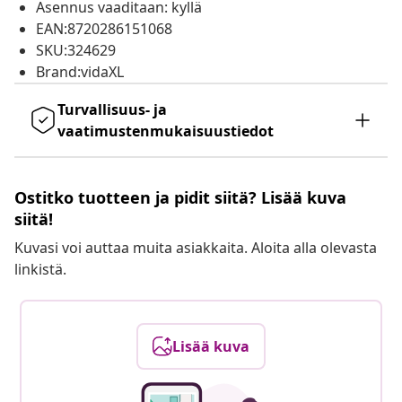
Asennus vaaditaan: kyllä
EAN:8720286151068
SKU:324629
Brand:vidaXL
Turvallisuus- ja
vaatimustenmukaisuustiedot
Ostitko tuotteen ja pidit siitä? Lisää kuva
siitä!
Kuvasi voi auttaa muita asiakkaita. Aloita alla olevasta
linkistä.
Lisää kuva