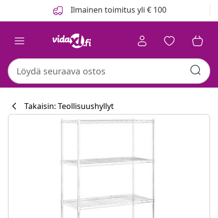
Edellinen
Seuraava
Ilmainen toimitus yli € 100
Takaisin: Teollisuushyllyt
Keittiökokoelm
#sharemevidaxl