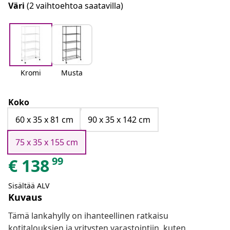
Väri
(2 vaihtoehtoa saatavilla)
Kromi
Musta
Koko
60 x 35 x 81 cm
90 x 35 x 142 cm
75 x 35 x 155 cm
99
€
138
Sisältää ALV
Kuvaus
Tämä lankahylly on ihanteellinen ratkaisu
kotitalouksien ja yritysten varastointiin, kuten