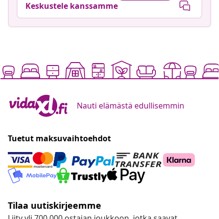
Keskustele kanssamme
Nauti elämästä edullisemmin
Tuetut maksuvaihtoehdot
Tilaa uutiskirjeemme
Liity yli 700 000 ostajan joukkoon, jotka saavat