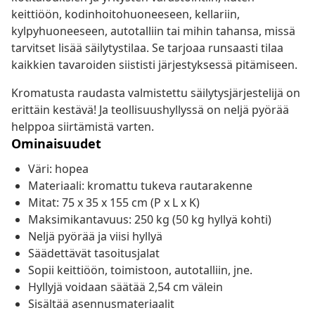
keittiöön, kodinhoitohuoneeseen, kellariin,
kylpyhuoneeseen, autotalliin tai mihin tahansa, missä
tarvitset lisää säilytystilaa. Se tarjoaa runsaasti tilaa
kaikkien tavaroiden siististi järjestyksessä pitämiseen.
Kromatusta raudasta valmistettu säilytysjärjestelijä on
erittäin kestävä! Ja teollisuushyllyssä on neljä pyörää
helppoa siirtämistä varten.
Ominaisuudet
Väri: hopea
Materiaali: kromattu tukeva rautarakenne
Mitat: 75 x 35 x 155 cm (P x L x K)
Maksimikantavuus: 250 kg (50 kg hyllyä kohti)
Neljä pyörää ja viisi hyllyä
Säädettävät tasoitusjalat
Sopii keittiöön, toimistoon, autotalliin, jne.
Hyllyjä voidaan säätää 2,54 cm välein
Sisältää asennusmateriaalit