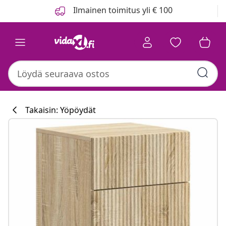
Edellinen
Seuraava
Ilmainen toimitus yli € 100
Takaisin: Yöpöydät
Keittiökokoelm
#sharemevidaxl