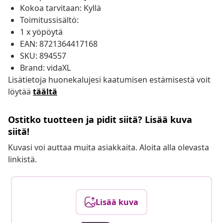
Kokoa tarvitaan: Kyllä
Toimitussisältö:
1 x yöpöytä
EAN: 8721364417168
SKU: 894557
Brand: vidaXL
Lisätietoja huonekalujesi kaatumisen estämisestä voit
löytää
täältä
Ostitko tuotteen ja pidit siitä? Lisää kuva
siitä!
Kuvasi voi auttaa muita asiakkaita. Aloita alla olevasta
linkistä.
Lisää kuva