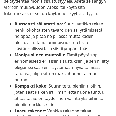
se täydentää monia sisustustyylejä. Aseta se sängyn
viereen mukavuuden vuoksi tai käytä sitä
lukunurkassa – se tuo käytännöllisyyttä ja tyyliä.
Runsaasti säilytystilaa:
Suuri laatikko tekee
henkilökohtaisten tavaroiden säilyttämisestä
helppoa ja pitää ne piilossa mutta käden
ulottuvilla. Tämä ominaisuus tuo lisää
käytännöllisyyttä ja siistii ympäristöäsi.
Monipuolinen muotoilu:
Tämä pöytä sopii
erinomaisesti erilaisiin sisustuksiin, ja sen hillitty
eleganssi saa sen näyttämään hyvältä missä
tahansa, olipa sitten makuuhuone tai muu
huone.
Kompakti koko:
Suunniteltu pieniin tiloihin,
joten saat kaiken irti ilman, että huone tuntuu
ahtaalta. Se on täydellinen valinta yksiöihin tai
pieniin nurkkauksiin.
Laatu rakenne:
Vankka rakenne takaa