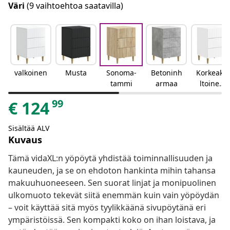
Väri
(9 vaihtoehtoa saatavilla)
valkoinen
Musta
Sonoma-
Betoninh
Korkeakii
tammi
armaa
ltoinen
valkoinen
99
€
124
Sisältää ALV
Kuvaus
Tämä vidaXL:n yöpöytä yhdistää toiminnallisuuden ja
kauneuden, ja se on ehdoton hankinta mihin tahansa
makuuhuoneeseen. Sen suorat linjat ja monipuolinen
ulkomuoto tekevät siitä enemmän kuin vain yöpöydän
– voit käyttää sitä myös tyylikkäänä sivupöytänä eri
ympäristöissä. Sen kompakti koko on ihan loistava, ja