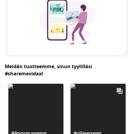
Meidän tuotteemme, sinun tyylilläsi
#sharemevidaxl
Julkaissut
δημητρα καρκανη
Julkaissut
villavarvagen