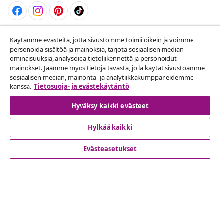
Peruuta tilaus
Käytämme evästeitä, jotta sivustomme toimii oikein ja voimme
personoida sisältöä ja mainoksia, tarjota sosiaalisen median
Lähetä tilauksen peruutuspyyntö.
ominaisuuksia, analysoida tietoliikennettä ja personoidut
mainokset. Jaamme myös tietoja tavasta, jolla käytät sivustoamme
Peruuta tilaus
sosiaalisen median, mainonta- ja analytiikkakumppaneidemme
kanssa.
Tietosuoja- ja evästekäytäntö
Hyväksy kaikki evästeet
Asiakaspalvelu
Hylkää kaikki
Liiketoiminta
Evästeasetukset
vidaXL
Löydä lisää