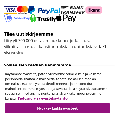
Tilaa uutiskirjeemme
Liity yli 700 000 ostajan joukkoon, jotka saavat
viikoittaisia etuja, kausitarjouksia ja uutuuksia vidaXL-
sivustolta.
Sosiaalisen median kanavamme
Käytämme evästeitä, jotta sivustomme toimii oikein ja voimme
personoida sisältöä ja mainoksia, tarjota sosiaalisen median
ominaisuuksia, analysoida tietoliikennettä ja personoidut
mainokset. Jaamme myös tietoja tavasta, jolla käytät sivustoamme
Peruuta tilaus
sosiaalisen median, mainonta- ja analytiikkakumppaneidemme
Lähetä tilauksen peruutuspyyntö.
kanssa.
Tietosuoja- ja evästekäytäntö
Hyväksy kaikki evästeet
Peruuta tilaus