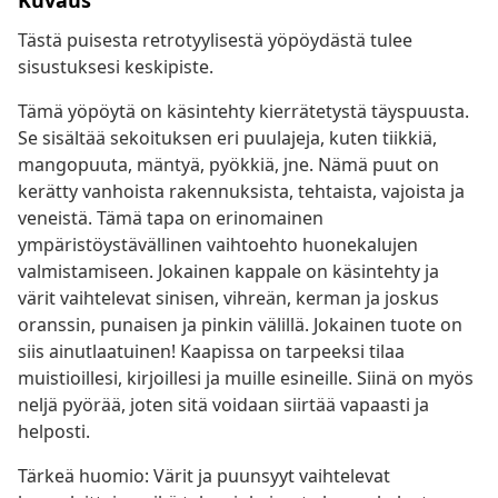
Kuvaus
Tästä puisesta retrotyylisestä yöpöydästä tulee
sisustuksesi keskipiste.
Tämä yöpöytä on käsintehty kierrätetystä täyspuusta.
Se sisältää sekoituksen eri puulajeja, kuten tiikkiä,
mangopuuta, mäntyä, pyökkiä, jne. Nämä puut on
kerätty vanhoista rakennuksista, tehtaista, vajoista ja
veneistä. Tämä tapa on erinomainen
ympäristöystävällinen vaihtoehto huonekalujen
valmistamiseen. Jokainen kappale on käsintehty ja
värit vaihtelevat sinisen, vihreän, kerman ja joskus
oranssin, punaisen ja pinkin välillä. Jokainen tuote on
siis ainutlaatuinen! Kaapissa on tarpeeksi tilaa
muistioillesi, kirjoillesi ja muille esineille. Siinä on myös
neljä pyörää, joten sitä voidaan siirtää vapaasti ja
helposti.
Tärkeä huomio: Värit ja puunsyyt vaihtelevat