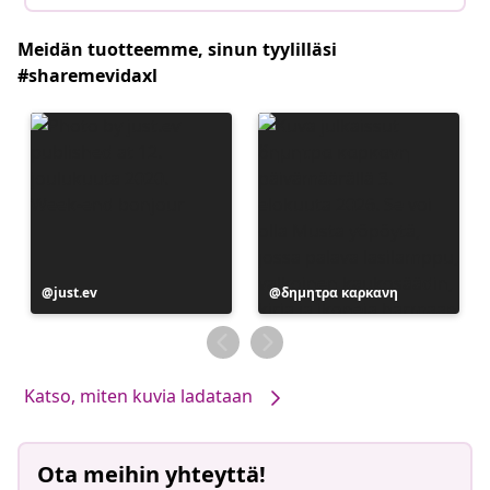
Meidän tuotteemme, sinun tyylilläsi
#sharemevidaxl
Julkaissut
just.ev
Julkaissut
δημητρα καρκανη
Katso, miten kuvia ladataan
Ota meihin yhteyttä!