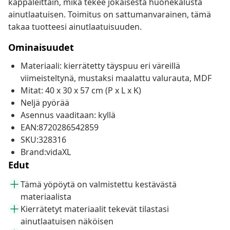
kappaleittain, mikä tekee jokaisesta huonekalusta
ainutlaatuisen. Toimitus on sattumanvarainen, tämä
takaa tuotteesi ainutlaatuisuuden.
Ominaisuudet
Materiaali: kierrätetty täyspuu eri väreillä
viimeisteltynä, mustaksi maalattu valurauta, MDF
Mitat: 40 x 30 x 57 cm (P x L x K)
Neljä pyörää
Asennus vaaditaan: kyllä
EAN:8720286542859
SKU:328316
Brand:vidaXL
Edut
Tämä yöpöytä on valmistettu kestävästä
materiaalista
Kierrätetyt materiaalit tekevät tilastasi
ainutlaatuisen näköisen