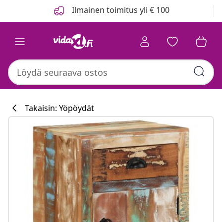
Edellinen
Seuraava
Ilmainen toimitus yli € 100
Takaisin: Yöpöydät
Keittiökokoelm
#sharemevidaxl