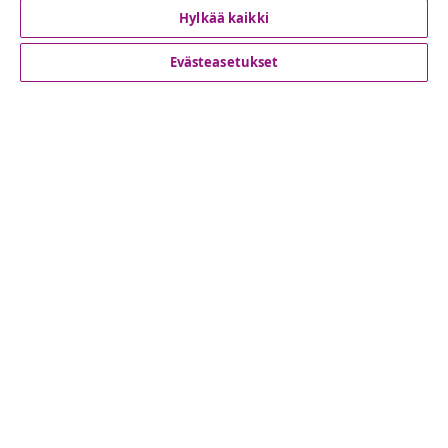
Hylkää kaikki
Evästeasetukset
Asiakaspalvelu
Liiketoiminta
vidaXL
Löydä lisää
© 2008-2026 vidaXL www.vidaxl.fi on vidaXL Marketplace
Europe B.V. yrityksen verkkosivu